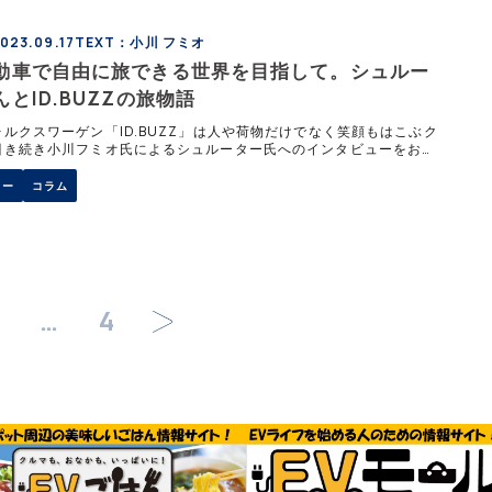
23.09.17
TEXT：小川 フミオ
動車で自由に旅できる世界を目指して。シュルー
とID.BUZZの旅物語
ルクスワーゲン「ID.BUZZ」は人や荷物だけでなく笑顔もはこぶク
引き続き小川フミオ氏によるシュルーター氏へのインタビューをお届
彼とID.BUZZの夢はヨーロッパを飛び出していた。 &nbsp
ュー
コラム
…
4