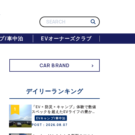
プ/車中泊
EVオーナーズクラブ
CAR BRAND
デイリーランキング
「EV × 防災 × キャンプ」体験で数値
スペックを超えたEVライフの豊かさ
を実感【 EV SUMMER CAMP 2026
EVキャンプ/車中泊
】
POST：2026.08.07