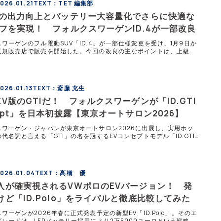
26.01.21
TEXT：TET 編集部
力の出力向上とバッテリー大容量化でさらに快適な
イフを実現！ フォルクスワーゲンID.4が一部改良
ワーゲンのフル電動SUV「ID.4」が一部仕様変更を受け、1月9日か
正規販売店で販売を開始した。今回の改良の主なポイントは、上級グ
D.4 Proが従来比+82馬力もの出力向上を図ったことと充電時間の短
に室内インフォテイメントシステムの進化だ。
26.01.13
TEXT：斎藤 充生
V版のGTIだ！ フォルクスワーゲンが「ID.GTI
cept」を日本初披露【東京オートサロン2026】
スワーゲン・ジャパンが東京オートサロン2026に出展し、実用ホッ
代名詞と言える「GTI」の名を冠するEVコンセプトモデル「ID.GTI
pt」を日本で初公開した。電気自動車であっても、これまでゴルフGTI
Iなどのガソリンモデルが築いてきたDNAを継承する姿勢を示すモデ
026.01.04
TEXT：高橋 優
入が確実視されるVWポロのEVバージョン！ 発
けど「ID.Polo」をライバルと徹底比較してみた
ワーゲンが2026年春に正式発表予定の新型EV「ID.Polo」。そのエ
レードは、LFPバッテリー採用により2万5000ユーロという戦略的