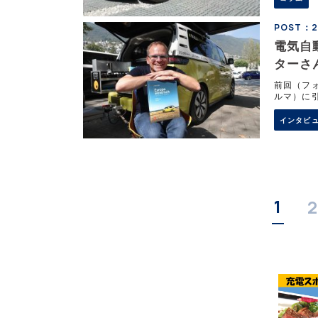
POST：20
電気自
ターさん
前回（フォ
ルマ）に
けする。 
インタビ
1
2