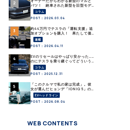
オーナーだからわかる新型のマルと
バツ！ 納車された新型を旧型モデ
ルＹと細部まで比べてみた【テスラ
コラム
沼にはまった大学教授のEV生活・そ
POST：2026.03.04
の６】
約44万円でテスラの「運転支援」追
加オプションを購入！ 果たして価
格以上の効果はあったのか？【テス
連載
ラ沼にはまった大学教授のEV生活・
POST：2026.04.11
その10】
EVのリセールはやっぱり安かった……
のにテスラを乗り継ぐってどういう
こと？ 【テスラ沼にはまった大学
コラム
教授のEV生活・その１】
POST：2025.12.31
「このクルマで私の家は完成」。彼
女が選んだヒョンデ「IONIQ 5」の
「エネルギーハック」な生活【なな
EVヘッドライン
みんEVレポート その１】
POST：2026.08.04
WEB CONTENTS