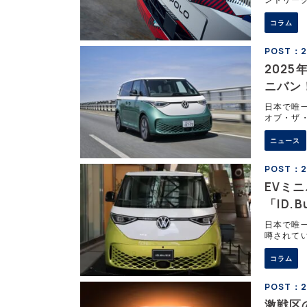
価格を実
と見られ
コラム
POST：20
202
ニバン！
202
日本で唯一
オブ・ザ・
と「202
ニュース
POST：2
EVミ
「ID.
日本で唯一
噂されてい
れでも高
コラム
POST：2
激戦区の