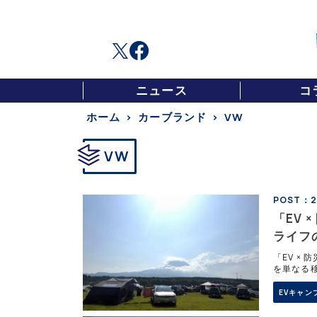
ニュース
コ
ホーム
カーブランド
VW
VW
POST：2
「EV 
ライフの
「EV × 
を単なる
豊かにす
EVまで
EVキャン
た。