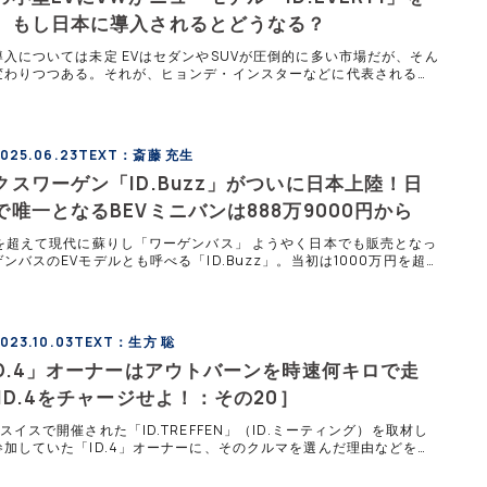
 もし日本に導入されるとどうなる？
入については未定 EVはセダンやSUVが圧倒的に多い市場だが、そん
変わりつつある。それが、ヒョンデ・インスターなどに代表されるコ
モデルの登場だ。そんななか注目を浴びているモデルが、フォルクス
025.06.23
TEXT：斎藤 充生
クスワーゲン「ID.Buzz」がついに日本上陸！日
で唯一となるBEVミニバンは888万9000円から
時を超えて現代に蘇りし「ワーゲンバス」 ようやく日本でも販売となっ
ンバスのEVモデルとも呼べる「ID.Buzz」。当初は1000万円を超
はないかとも言われていたが、なんとかそれ以下の価格に収めて
23.10.03
TEXT：生方 聡
ID.4」オーナーはアウトバーンを時速何キロで走
ID.4をチャージせよ！：その20］
スイスで開催された「ID.TREFFEN」（ID.ミーティング）を取材し
参加していた「ID.4」オーナーに、そのクルマを選んだ理由などを聞
。 マルクスさんはフォルクスワーゲン一筋