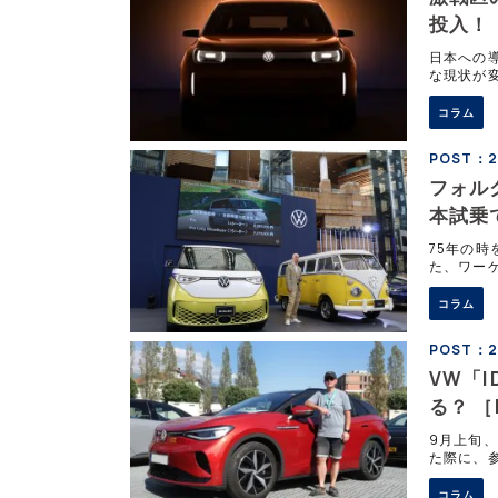
投入！
日本への導
な現状が
ンパクト
ワー
コラム
POST：2
フォル
本試乗
75年の
た、ワーゲ
えるので
コラム
POST：20
VW「
る？ ［
9月上旬、
た際に、
きました
コラム