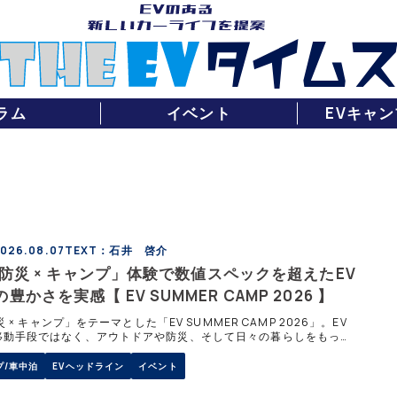
ラム
イベント
EVキャン
026.08.07
TEXT：石井 啓介
× 防災 × キャンプ」体験で数値スペックを超えたEV
豊かさを実感【 EV SUMMER CAMP 2026 】
防災 × キャンプ」をテーマとした「EV SUMMER CAMP 2026」。EV
移動手段ではなく、アウトドアや防災、そして日々の暮らしをもっと
るパートナーとして体験できるイベントとして会場には軽EVから輸入
、多彩な車種が集結。思い思いのスタイルでキャンプを楽しむ姿があっ
プ/車中泊
EVヘッドライン
イベント