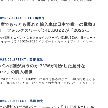
現する。欧州で普及セグメントを狙う一方、日本導入の可能性も高い
る。
25.12.15
TEXT：TET 編集部
5年度でもっとも優れた輸入車は日本で唯一の電動ミ
 フォルクスワーゲンID.BUZZが「2025-
6日本カー・オブ・ザ・イヤー」で二冠に輝く
の電動ミニバンとなるフォルクスワーゲンID.BUZZが、日本カー・
イヤーにて「2025-2026 インポート・カー・オブ・ザ・イヤー」
5-2026 デザイン・カー・オブ・ザ・イヤー」の二冠に輝いた。
025.06.27
TEXT：斎藤 充生
ニバンは誰が買うのか？VWが明かした意外な
Buzz」の購入者像
のEVミニバン「ID.Buzz」に勝機はあるのか？ 1000万円超えとも
た「ID.Buzz」だが、なんとかその大台は下まわった。しかし、そ
額モデルなのは変わりない。とはいえメーカー側もターゲッ
025.06.26
TEXT：桃田 健史
小型EVにVWがニューモデル「ID.EVERY1」を