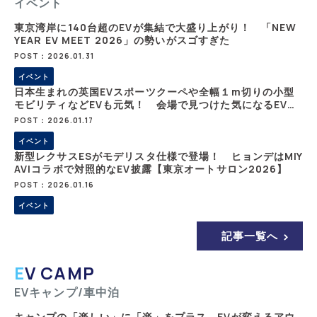
イベント
東京湾岸に140台超のEVが集結で大盛り上がり！ 「NEW
YEAR EV MEET 2026」の勢いがスゴすぎた
POST：2026.01.31
イベント
日本生まれの英国EVスポーツクーペや全幅１m切りの小型
モビリティなどEVも元気！ 会場で見つけた気になるEV一
気見せ【東京オートサロン2026】
POST：2026.01.17
イベント
新型レクサスESがモデリスタ仕様で登場！ ヒョンデはMIY
AVIコラボで対照的なEV披露【東京オートサロン2026】
POST：2026.01.16
イベント
記事一覧へ
EV CAMP
EVキャンプ/車中泊
キャンプの「楽しい」に「楽」をプラス。EVが変えるアウ