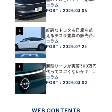
された新型を旧型モデル
コラム
Ｙと細部まで比べてみた
POST：2026.03.04
【テスラ沼にはまった大
学教授のEV生活・その
６】
好調なトヨタ＆日産を超
えるテスラ驚異の販売台
数！ 日本のEV市場はま
コラム
すます拡大
POST：2026.07.25
新型リーフが実質300万円
代ってスゴくないか？
エントリーグレード
コラム
「B5」の中身を詳細チェ
POST：2026.03.02
ックした
WEB CONTENTS