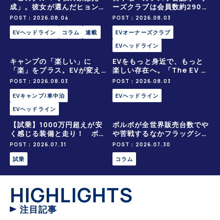
成」。彼女が選んだヒョンデ
ーズクラブは会員数約2900
「IONIQ 5」の「エネルギー
人の一般社団法人〈テスラオ
POST：2026.08.04
POST：2026.08.03
ハック」な生活【ななみんE
ーナーズクラブジャパン（T
Vレポート その１】
EVヘッドライン
コラム
連載
OCJ）〉
EVオーナーズクラブ
EVヘッドライン
キャンプの「楽しい」に
EVをもっと身近で、もっと
「楽」をプラス。EVが変え
楽しい存在へ。「The EV Ti
るアウトドアの質とその先に
mes」は、リニューアルいた
POST：2026.08.03
POST：2026.08.03
ある災害時の実践力
します！
EVキャンプ/車中泊
EVヘッドライン
EVヘッドライン
【試乗】1000万円超えが安
ボルボが全世界販売台数でや
く感じる装備と走り！ ボル
や苦戦するなかフラッグシッ
ボのフラッグシップSUV「E
プ「EX90」「ES90」を日
POST：2026.07.31
POST：2026.07.30
X90」は圧巻のデキだった
本投入！ 電動化戦略の今後
試乗
を予測!!
コラム
HIGHLIGHTS
注目記事