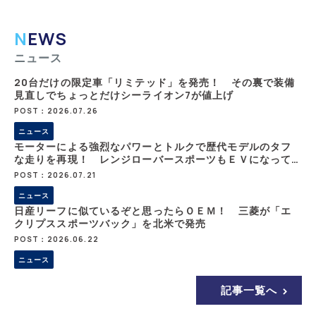
NEWS
ニュース
20台だけの限定車「リミテッド」を発売！ その裏で装備
見直しでちょっとだけシーライオン7が値上げ
POST：2026.07.26
ニュース
モーターによる強烈なパワーとトルクで歴代モデルのタフ
な走りを再現！ レンジローバースポーツもＥＶになって2
026年秋登場
POST：2026.07.21
ニュース
日産リーフに似ているぞと思ったらＯＥＭ！ 三菱が「エ
クリプススポーツバック」を北米で発売
POST：2026.06.22
ニュース
記事一覧へ