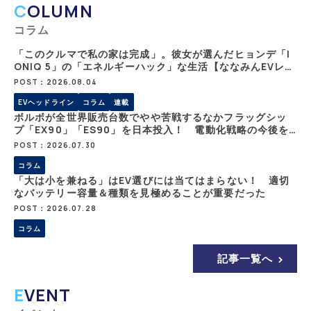
COLUMN
コラム
「このクルマで私の家は完成」。彼女が選んだヒョンデ「I
ONIQ 5」の「エネルギーハック」な生活【ななみんEVレポ
ート その１】
POST：2026.08.04
EVヘッドライン
コラム
連載
ボルボが全世界販売台数でやや苦戦するなかフラッグシッ
プ「EX90」「ES90」を日本投入！ 電動化戦略の今後を
予測!!
POST：2026.07.30
コラム
「大は小を兼ねる」はEV選びには当てはまらない！ 適切
なバッテリー容量＆種類を見極めることが重要だった
POST：2026.07.28
コラム
記事一覧へ
EVENT