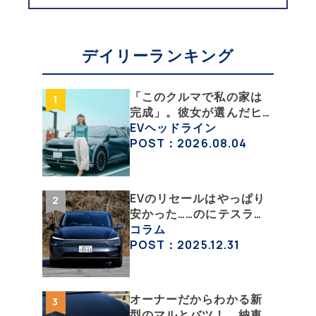
デイリーランキング
「このクルマで私の家は
完成」。彼女が選んだヒ
ョンデ「IONIQ 5」の「エ
EVヘッドライン
ネルギーハック」な生活
POST：2026.08.04
【ななみんEVレポート そ
の１】
EVのリセールはやっぱり
安かった……のにテスラを
乗り継ぐってどういうこ
コラム
と？ 【テスラ沼にはま
POST：2025.12.31
った大学教授のEV生活・
その１】
オーナーだからわかる新
型のマルとバツ！ 納車