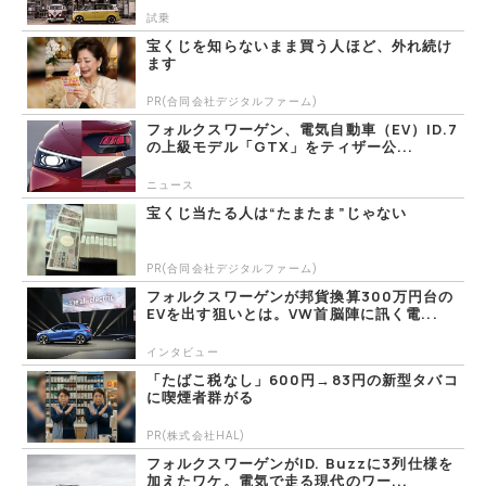
試乗
宝くじを知らないまま買う人ほど、外れ続け
ます
PR(合同会社デジタルファーム)
フォルクスワーゲン、電気自動車（EV）ID.7
の上級モデル「GTX」をティザー公...
ニュース
宝くじ当たる人は“たまたま”じゃない
PR(合同会社デジタルファーム)
フォルクスワーゲンが邦貨換算300万円台の
EVを出す狙いとは。VW首脳陣に訊く電...
インタビュー
「たばこ税なし」600円→83円の新型タバコ
に喫煙者群がる
PR(株式会社HAL)
フォルクスワーゲンがID. Buzzに3列仕様を
加えたワケ。電気で走る現代のワー...