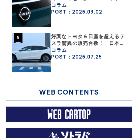
グレード「B5」の中身を詳細
コラム
チェックした
POST：2026.03.02
好調なトヨタ＆日産を超えるテ
スラ驚異の販売台数！ 日本の
EV市場はますます拡大
コラム
POST：2026.07.25
WEB CONTENTS