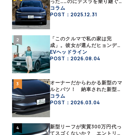
った……のにテスラを乗り継ぐ
ってどういうこと？ 【テスラ
コラム
沼にはまった大学教授のEV生
POST：2025.12.31
活・その１】
「このクルマで私の家は完
成」。彼女が選んだヒョンデ
「IONIQ 5」の「エネルギーハ
EVヘッドライン
ック」な生活【ななみんEVレ
POST：2026.08.04
ポート その１】
オーナーだからわかる新型のマ
ルとバツ！ 納車された新型を
旧型モデルＹと細部まで比べて
コラム
みた【テスラ沼にはまった大学
POST：2026.03.04
教授のEV生活・その６】
新型リーフが実質300万円代っ
てスゴくないか？ エントリー