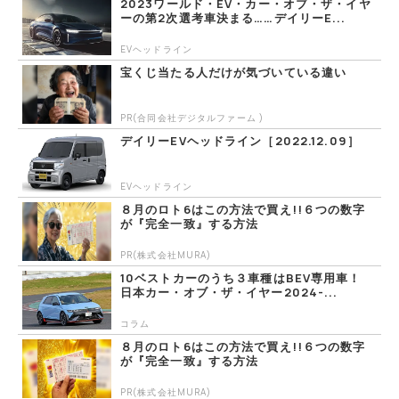
2023ワールド・EV・カー・オブ・ザ・イヤ
ーの第2次選考車決まる……デイリーE...
EVヘッドライン
宝くじ当たる人だけが気づいている違い
PR(合同会社デジタルファーム )
デイリーEVヘッドライン［2022.12.09］
EVヘッドライン
８月のロト6はこの方法で買え!!６つの数字
が『完全一致』する方法
PR(株式会社MURA)
10ベストカーのうち３車種はBEV専用車！
日本カー・オブ・ザ・イヤー2024-...
コラム
８月のロト6はこの方法で買え!!６つの数字
が『完全一致』する方法
PR(株式会社MURA)