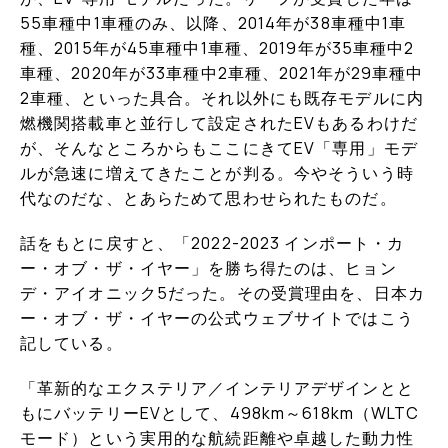
55車種中1車種のみ、以降、2014年が38車種中1車
種、2015年が45車種中1車種、2019年が35車種中2
車種、2020年が33車種中2車種、2021年が29車種中
2車種、といった具合。それ以外にも既存モデルに内
燃機関搭載車と並行して設定されたEVもあるわけだ
が、そんなところからもここにきてEV「専用」モデ
ルが急速に増えてきたことが判る。今やそういう時
代なのだな、とあらためて思わせられたものだ。
話をもとに戻すと、「2022-2023 インポート・カ
ー・オブ・ザ・イヤー」を勝ち得たのは、ヒョン
デ・アイオニック5だった。その受賞理由を、日本カ
ー・オブ・ザ・イヤーの公式ウェブサイトではこう
記している。
「革新的なエクステリア／インテリアデザインとと
もにバッテリーEVとして、498km～618km（WLTC
モード）という実用的な航続距離や卓越した動力性