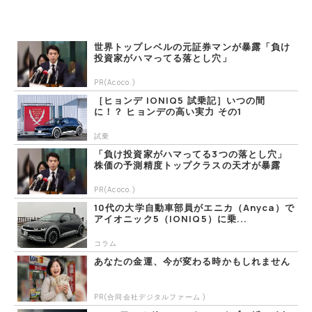
世界トップレベルの元証券マンが暴露「負け
投資家がハマってる落とし穴」
PR(Acoco.)
［ヒョンデ IONIQ5 試乗記］いつの間
に！？ ヒョンデの高い実力 その1
試乗
「負け投資家がハマってる3つの落とし穴」
株価の予測精度トップクラスの天才が暴露
PR(Acoco.)
10代の大学自動車部員がエニカ（Anyca）で
アイオニック5（IONIQ5）に乗...
コラム
あなたの金運、今が変わる時かもしれません
PR(合同会社デジタルファーム )