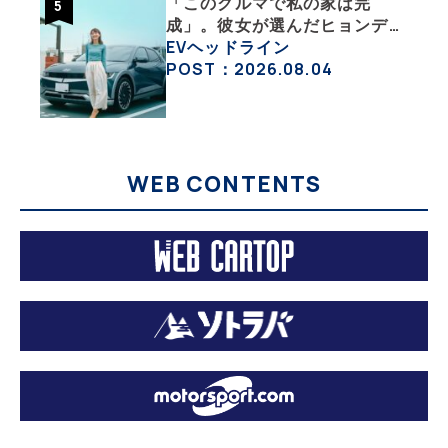
「このクルマで私の家は完
成」。彼女が選んだヒョンデ
「IONIQ 5」の「エネルギーハ
EVヘッドライン
ック」な生活【ななみんEVレ
POST：2026.08.04
ポート その１】
WEB CONTENTS