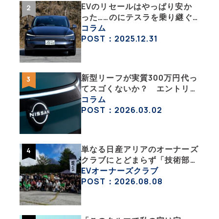
EVのリセールはやっぱり安か
った……のにテスラを乗り継ぐ
ってどういうこと？ 【テスラ
コラム
沼にはまった大学教授のEV生
POST：2025.12.31
活・その１】
新型リーフが実質300万円代っ
てスゴくないか？ エントリー
グレード「B5」の中身を詳細
コラム
チェックした
POST：2026.03.02
単なる日産アリアのオーナーズ
クラブにとどまらず「技術部」
「バイク部」「釣り部」など多
EVオーナーズクラブ
彩な趣味人集合体がAOCJ【
POST：2026.08.08
NISSAN ARIYA Owner’s
CLUB JAPAN 】