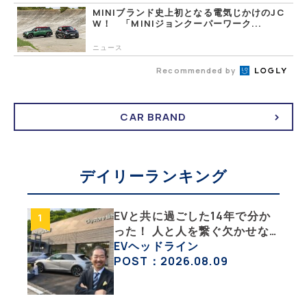
MINIブランド史上初となる電気じかけのJC
W！ 「MINIジョンクーパーワーク...
ニュース
Recommended by
CAR BRAND
デイリーランキング
EVと共に過ごした14年で分か
った！ 人と人を繋ぐ欠かせな
い相棒、それがEV!!【EV総合
EVヘッドライン
研究所のリアルEVライフ：そ
POST：2026.08.09
の1 】