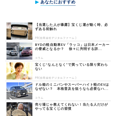
あなたにおすすめ
【当選した人が暴露】宝くじ運が動く時、必
ずある前触れ
PR(合同会社デジタルファーム )
BYDの軽自動車EV「ラッコ」は日本メーカー
の脅威となるか？ 徐々に判明する詳...
コラム
宝くじ“なんとなく”で買っている限り変わら
ない
PR(合同会社デジタルファーム )
ドル箱のミニバンやスーパーハイト軽のEVは
なぜない？ 本格普及を狙うなら必要なハ...
コラム
売り場じゃ教えてくれない！当たる人だけが
やってる宝くじの習慣