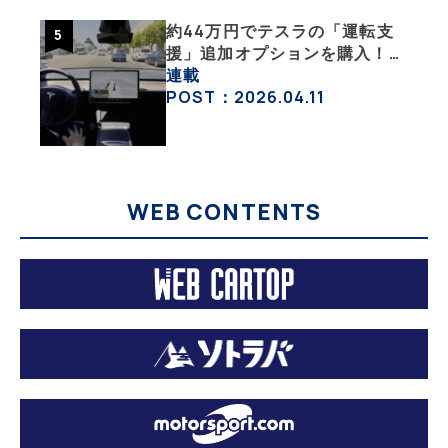
約44万円でテスラの「運転支
援」追加オプションを購入！
果たして価格以上の効果はあっ
連載
たのか？【テスラ沼にはまった
POST：2026.04.11
大学教授のEV生活・その10】
WEB CONTENTS