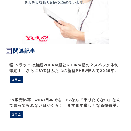
関連記事
軽EVラッコは航続200km超と300km超の２スペック体制
確定！ さらにBYDはふたつの新型PHEV投入で2026年の
日本を席巻する【東京オートサロン2026】
コラム
EV販売比率1.4%の日本でも「EVなんて乗りたくない」なん
て言ってられない日がくる！ ますます厳しくなる燃費基準
で始まるEVの本格普及
コラム