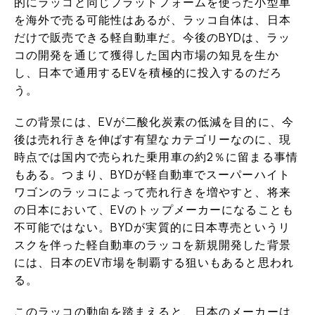
的にラッコと同じプラットフォームを使った小型車
を海外で売る可能性はあるが、ラッコ自体は、日本
だけで販売できる軽自動車だ。今後のBYDは、ラッ
コの開発を通じて獲得した国内市場の知見を生か
し、日本で通用するEVを積極的に投入するのだろ
う。
この背景には、EVが二酸化炭素の低減を目的に、今
後は売れ行きを伸ばす有望なカテゴリーなのに、現
時点では国内で売られた乗用車の約2％に留まる事情
もある。つまり、BYDが軽自動車でスーパーハイト
ワゴンのラッコによって売れ行きを増やすと、将来
の日本において、EVのトップメーカーになることも
不可能ではない。BYDが実質的に日本専売というリ
スクを伴った軽自動車のラッコを新規開発した背景
には、日本のEV市場を制覇する狙いもあると思われ
る。
このラッコの動向を踏まえると、日本のメーカーは