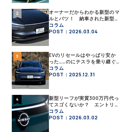
オーナーだからわかる新型のマ
ルとバツ！ 納車された新型を
旧型モデルＹと細部まで比べて
コラム
みた【テスラ沼にはまった大学
POST：2026.03.04
教授のEV生活・その６】
EVのリセールはやっぱり安か
った……のにテスラを乗り継ぐ
ってどういうこと？ 【テスラ
コラム
沼にはまった大学教授のEV生
POST：2025.12.31
活・その１】
新型リーフが実質300万円代っ
てスゴくないか？ エントリー
グレード「B5」の中身を詳細
コラム
チェックした
POST：2026.03.02