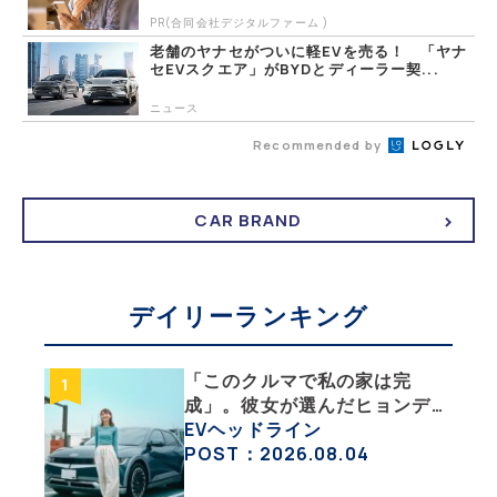
PR(合同会社デジタルファーム )
老舗のヤナセがついに軽EVを売る！ 「ヤナ
セEVスクエア」がBYDとディーラー契...
ニュース
Recommended by
CAR BRAND
デイリーランキング
「このクルマで私の家は完
成」。彼女が選んだヒョンデ
「IONIQ 5」の「エネルギーハ
EVヘッドライン
ック」な生活【ななみんEVレ
POST：2026.08.04
ポート その１】