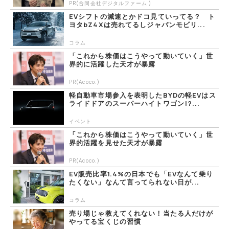
PR(合同会社デジタルファーム )
EVシフトの減速とかドコ見ていってる？ ト
ヨタbZ4Xは売れてるしジャパンモビリ...
コラム
「これから株価はこうやって動いていく」世
界的に活躍した天才が暴露
PR(Acoco.)
軽自動車市場参入を表明したBYDの軽EVはス
ライドドアのスーパーハイトワゴン!?...
イベント
「これから株価はこうやって動いていく」世
界的活躍を見せた天才が暴露
PR(Acoco.)
EV販売比率1.4%の日本でも「EVなんて乗り
たくない」なんて言ってられない日が...
コラム
売り場じゃ教えてくれない！当たる人だけが
やってる宝くじの習慣