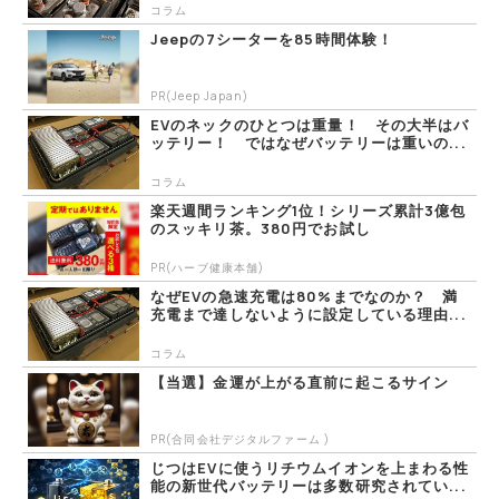
コラム
Jeepの7シーターを85時間体験！
PR(Jeep Japan)
EVのネックのひとつは重量！ その大半はバ
ッテリー！ ではなぜバッテリーは重いの...
コラム
楽天週間ランキング1位！シリーズ累計3億包
のスッキリ茶。380円でお試し
PR(ハーブ健康本舗)
なぜEVの急速充電は80%までなのか？ 満
充電まで達しないように設定している理由...
コラム
【当選】金運が上がる直前に起こるサイン
PR(合同会社デジタルファーム )
じつはEVに使うリチウムイオンを上まわる性
能の新世代バッテリーは多数研究されてい...