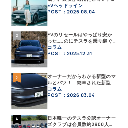
「IONIQ 5」の「エネルギーハ
EVヘッドライン
ック」な生活【ななみんEVレ
POST：2026.08.04
ポート その１】
EVのリセールはやっぱり安か
った……のにテスラを乗り継ぐ
ってどういうこと？ 【テスラ
コラム
沼にはまった大学教授のEV生
POST：2025.12.31
活・その１】
オーナーだからわかる新型のマ
ルとバツ！ 納車された新型を
旧型モデルＹと細部まで比べて
コラム
みた【テスラ沼にはまった大学
POST：2026.03.04
教授のEV生活・その６】
日本唯一のテスラ公認オーナー
ズクラブは会員数約2900人の