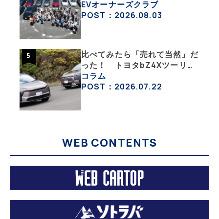
一般社団法人〈テスラオーナー
EVオーナーズクラブ
ズクラブジャパン（TOCJ）〉
POST：2026.08.03
比べてみたら「売れて当然」だ
った！ トヨタbZ4Xツーリン
グ＆スバル・トレイルシーカー
コラム
が販売絶好調なワケ
POST：2026.07.22
WEB CONTENTS