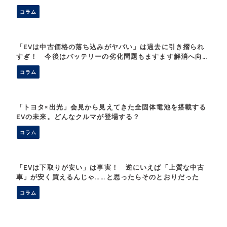
コラム
「EVは中古価格の落ち込みがヤバい」は過去に引き摺られ
すぎ！ 今後はバッテリーの劣化問題もますます解消へ向か
う
コラム
「トヨタ×出光」会見から見えてきた全固体電池を搭載する
EVの未来。どんなクルマが登場する？
コラム
「EVは下取りが安い」は事実！ 逆にいえば「上質な中古
車」が安く買えるんじゃ……と思ったらそのとおりだった
コラム