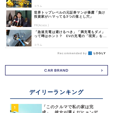
コラム
世界トップレベルの元証券マンが暴露「負け
投資家がハマってる3つの落とし穴」
PR(Acoco.)
「急速充電は避けるべき」「満充電もダメ」
って噂はホント？ EVの充電の「現実」を...
コラム
Recommended by
CAR BRAND
デイリーランキング
「このクルマで私の家は完
成」。彼女が選んだヒョンデ