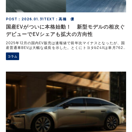
POST：2026.01.31
TEXT：高橋 優
国産EVがついに本格始動！ 新型モデルの相次ぐ
デビューでEVシェアも拡大の方向性
2025年12月の国内EV販売は速報値で前年比マイナスとなったが、国
産普通車BEVは大幅な成長を示した。とくにトヨタbZ4Xは単月762
台を販売し、国内EV市場の流れを変える存在となりつつある。BEVシ
コラム
ェア率は緩やかながら上昇を続け、2026年に2％台へ到達する可能
性も見えてきた。