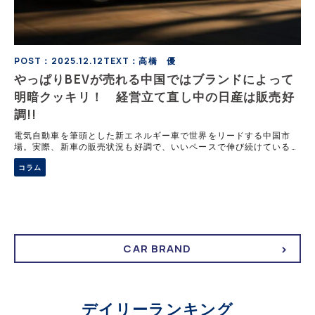
POST：2025.12.12
TEXT：高橋 優
やっぱりBEVが売れる中国ではブランドによって
明暗クッキリ！ 経営立て直し中の日産は販売好
調!!
電気自動車を筆頭とした新エネルギー車で世界をリードする中国市
場。実際、新車の販売状況も好調で、いいペースで伸び続けているの
だが、その中身を詳しく見てみると、日系ブランドやそのほかの海外
コラム
ブランドは苦戦を強いられているようにも見える。最新の中国市場を
分析する。
CAR BRAND
デイリーランキング