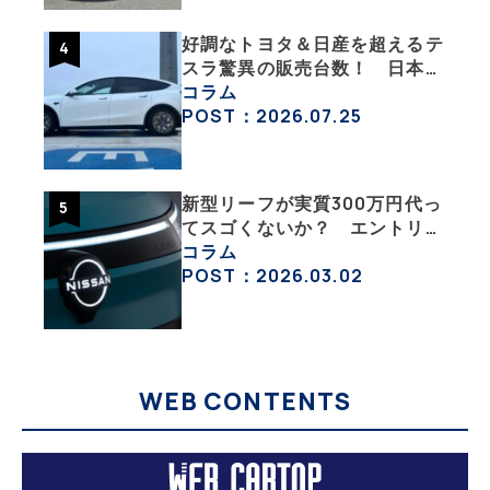
好調なトヨタ＆日産を超えるテ
スラ驚異の販売台数！ 日本の
EV市場はますます拡大
コラム
POST：2026.07.25
新型リーフが実質300万円代っ
てスゴくないか？ エントリー
グレード「B5」の中身を詳細
コラム
チェックした
POST：2026.03.02
WEB CONTENTS