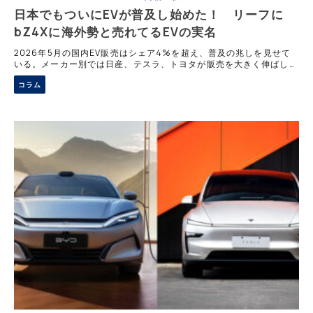
日本でもついにEVが普及し始めた！ リーフに
bZ4Xに海外勢と売れてるEVの実名
2026年5月の国内EV販売はシェア4%を超え、普及の兆しを見せて
いる。メーカー別では日産、テスラ、トヨタが販売を大きく伸ばし好
調を維持する一方で、BYDは補助金減額の影響で低迷した。今後の国
コラム
内市場におけるEV普及の鍵を握る軽自動車セグメントの重要性と、
各社の最新動向をあわせて解説する。