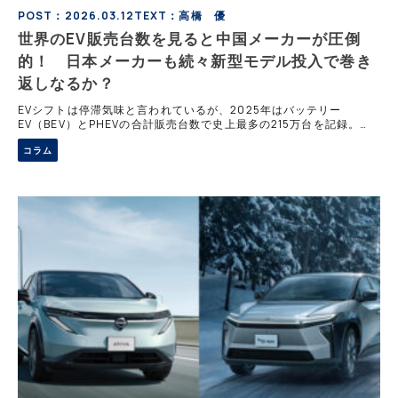
POST：2026.03.12
TEXT：高橋 優
世界のEV販売台数を見ると中国メーカーが圧倒
的！ 日本メーカーも続々新型モデル投入で巻き
返しなるか？
EVシフトは停滞気味と言われているが、2025年はバッテリー
EV（BEV）とPHEVの合計販売台数で史上最多の215万台を記録。
PHEVは前年同月比+6%、BEVは+13％というスコアになっており停
コラム
滞していない。そんななかで注目したいのは、テスラ以外は中国系メ
ーカーが市場を席巻している点だ。今後のEV市場を予測する。