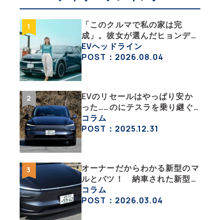
「このクルマで私の家は完
成」。彼女が選んだヒョンデ
「IONIQ 5」の「エネルギーハ
EVヘッドライン
ック」な生活【ななみんEVレ
POST：2026.08.04
ポート その１】
EVのリセールはやっぱり安か
った……のにテスラを乗り継ぐ
ってどういうこと？ 【テスラ
コラム
沼にはまった大学教授のEV生
POST：2025.12.31
活・その１】
オーナーだからわかる新型のマ
ルとバツ！ 納車された新型を
旧型モデルＹと細部まで比べて
コラム
みた【テスラ沼にはまった大学
POST：2026.03.04
教授のEV生活・その６】