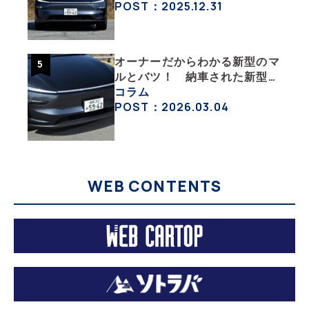
沼にはまった大学教授のEV生
POST：2025.12.31
活・その１】
オーナーだからわかる新型のマ
ルとバツ！ 納車された新型を
旧型モデルＹと細部まで比べて
コラム
みた【テスラ沼にはまった大学
POST：2026.03.04
教授のEV生活・その６】
WEB CONTENTS