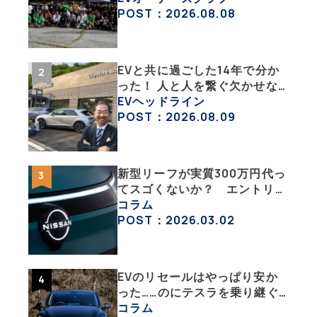
彩な趣味人集合体がAOCJ【
POST：2026.08.08
NISSAN ARIYA Owner’s
CLUB JAPAN 】
EVと共に過ごした14年で分か
った！ 人と人を繋ぐ欠かせな
い相棒、それがEV!!【EV総合
EVヘッドライン
研究所のリアルEVライフ：そ
POST：2026.08.09
の1 】
新型リーフが実質300万円代っ
てスゴくないか？ エントリー
グレード「B5」の中身を詳細
コラム
チェックした
POST：2026.03.02
EVのリセールはやっぱり安か
った……のにテスラを乗り継ぐ
ってどういうこと？ 【テスラ
コラム