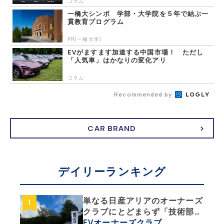
コラム
一橋大シンポ 学部・大学院を５年で結ぶ一
貫教育プログラム
PR(一橋大学)
EVがますます加速する中国市場！ ただし
「人気車」はかなりの変化アリ
コラム
Recommended by
CAR BRAND
デイリーランキング
単なる日産アリアのオーナーズ
クラブにとどまらず「技術部」
「バイク部」「釣り部」など多
EVオーナーズクラブ