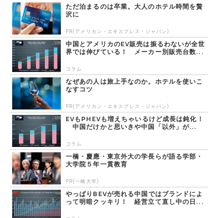
ただ泊まるのは卒業。大人のホテル時間を贅
沢に
PR(アメリカン・エキスプレス・ジャパン)
中国とアメリカのEV販売は振るわないが全世
界では伸びている！ メーカー別販売台数...
コラム
なぜあの人は旅上手なのか。ホテルを使いこ
なすコツ
PR(アメリカン・エキスプレス・ジャパン)
EVもPHEVも増えちゃいるけど成長は鈍化！
中国だけかと思いきや中国「以外」が...
コラム
一橋・慶應・東京外大の学長らが語る学部・
大学院５年一貫教育
PR(一橋大学)
やっぱりBEVが売れる中国ではブランドによ
って明暗クッキリ！ 経営立て直し中の日...