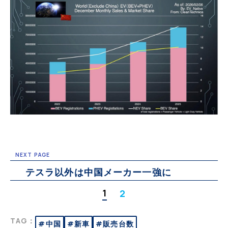
NEXT PAGE
テスラ以外は中国メーカー一強に
1
2
TAG：
#中国
#新車
#販売台数