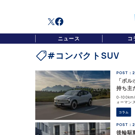
ニュース
コ
#コンパクトSUV
POST：20
「ボル
持ち主だ
0-100
ォーマン
ー顔負けの
コラム
POST：20
後輪駆