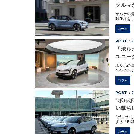
クルマか
ボルボの最
動仕様を
を走らせた
コラム
POST：20
「ボル
ユニーク
ボルボの最
ンのイン
点となる
コラム
POST：20
“ボル
い撃ち!
“ボルボ
まる「E
クルマなの
コラム