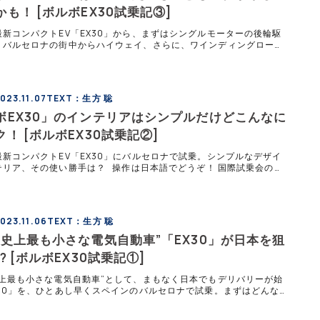
も！ [ボルボEX30試乗記③]
新コンパクトEV「EX30」から、まずはシングルモーターの後輪駆
、バルセロナの街中からハイウェイ、さらに、ワインディングロード
。 走り出す前に EX30を運転するための準備は簡単
23.11.07
TEXT：生方 聡
ボEX30」のインテリアはシンプルだけどこんなに
！ [ボルボEX30試乗記②]
新コンパクトEV「EX30」にバルセロナで試乗。シンプルなデザイ
テリア、その使い勝手は？ 操作は日本語でどうぞ！ 国際試乗会の拠
バルセロナ空港の会場に着くと、簡単な説明のあとにカー
23.11.06
TEXT：生方 聡
ボ史上最も小さな電気自動車”「EX30」が日本を狙
? [ボルボEX30試乗記①]
史上最も小さな電気自動車”として、まもなく日本でもデリバリーが始
X30」を、ひとあし早くスペインのバルセロナで試乗。まずはどんな
かを確認しておこう。 1,550mmの全高がうれしい