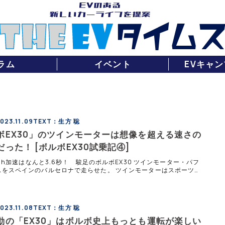
ラム
イベント
EVキャン
23.11.09
TEXT：生方 聡
ボEX30」のツインモーターは想像を超える速さの
った！ [ボルボEX30試乗記④]
km/h加速はなんと3.6秒！ 駿足のボルボEX30 ツインモーター・パフ
スをスペインのバルセロナで走らせた。 ツインモーターはスポーツカ
速さが自慢 「EX30シングルモーター・エクステンデッ
23.11.08
TEXT：生方 聡
動の「EX30」はボルボ史上もっとも運転が楽しい