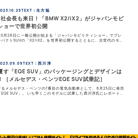
23.10.25
TEXT：生方 聡
社会長も来日！「BMW X2/iX2」がジャパンモビ
ショーで世界初公開
10月28日に一般公開が始まる「ジャパンモビリティショー」でプレ
パクトSUVの「X2/iX2」を世界初公開するとともに、次世代のモビ
示す「ビジョン・ノイエ・クラッセ」をアジア初公開する。 &n
023.09.09
TEXT：西川 淳
覆す「EQE SUV」のパッケージングとデザインは
！［メルセデス・ベンツEQE SUV試乗記］
けるメルセデス・ベンツの7番目の電気自動車として、8月25日に発売
EQE SUV」。 いち早くこのモデルに試乗した西川淳氏にレポートし
。上位モデルのEQS SUVも知る西川氏にEQE SUVは