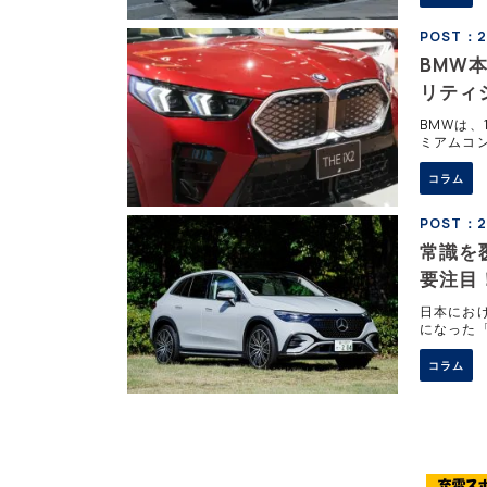
POST：20
BMW本
リティ
BMWは、
ミアムコン
リティを
コラム
POST：2
常識を
要注目
日本にお
になった「
てもらった
コラム