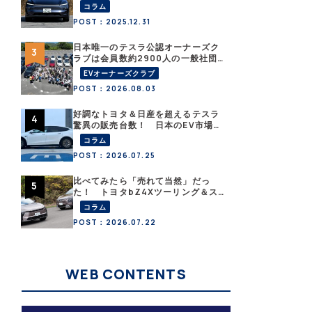
こと？ 【テスラ沼にはまった大学
コラム
教授のEV生活・その１】
POST：2025.12.31
日本唯一のテスラ公認オーナーズク
ラブは会員数約2900人の一般社団
法人〈テスラオーナーズクラブジャ
EVオーナーズクラブ
パン（TOCJ）〉
POST：2026.08.03
好調なトヨタ＆日産を超えるテスラ
驚異の販売台数！ 日本のEV市場は
ますます拡大
コラム
POST：2026.07.25
比べてみたら「売れて当然」だっ
た！ トヨタbZ4Xツーリング＆ス
バル・トレイルシーカーが販売絶好
コラム
調なワケ
POST：2026.07.22
WEB CONTENTS