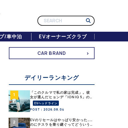
プ/車中泊
EVオーナーズクラブ
CAR BRAND
デイリーランキング
「このクルマで私の家は完成」。彼
女が選んだヒョンデ「IONIQ 5」の
「エネルギーハック」な生活【なな
EVヘッドライン
みんEVレポート その１】
POST：2026.08.04
EVのリセールはやっぱり安かった……
のにテスラを乗り継ぐってどういう