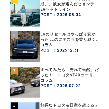
成」。彼女が選んだヒョンデ
「IONIQ 5」の「エネルギーハ
EVヘッドライン
ック」な生活【ななみんEVレ
POST：2026.08.04
ポート その１】
EVのリセールはやっぱり安か
った……のにテスラを乗り継ぐ
ってどういうこと？ 【テスラ
コラム
沼にはまった大学教授のEV生
POST：2025.12.31
活・その１】
比べてみたら「売れて当然」だ
った！ トヨタbZ4Xツーリン
グ＆スバル・トレイルシーカー
コラム
が販売絶好調なワケ
POST：2026.07.22
好調なトヨタ＆日産を超えるテ