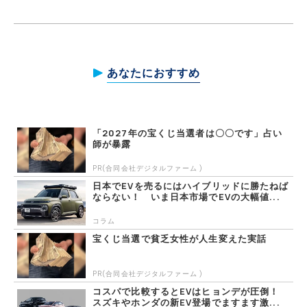
あなたにおすすめ
「2027年の宝くじ当選者は〇〇です」占い
師が暴露
PR(合同会社デジタルファーム )
日本でEVを売るにはハイブリッドに勝たねば
ならない！ いま日本市場でEVの大幅値...
コラム
宝くじ当選で貧乏女性が人生変えた実話
PR(合同会社デジタルファーム )
コスパで比較するとEVはヒョンデが圧倒！
スズキやホンダの新EV登場でますます激...