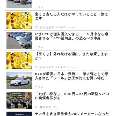
コラム
宝くじ当たる人だけがやっていること、教え
ます
PR(合同会社デジタルファーム )
いまBYDが激安購入できる！ ９月中なら適
用される「BYD補助金」の恐るべき中身
コラム
【宝くじ】外れ続ける理由、まだ放置します
か？
PR(合同会社デジタルファーム )
BYDが着実に日本に浸透！ 第３弾として導
入された「シール」は圧倒的にお買い得だ...
コラム
「たばこ税なし」600円→83円の新型タバコ
に喫煙者群がる
PR(株式会社HAL)
テスラを抜き世界最大のEVメーカーになった