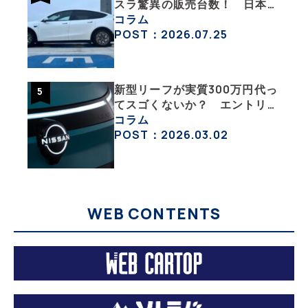
スラ驚異の販売台数！ 日本の
EV市場はますます拡大
コラム
POST：2026.07.25
新型リーフが実質300万円代っ
てスゴくないか？ エントリー
グレード「B5」の中身を詳細
コラム
チェックした
POST：2026.03.02
WEB CONTENTS