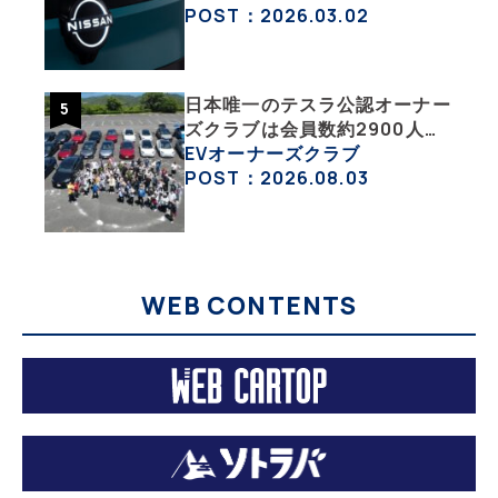
チェックした
POST：2026.03.02
日本唯一のテスラ公認オーナー
ズクラブは会員数約2900人の
一般社団法人〈テスラオーナー
EVオーナーズクラブ
ズクラブジャパン（TOCJ）〉
POST：2026.08.03
WEB CONTENTS