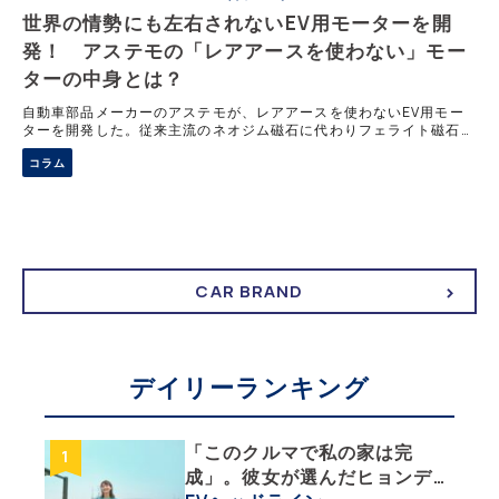
世界の情勢にも左右されないEV用モーターを開
発！ アステモの「レアアースを使わない」モー
ターの中身とは？
自動車部品メーカーのアステモが、レアアースを使わないEV用モー
ターを開発した。従来主流のネオジム磁石に代わりフェライト磁石を
採用し、多層フラックス構造によって磁気抵抗を高めることで高出力
コラム
化を実現。ローター拡大や電流強化も組み合わせ、180kWという実
用十分な性能を確保した。
CAR BRAND
デイリーランキング
「このクルマで私の家は完
成」。彼女が選んだヒョンデ