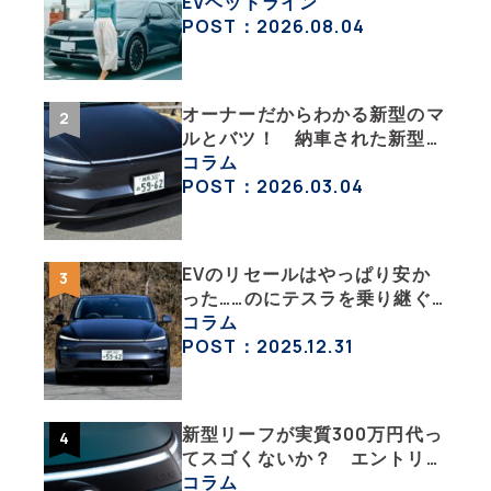
「IONIQ 5」の「エネルギーハ
EVヘッドライン
ック」な生活【ななみんEVレ
POST：2026.08.04
ポート その１】
オーナーだからわかる新型のマ
ルとバツ！ 納車された新型を
旧型モデルＹと細部まで比べて
コラム
みた【テスラ沼にはまった大学
POST：2026.03.04
教授のEV生活・その６】
EVのリセールはやっぱり安か
った……のにテスラを乗り継ぐ
ってどういうこと？ 【テスラ
コラム
沼にはまった大学教授のEV生
POST：2025.12.31
活・その１】
新型リーフが実質300万円代っ
てスゴくないか？ エントリー
グレード「B5」の中身を詳細
コラム