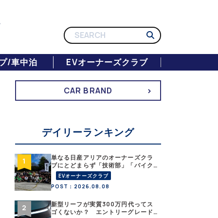
プ/車中泊
EVオーナーズクラブ
CAR BRAND
デイリーランキング
単なる日産アリアのオーナーズクラ
ブにとどまらず「技術部」「バイク
部」「釣り部」など多彩な趣味人集
EVオーナーズクラブ
合体がAOCJ【 NISSAN ARIYA
POST：2026.08.08
Owner’s CLUB JAPAN 】
新型リーフが実質300万円代ってス
ゴくないか？ エントリーグレード