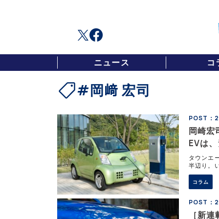
ニュース
コ
#岡﨑 宏司
POST：20
岡崎宏
EVは
タウンエー
半辺り。
た。 正式
コラム
POST：20
［新連