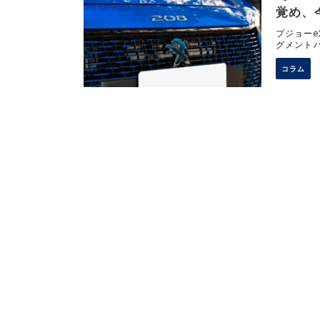
覚め、
プジョーe
グメントハ
になる。 
コラム