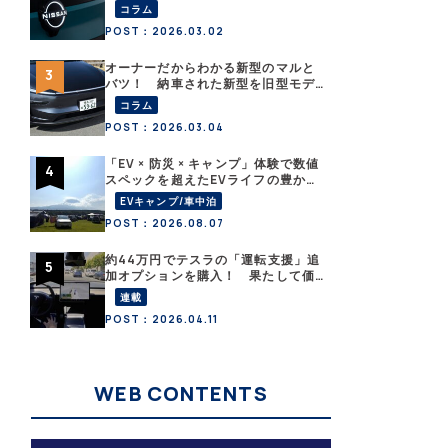
「B5」の中身を詳細チェックした
コラム
POST：2026.03.02
オーナーだからわかる新型のマルと
バツ！ 納車された新型を旧型モデ
ルＹと細部まで比べてみた【テスラ
コラム
沼にはまった大学教授のEV生活・そ
POST：2026.03.04
の６】
「EV × 防災 × キャンプ」体験で数値
スペックを超えたEVライフの豊かさ
を実感【 EV SUMMER CAMP 2026
EVキャンプ/車中泊
】
POST：2026.08.07
約44万円でテスラの「運転支援」追
加オプションを購入！ 果たして価
格以上の効果はあったのか？【テス
連載
ラ沼にはまった大学教授のEV生活・
POST：2026.04.11
その10】
WEB CONTENTS