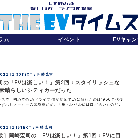
ラム
イベント
EVキャン
22.12.30
TEXT：岡崎 宏司
司の「EVは楽しい！」第2回：スタイリッシュな
、素晴らしいシティカーだった
スで、初めてのEVドライブ 僕が初めてEVに触れたのは1980年代後
いずれもメーカーの試験車だが、実用化レベルにはほど遠いものだっ
販売されたものでは、1992年のトヨタ「タウンエース バンEV
22.12.15
TEXT：岡崎 宏司
載］岡崎宏司の「EVは楽しい！」第1回：EVに目