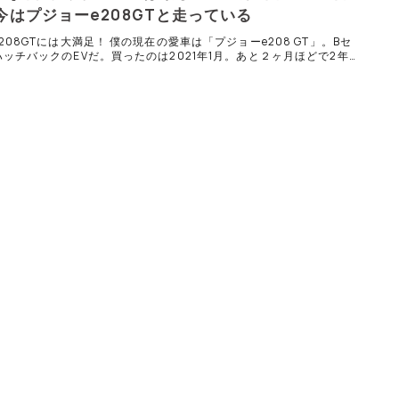
今はプジョーe208GTと走っている
208GTには大満足！ 僕の現在の愛車は「プジョーe208 GT」。Bセ
ッチバックのEVだ。買ったのは2021年1月。あと２ヶ月ほどで2年
で……「2年間の印象は？」と聞かれたら、「大満足！」