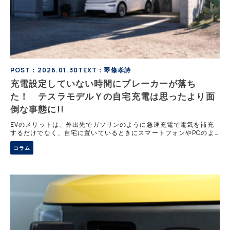
POST：2026.01.30
TEXT：琴條孝詩
充電設定していない時間にブレーカーが落ち
た！ テスラモデルＹの自宅充電は思ったより面
倒な事態に!!
EVのメリットは、外出先でガソリンのように急速充電で電気を補充
するだけでなく、自宅に置いているときにスマートフォンやPCのよ
うに充電しておき、いつでも満充電で走り出すことができるのがメリ
コラム
ットだ。その自宅充電を行う際、充電器の設置工事が必要なのだが、
その充電器を設置し運用した際、早くも障害が発生した。その原因を
紹介する。