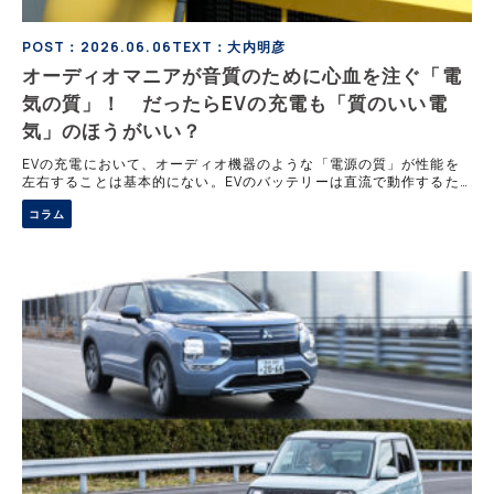
POST：2026.06.06
TEXT：大内明彦
オーディオマニアが音質のために心血を注ぐ「電
気の質」！ だったらEVの充電も「質のいい電
気」のほうがいい？
EVの充電において、オーディオ機器のような「電源の質」が性能を
左右することは基本的にない。EVのバッテリーは直流で動作するた
め、普通充電では車載充電器、急速充電では充電設備側の充電器が交
コラム
流を直流へ変換して充電を行う。重要なのは電圧や電流が規格どおり
供給されることだ。