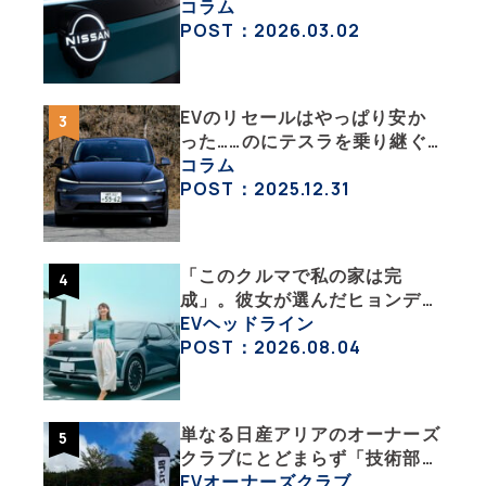
グレード「B5」の中身を詳細
コラム
チェックした
POST：2026.03.02
EVのリセールはやっぱり安か
った……のにテスラを乗り継ぐ
ってどういうこと？ 【テスラ
コラム
沼にはまった大学教授のEV生
POST：2025.12.31
活・その１】
「このクルマで私の家は完
成」。彼女が選んだヒョンデ
「IONIQ 5」の「エネルギーハ
EVヘッドライン
ック」な生活【ななみんEVレ
POST：2026.08.04
ポート その１】
単なる日産アリアのオーナーズ
クラブにとどまらず「技術部」
「バイク部」「釣り部」など多
EVオーナーズクラブ