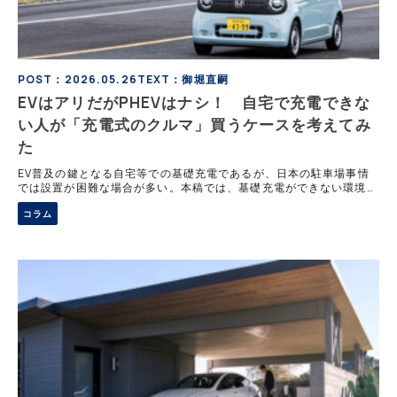
POST：2026.05.26
TEXT：御堀直嗣
EVはアリだがPHEVはナシ！ 自宅で充電できな
い人が「充電式のクルマ」買うケースを考えてみ
た
EV普及の鍵となる自宅等での基礎充電であるが、日本の駐車場事情
では設置が困難な場合が多い。本稿では、基礎充電ができない環境下
におけるEVとPHEVの選び方の違いについて考察する。EVはバッテ
コラム
リー容量や近隣の急速充電器次第で対応可能であるが、PHEVは基礎
充電がないと利点が見えにくくなる理由を解説する。