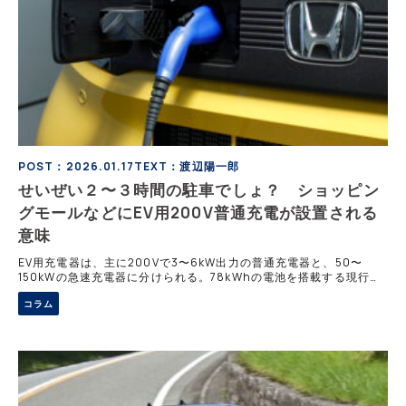
POST：2026.01.17
TEXT：渡辺陽一郎
せいぜい２〜３時間の駐車でしょ？ ショッピン
グモールなどにEV用200V普通充電が設置される
意味
EV用充電器は、主に200Vで3〜6kW出力の普通充電器と、50〜
150kWの急速充電器に分けられる。78kWhの電池を搭載する現行リ
ーフでは、普通充電で満充電まで14〜28時間を要する一方、急速充
コラム
電なら80％まで45〜75分で到達する。