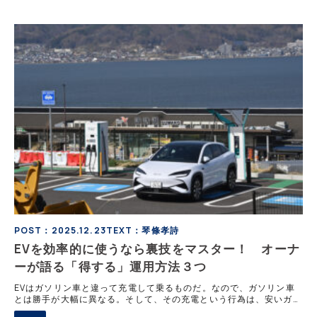
2025年12月18日現在、国内141か所707基が稼働中だ。
POST：2025.12.23
TEXT：琴條孝詩
EVを効率的に使うなら裏技をマスター！ オーナ
ーが語る「得する」運用方法３つ
EVはガソリン車と違って充電して乗るものだ。なので、ガソリン車
とは勝手が大幅に異なる。そして、その充電という行為は、安いガソ
リンスタンドを探しまわるのとはワケが違う。乗り方や充電の方法を