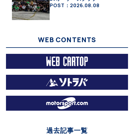
彩な趣味人集合体がAOCJ【
POST：2026.08.08
NISSAN ARIYA Owner’s
CLUB JAPAN 】
WEB CONTENTS
過去記事一覧