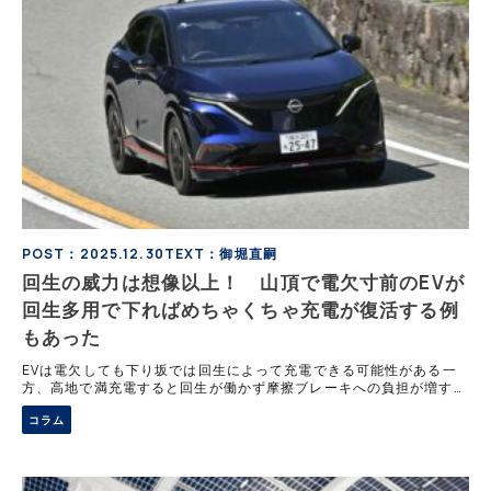
POST：2025.12.30
TEXT：御堀直嗣
回生の威力は想像以上！ 山頂で電欠寸前のEVが
回生多用で下ればめちゃくちゃ充電が復活する例
もあった
EVは電欠しても下り坂では回生によって充電できる可能性がある一
方、高地で満充電すると回生が働かず摩擦ブレーキへの負担が増す懸
念がある。電欠状態での牽引走行は危険であり、現実的な対処とは言
コラム
えない。停止後にわずかに電力が回復する例もあるが、走行継続を保
証するものではない。