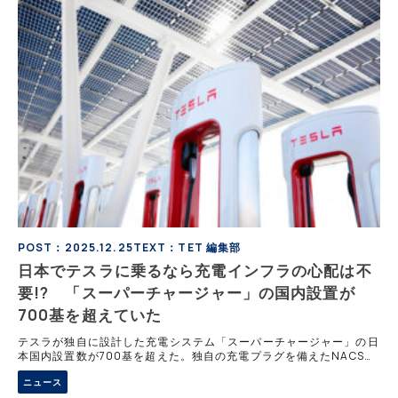
POST：2025.12.25
TEXT：TET 編集部
日本でテスラに乗るなら充電インフラの心配は不
要!? 「スーパーチャージャー」の国内設置が
700基を超えていた
テスラが独自に設計した充電システム「スーパーチャージャー」の日
本国内設置数が700基を超えた。独自の充電プラグを備えたNACS規
格の充電システムは、最大250kWの高出力により15分で最大275㎞
ニュース
分の充電が可能。テスラ車を積極的に選ぶ理由にもなっている。