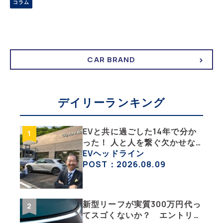
コラム
工夫することで、節約にも繋がるし、効率よく移動することも可能に
する。そんなEVオーナーだからこそ知っておきたいEVの乗り方を紹
介する。
CAR BRAND
デイリーランキング
EVと共に過ごした14年で分か
った！ 人と人を繋ぐ欠かせな
い相棒、それがEV!!【EV総合
EVヘッドライン
研究所のリアルEVライフ：そ
POST：2026.08.09
の1 】
新型リーフが実質300万円代っ
てスゴくないか？ エントリー