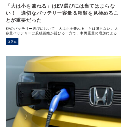
「大は小を兼ねる」はEV選びには当てはまらな
い！ 適切なバッテリー容量＆種類を見極めるこ
とが重要だった
EVのバッテリー選びにおいて「大は小を兼ねる」とは限らない。大
容量バッテリーは航続距離が延びる一方で、車両重量の増加による電
費の悪化や充電時間の延長、価格上昇といったデメリットを伴う。ま
コラム
た、バッテリーの種類による特性の違いもあるため、日常の走行距離
や使い方に合った賢いバッテリーの選び方を解説する。