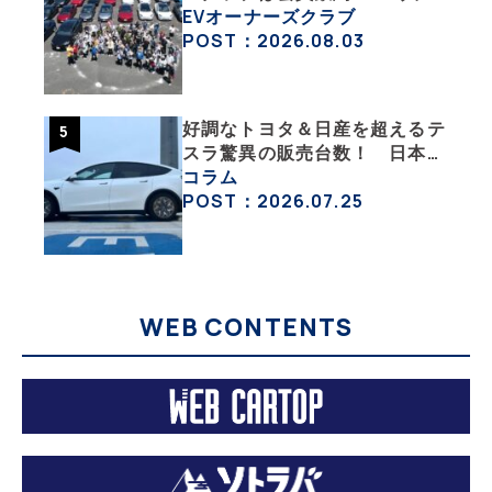
一般社団法人〈テスラオーナー
EVオーナーズクラブ
ズクラブジャパン（TOCJ）〉
POST：2026.08.03
好調なトヨタ＆日産を超えるテ
スラ驚異の販売台数！ 日本の
EV市場はますます拡大
コラム
POST：2026.07.25
WEB CONTENTS