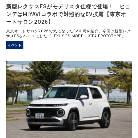
新型レクサスESがモデリスタ仕様で登場！ ヒョ
ンデはMIYAVIコラボで対照的なEV披露【東京オ
ートサロン2026】
東京オートサロン2026で気になったEV車両を紹介。今回は新型レク
サスESをベースにした「LEXUS ES MODELLISTA PROTOTYPE」、
ギタリストMIYAVIとコラボしたヒョンデの「IONIQ 5 Plug into
イベント
Freedom.」、「INSTER Retro Traveler」の3台を紹介。