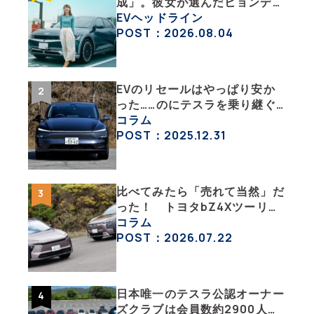
成」。彼女が選んだヒョンデ
「IONIQ 5」の「エネルギーハ
EVヘッドライン
ック」な生活【ななみんEVレ
POST：2026.08.04
ポート その１】
EVのリセールはやっぱり安か
った……のにテスラを乗り継ぐ
ってどういうこと？ 【テスラ
コラム
沼にはまった大学教授のEV生
POST：2025.12.31
活・その１】
比べてみたら「売れて当然」だ
った！ トヨタbZ4Xツーリン
グ＆スバル・トレイルシーカー
コラム
が販売絶好調なワケ
POST：2026.07.22
日本唯一のテスラ公認オーナー
ズクラブは会員数約2900人の