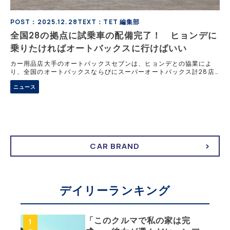
POST：2025.12.28
TEXT：TET 編集部
全国28の拠点に試乗車の配備完了！ ヒョンデに
乗りたければオートバックスに行けばいい
カー用品店大手のオートバックスセブンは、ヒョンデとの協業によ
り、全国のオートバックスならびにスーパーオートバックス計28店
舗に、ヒョンデの試乗車を順次配備することを発表。ZEVの試乗体験
ニュース
機会拡大を図る。これまでの両者の関係性と、試乗可能店舗などをレ
ポートする。
CAR BRAND
デイリーランキング
「このクルマで私の家は完