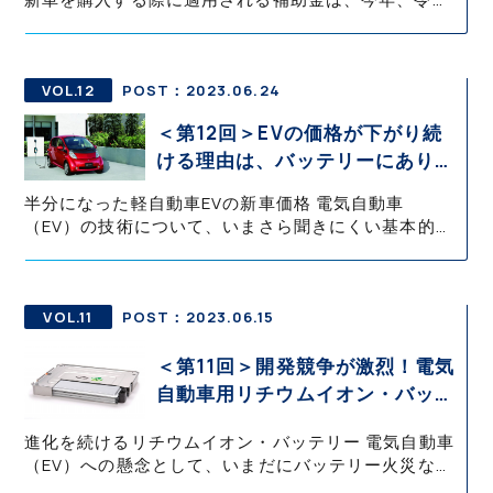
5年度4月1日以降の支給金額が確定している。一般社
団法人次世代自動車振興センターによって、車種ごと
の補助金額が公開されて
VOL.12
POST：2023.06.24
＜第12回＞EVの価格が下がり続
ける理由は、バッテリーにあり！
| 知って役立つEV知識・基礎の基
半分になった軽自動車EVの新車価格 電気自動車
礎 御堀 直嗣
（EV）の技術について、いまさら聞きにくい基本的な
ことから詳しく丁寧に説明していく本コラム。 今回は
高いと言われるEVの新車価格について、その理由を解
説する。 電気自動車（E
VOL.11
POST：2023.06.15
＜第11回＞開発競争が激烈！電気
自動車用リチウムイオン・バッテ
リー | 知って役立つEV知識・基
進化を続けるリチウムイオン・バッテリー 電気自動車
礎の基礎 御堀 直嗣
（EV）への懸念として、いまだにバッテリー火災など
の不安を訴える声がある。一方で、ガソリンエンジン