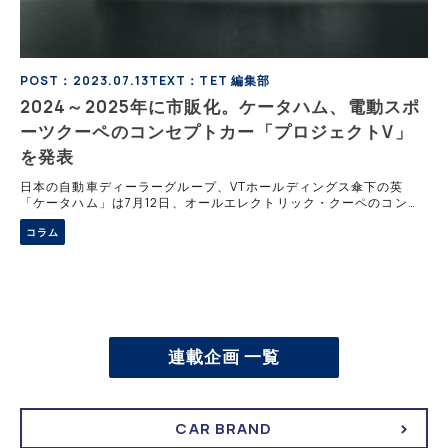
POST：2023.07.13
TEXT：TET 編集部
2024～2025年に市販化。ケータハム、電動スポ
ーツクーペのコンセプトカー「プロジェクトV」
を発表
日本の自動車ディーラーグループ、VTホールディングス傘下の英
「ケータハム」は7月12日、オールエレクトリック・クーペのコンセ
プトカー「プロジェクトV」を発表した。 軽量化技術により車重
コラム
1,190kgを実現 スパルタンなス
連載企画 一覧
CAR BRAND