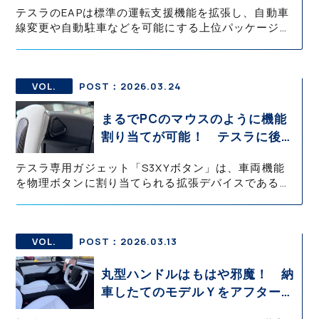
テスラのEAPは標準の運転支援機能を拡張し、自動車
か？【テスラ沼にはまった大学教
線変更や自動駐車などを可能にする上位パッケージで
授のEV生活・その10】
ある。ただし日本では法規制の影響によりサモンなど
一部機能が大きく制限され、日常的に活用できるのは
主にオートパーキングとオートレーンチェンジに限ら
れる。それでも高速走行や駐車時の負担軽減効果は高
VOL.
POST：2026.03.24
い。
まるでPCのマウスのように機能
割り当てが可能！ テスラに後付
けする通称「セクシーボタン」が
テスラ専用ガジェット「S3XYボタン」は、車両機能
便利すぎた
を物理ボタンに割り当てられる拡張デバイスである。
OBD接続のコマンダーとアプリ連携により、ウインカ
ーやライト、オートパイロットなど多彩な操作を直感
的に呼び出せる。走行制御には介入しない設計で安全
性にも配慮されている。
VOL.
POST：2026.03.13
丸型ハンドルはもはや邪魔！ 納
車したてのモデルＹをアフターパ
ーツのヨークタイプに変えたら快