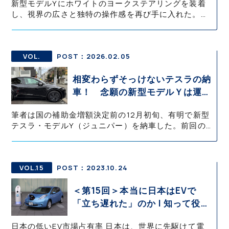
新型モデルYにホワイトのヨークステアリングを装着
適すぎた【テスラ沼にはまった大
し、視界の広さと独特の操作感を再び手に入れた。ヨ
学教授のEV生活・その７】
ーク形状は航空機の操縦桿に由来するデザインで、ス
テアリング上部がないため前方視界が広がるのが特徴
である。AliExpressで購入したパーツを専門ショップ
に持ち込み交換し、作業は約1時間で完了した。
VOL.
POST：2026.02.05
相変わらずそっけないテスラの納
車！ 念願の新型モデルＹは運用
前にやることが沢山!!【テスラ沼
筆者は国の補助金増額決定前の12月初旬、有明で新型
にはまった大学教授のEV生活・
テスラ・モデルY（ジュニパー）を納車した。前回の
その4】
雨天納車で操作に戸惑い、帰路でホイールを傷つけた
経験から、今回は午前納車を選択し、外装確認を入念
に行った。帰宅後すぐにTPE製フロアマットへ交換
し、翌日はコーティング施工後にリム全体を覆うホイ
VOL.15
POST：2023.10.24
ールカバーを装着した。
＜第15回＞本当に日本はEVで
「立ち遅れた」のか | 知って役立
つEV知識・基礎の基礎 御堀 直嗣
日本の低いEV市場占有率 日本は、世界に先駆けて電