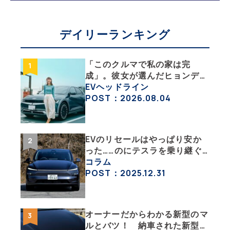
デイリーランキング
「このクルマで私の家は完
成」。彼女が選んだヒョンデ
「IONIQ 5」の「エネルギーハ
EVヘッドライン
ック」な生活【ななみんEVレ
POST：2026.08.04
ポート その１】
EVのリセールはやっぱり安か
った……のにテスラを乗り継ぐ
ってどういうこと？ 【テスラ
コラム
沼にはまった大学教授のEV生
POST：2025.12.31
活・その１】
オーナーだからわかる新型のマ
ルとバツ！ 納車された新型を