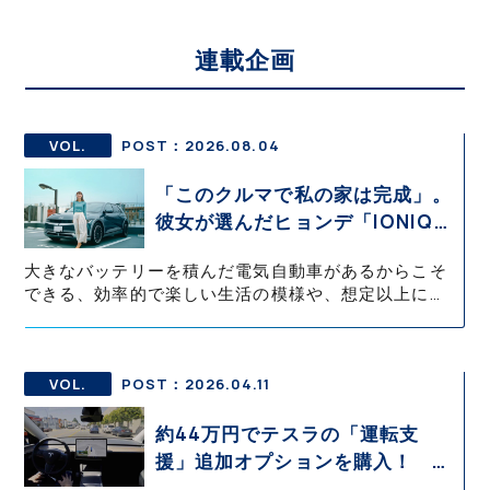
連載企画
VOL.
POST：2026.08.04
「このクルマで私の家は完成」。
彼女が選んだヒョンデ「IONIQ
5」の「エネルギーハック」な生
大きなバッテリーを積んだ電気自動車があるからこそ
活【ななみんEVレポート その
できる、効率的で楽しい生活の模様や、想定以上に大
１】
変だったこと、ハプニングなどをお伝えします。実際
にわたしが「スマートハウス（太陽光発電で電気をつ
くり、蓄電池や電気自動車にため、HEMSを使って家
庭内の電力を最適に使う住宅）」に住み、電気自動車
VOL.
POST：2026.04.11
に乗り、日々データを取っているからこそ見える景色
や、リアルな本音を共有します。
約44万円でテスラの「運転支
援」追加オプションを購入！ 果
たして価格以上の効果はあったの