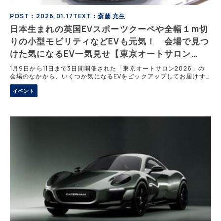
POST：2026.01.17
TEXT：斎藤 充生
日本生まれの英国EVスポーツクーペや全幅１m切
りの小型モビリティなどEVも元気！ 会場で見つ
けた気になるEV一気見せ【東京オートサロン
2026】
1月9日から11日まで3日間開催された「東京オートサロン2026」の
会場のなかから、いくつか気になるEVをピックアップしてお届けす
る。今回はケータハム「プロジェクトV」、リーンモビリティ
イベント
「Lean3」、日産「リーフオーテック」の3台を紹介。