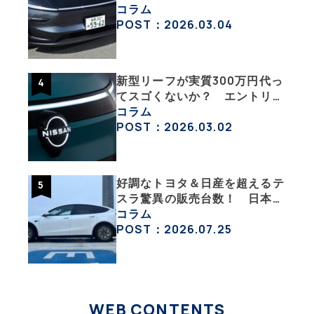
旧型モデルＹと細部まで比べて
コラム
みた【テスラ沼にはまった大学
POST：2026.03.04
教授のEV生活・その６】
新型リーフが実質300万円代っ
てスゴくないか？ エントリー
グレード「B5」の中身を詳細
コラム
チェックした
POST：2026.03.02
好調なトヨタ＆日産を超えるテ
スラ驚異の販売台数！ 日本の
EV市場はますます拡大
コラム
POST：2026.07.25
WEB CONTENTS