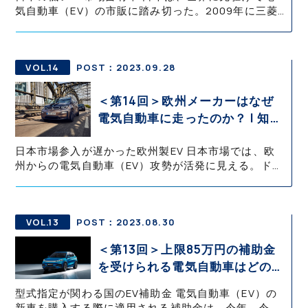
気自動車（EV）の市販に踏み切った。2009年に三菱
自動車工業が、軽自動車EVの「i-MiEV」を法人向けに
リース販売しはじめ、翌10年には一般消費者向けへの
販売も開始し
VOL.14
POST：2023.09.28
＜第14回＞欧州メーカーはなぜ
電気自動車に走ったのか？ | 知っ
て役立つEV知識・基礎の基礎 御
日本市場参入が遅かった欧州製EV 日本市場では、欧
堀 直嗣
州からの電気自動車（EV）攻勢が活発に見える。ドイ
ツの「BMW i3」が発売されたのは2013年秋で、日本
市場へは2014年春に導入された。 日本の自動車メー
カーがEVを
VOL.13
POST：2023.08.30
＜第13回＞上限85万円の補助金
を受けられる電気自動車はどのモ
デル？ | 知って役立つEV知識・
型式指定が関わる国のEV補助金 電気自動車（EV）の
基礎の基礎 御堀 直嗣
新車を購入する際に適用される補助金は、今年、令和