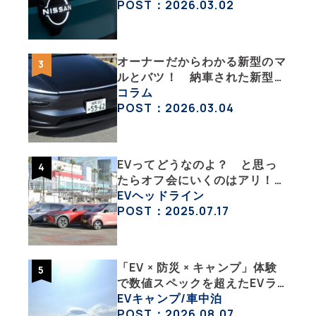
チェックした
POST：2026.03.02
オーナーだからわかる新型のマ
ルとバツ！ 納車された新型を
旧型モデルＹと細部まで比べて
コラム
みた【テスラ沼にはまった大学
POST：2026.03.04
教授のEV生活・その６】
EVってどうなのよ？ と思っ
たらオフ会にいくのはアリ！
エンジン車とはまた違うハード
EVヘッドライン
ル低めなEVオフ会の中身
POST：2025.07.17
「EV × 防災 × キャンプ」体験
で数値スペックを超えたEVラ
イフの豊かさを実感【 EV
EVキャンプ/車中泊
SUMMER CAMP 2026 】
POST：2026.08.07