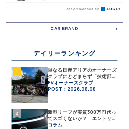
Recommended by
CAR BRAND
デイリーランキング
単なる日産アリアのオーナーズ
クラブにとどまらず「技術部」
「バイク部」「釣り部」など多
EVオーナーズクラブ
彩な趣味人集合体がAOCJ【
POST：2026.08.08
NISSAN ARIYA Owner’s
CLUB JAPAN 】
新型リーフが実質300万円代っ
てスゴくないか？ エントリー
グレード「B5」の中身を詳細
コラム