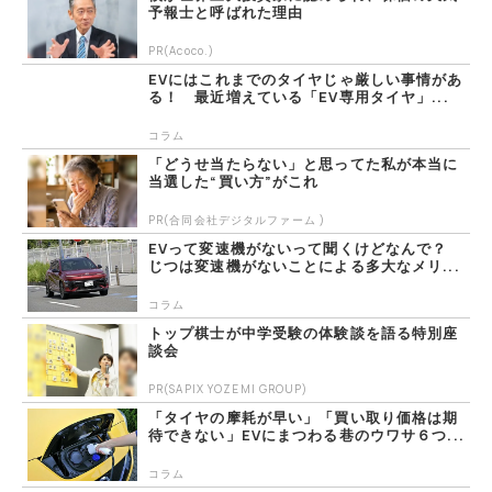
予報士と呼ばれた理由
PR(Acoco.)
EVにはこれまでのタイヤじゃ厳しい事情があ
る！ 最近増えている「EV専用タイヤ」...
コラム
「どうせ当たらない」と思ってた私が本当に
当選した“買い方”がこれ
PR(合同会社デジタルファーム )
EVって変速機がないって聞くけどなんで？
じつは変速機がないことによる多大なメリ...
コラム
トップ棋士が中学受験の体験談を語る特別座
談会
PR(SAPIX YOZEMI GROUP)
「タイヤの摩耗が早い」「買い取り価格は期
待できない」EVにまつわる巷のウワサ６つ...
コラム