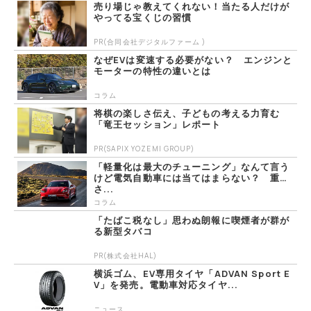
売り場じゃ教えてくれない！当たる人だけが
やってる宝くじの習慣
PR(合同会社デジタルファーム )
なぜEVは変速する必要がない？ エンジンと
モーターの特性の違いとは
コラム
将棋の楽しさ伝え、子どもの考える力育む
「竜王セッション」レポート
PR(SAPIX YOZEMI GROUP)
「軽量化は最大のチューニング」なんて言う
けど電気自動車には当てはまらない？ 重
さ...
コラム
「たばこ税なし」思わぬ朗報に喫煙者が群が
る新型タバコ
PR(株式会社HAL)
横浜ゴム、EV専用タイヤ「ADVAN Sport E
V」を発売。電動車対応タイヤ...
ニュース