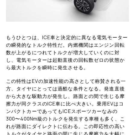
もうひとつは、ICE車と決定的に異なる電気モーター
の瞬発的なトルク特性だ。内燃機関はエンジン回転
数が上がるにつれてトルクが増大していくのに対
し、電気モーターは起動直後の回転数ゼロの状態か
ら最大トルクを瞬時に発生させる。
この特性はEVの加速性能の高さとして称賛される一
方、タイヤにとっては過酷な条件となる。発進直後
から大きな駆動力が発生し、路面との間で生じる摩
擦力が同クラスのICE車に比べ大きい。乗用EVはコ
ンパクトカーであってもICEスポーツカーなみの
300〜400Nm級のトルクを発生する車種も多く、こ
れが路面にダイレクトに伝わる。この即応性の高い
トルクがタイヤと路面の間に生じる摩擦力を大幅に