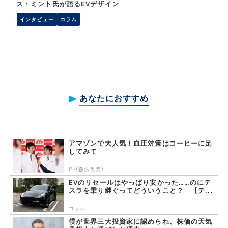
ス・ミント氏が語るEVデザイン
インタビュー
コラム
あなたにおすすめ
アマゾンで大人気！血圧対策はコーヒーに足
してみて
PR(森永乳業)
EVのリセールはやっぱり安かった……のにテ
スラを乗り継ぐってどういうこと？ 【テ...
コラム
僕が世界三大投資家に認められ、株価の天気