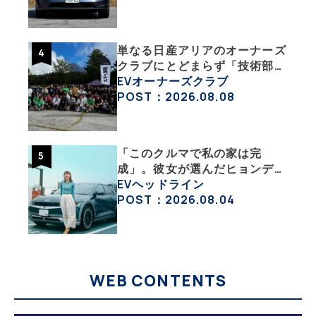
活・その１】
単なる日産アリアのオーナーズ
クラブにとどまらず「技術部」
「バイク部」「釣り部」など多
EVオーナーズクラブ
彩な趣味人集合体がAOCJ【
POST：2026.08.08
NISSAN ARIYA Owner’s
CLUB JAPAN 】
「このクルマで私の家は完
成」。彼女が選んだヒョンデ
「IONIQ 5」の「エネルギーハ
EVヘッドライン
ック」な生活【ななみんEVレ
POST：2026.08.04
ポート その１】
WEB CONTENTS