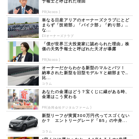
予報士と呼ばれた理由
PR(Acoco.)
単なる日産アリアのオーナーズクラブにとど
まらず「技術部」「バイク部」「釣り部」
な...
EVオーナーズクラブ
「僕が世界三大投資家に認められた理由」株
価の天気予報士と呼ばれた天才が暴露
PR(Acoco.)
オーナーだからわかる新型のマルとバツ！
納車された新型を旧型モデルＹと細部まで
比...
コラム
あなたの金運はどう？宝くじに縁がある時、
金運はこう変わる
PR(合同会社デジタルファーム )
新型リーフが実質300万円代ってスゴくない
か？ エントリーグレード「B5」の中身...
コラム