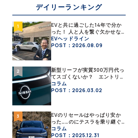
デイリーランキング
EVと共に過ごした14年で分か
った！ 人と人を繋ぐ欠かせな
い相棒、それがEV!!【EV総合
EVヘッドライン
研究所のリアルEVライフ：そ
POST：2026.08.09
の1 】
新型リーフが実質300万円代っ
てスゴくないか？ エントリー
グレード「B5」の中身を詳細
コラム
チェックした
POST：2026.03.02
EVのリセールはやっぱり安か
った……のにテスラを乗り継ぐ
ってどういうこと？ 【テスラ
コラム
沼にはまった大学教授のEV生
POST：2025.12.31