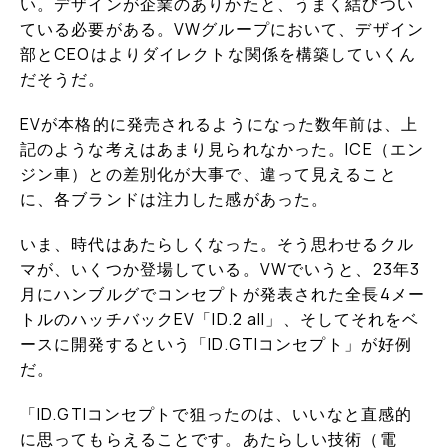
い。デザインが企業のありかたと、うまく結びつい
ている必要がある。VWグループにおいて、デザイン
部とCEOはよりダイレクトな関係を構築していくん
だそうだ。
EVが本格的に発売されるようになった数年前は、上
記のような考えはあまり見られなかった。ICE（エン
ジン車）との差別化が大事で、違って見えること
に、各ブランドは注力した感があった。
いま、時代はあたらしくなった。そう思わせるクル
マが、いくつか登場している。VWでいうと、23年3
月にハンブルグでコンセプトが発表された全長4メー
トルのハッチバックEV「ID.2 all」、そしてそれをベ
ースに開発するという「ID.GTIコンセプト」が好例
だ。
「ID.GTIコンセプトで狙ったのは、いいなと直感的
に思ってもらえることです。あたらしい技術（電