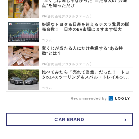
“宝くじは運じゃなかった”当たる人の“共通
点”を知っただけ
PR(合同会社デジタルファーム )
好調なトヨタ＆日産を超えるテスラ驚異の販
売台数！ 日本のEV市場はますます拡大
コラム
宝くじが当たる人にだけ共通する“ある特
徴”とは？
PR(合同会社デジタルファーム )
比べてみたら「売れて当然」だった！ トヨ
タbZ4Xツーリング＆スバル・トレイルシ...
コラム
Recommended by
CAR BRAND