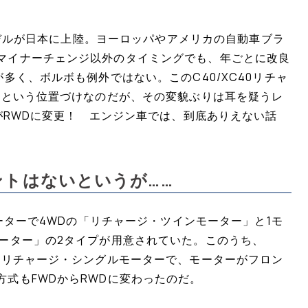
年モデルが日本に上陸。ヨーロッパやアメリカの自動車ブラ
マイナーチェンジ以外のタイミングでも、年ごとに改良
多く、ボルボも例外ではない。このC40/XC40リチャ
版という位置づけなのだが、その変貌ぶりは耳を疑うレ
DがRWDに変更！ エンジン車では、到底ありえない話
トはないというが……
モーターで4WDの「リチャージ・ツインモーター」と1モ
モーター」の2タイプが用意されていた。このうち、
のリチャージ・シングルモーターで、モーターがフロン
式もFWDからRWDに変わったのだ。