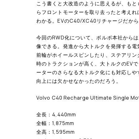
こう書くと大改造のように思えるが、もと
らフロントモーターを取り去ったと考えれ
わかる。EVのC40/XC40リチャージだ
今回のRWD化について、ボルボ本社から
像できる。発進から大トルクを発揮する電気
前輪がホイールスピンしたり、ステアリン
時のトラクションが高く、大トルクのEV
ーターのさらなる大トルク化にも対応しやす
向上には欠かせなかったのだろう。
Volvo C40 Recharge Ultimate Single Mo
全長：4,440mm
全幅：1,875mm
全高：1,595mm