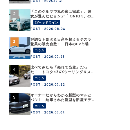
POST：2025.12.31
「このクルマで私の家は完成」。彼
女が選んだヒョンデ「IONIQ 5」の
「エネルギーハック」な生活【なな
EVヘッドライン
みんEVレポート その１】
POST：2026.08.04
好調なトヨタ＆日産を超えるテスラ
驚異の販売台数！ 日本のEV市場は
ますます拡大
コラム
POST：2026.07.25
比べてみたら「売れて当然」だっ
た！ トヨタbZ4Xツーリング＆ス
バル・トレイルシーカーが販売絶好
コラム
調なワケ
POST：2026.07.22
オーナーだからわかる新型のマルと
バツ！ 納車された新型を旧型モデ
ルＹと細部まで比べてみた【テスラ
コラム
沼にはまった大学教授のEV生活・そ
POST：2026.03.04
の６】