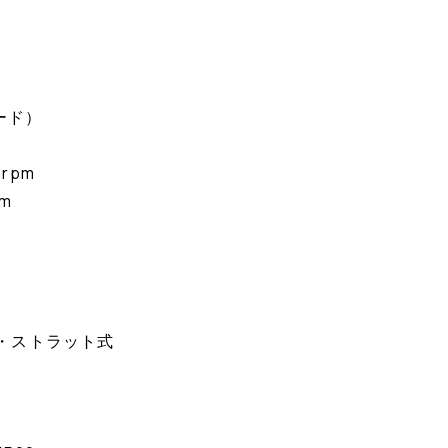
ード）
0rpm
pm
・ストラット式