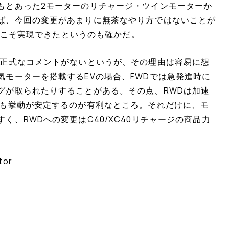
もとあった2モーターのリチャージ・ツインモーターか
ば、今回の変更があまりに無茶なやり方ではないことが
からこそ実現できたというのも確かだ。
は正式なコメントがないというが、その理由は容易に想
モーターを搭載するEVの場合、FWDでは急発進時に
グが取られたりすることがある。その点、RWDは加速
でも挙動が安定するのが有利なところ。それだけに、モ
く、RWDへの変更はC40/XC40リチャージの商品力
tor