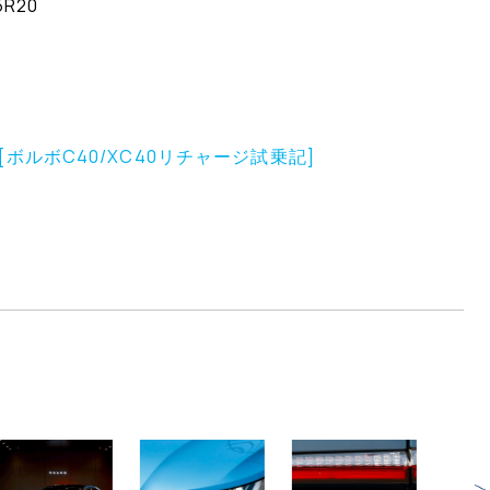
R20
ボルボC40/XC40リチャージ試乗記]