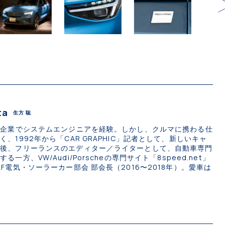
ta
生方 聡
T企業でシステムエンジニアを経験。しかし、クルマに携わる仕
、1992年から「CAR GRAPHIC」記者として、新しいキャ
の後、フリーランスのエディター／ライターとして、自動車専門
一方、VW/Audi/Porscheの専門サイト「8speed.net」
F電気・ソーラーカー部会 部会長（2016〜2018年）。愛車は