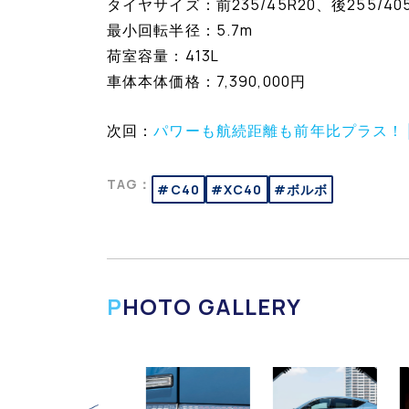
タイヤサイズ：前235/45R20、後255/405
最小回転半径：5.7m
荷室容量：413L
車体本体価格：7,390,000円
次回：
パワーも航続距離も前年比プラス！ [
TAG：
#C40
#XC40
#ボルボ
PHOTO GALLERY