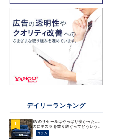
デイリーランキング
EVのリセールはやっぱり安かった……
のにテスラを乗り継ぐってどういう
こと？ 【テスラ沼にはまった大学
コラム
教授のEV生活・その１】