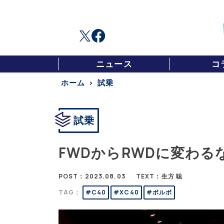
ニュース
コ
ホーム
試乗
試乗
FWDからRWDに変わるな
POST：2023.08.03
TEXT：生方 聡
TAG：
#C40
#XC40
#ボルボ