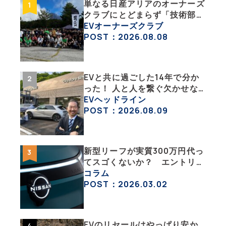
単なる日産アリアのオーナーズ
クラブにとどまらず「技術部」
「バイク部」「釣り部」など多
EVオーナーズクラブ
彩な趣味人集合体がAOCJ【
POST：2026.08.08
NISSAN ARIYA Owner’s
CLUB JAPAN 】
EVと共に過ごした14年で分か
った！ 人と人を繋ぐ欠かせな
い相棒、それがEV!!【EV総合
EVヘッドライン
研究所のリアルEVライフ：そ
POST：2026.08.09
の1 】
新型リーフが実質300万円代っ
てスゴくないか？ エントリー
グレード「B5」の中身を詳細
コラム
チェックした
POST：2026.03.02
EVのリセールはやっぱり安か