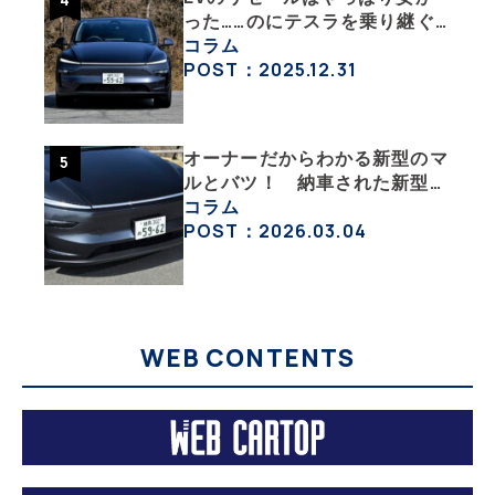
った……のにテスラを乗り継ぐ
ってどういうこと？ 【テスラ
コラム
沼にはまった大学教授のEV生
POST：2025.12.31
活・その１】
オーナーだからわかる新型のマ
ルとバツ！ 納車された新型を
旧型モデルＹと細部まで比べて
コラム
みた【テスラ沼にはまった大学
POST：2026.03.04
教授のEV生活・その６】
WEB CONTENTS