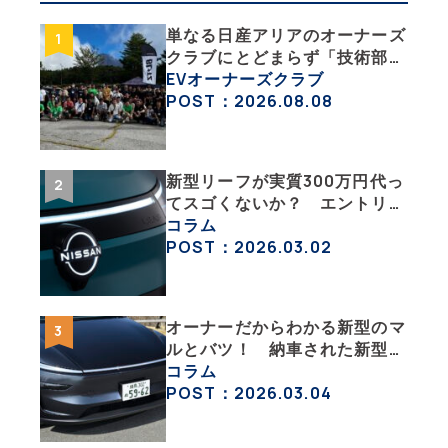
単なる日産アリアのオーナーズ
クラブにとどまらず「技術部」
「バイク部」「釣り部」など多
EVオーナーズクラブ
彩な趣味人集合体がAOCJ【
POST：2026.08.08
NISSAN ARIYA Owner’s
CLUB JAPAN 】
新型リーフが実質300万円代っ
てスゴくないか？ エントリー
グレード「B5」の中身を詳細
コラム
チェックした
POST：2026.03.02
オーナーだからわかる新型のマ
ルとバツ！ 納車された新型を
旧型モデルＹと細部まで比べて
コラム
みた【テスラ沼にはまった大学
POST：2026.03.04
教授のEV生活・その６】