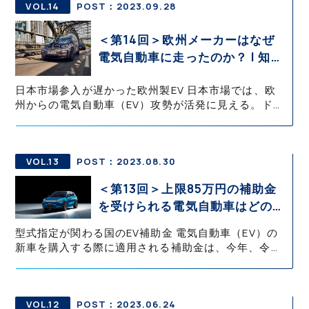
VOL.14
POST：2023.09.28
＜第14回＞欧州メーカーはなぜ
電気自動車に走ったのか？ | 知っ
て役立つEV知識・基礎の基礎 御
日本市場参入が遅かった欧州製EV 日本市場では、欧
堀 直嗣
州からの電気自動車（EV）攻勢が活発に見える。ドイ
ツの「BMW i3」が発売されたのは2013年秋で、日本
市場へは2014年春に導入された。 日本の自動車メー
カーがEVを
VOL.13
POST：2023.08.30
＜第13回＞上限85万円の補助金
を受けられる電気自動車はどのモ
デル？ | 知って役立つEV知識・
型式指定が関わる国のEV補助金 電気自動車（EV）の
基礎の基礎 御堀 直嗣
新車を購入する際に適用される補助金は、今年、令和
5年度4月1日以降の支給金額が確定している。一般社
団法人次世代自動車振興センターによって、車種ごと
の補助金額が公開されて
VOL.12
POST：2023.06.24