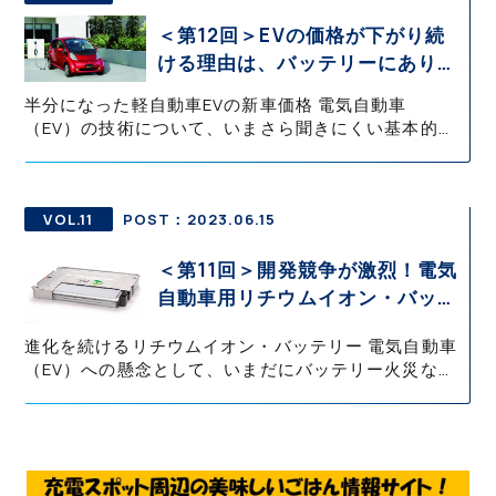
＜第12回＞EVの価格が下がり続
ける理由は、バッテリーにあり！
| 知って役立つEV知識・基礎の基
半分になった軽自動車EVの新車価格 電気自動車
礎 御堀 直嗣
（EV）の技術について、いまさら聞きにくい基本的な
ことから詳しく丁寧に説明していく本コラム。 今回は
高いと言われるEVの新車価格について、その理由を解
説する。 電気自動車（E
VOL.11
POST：2023.06.15
＜第11回＞開発競争が激烈！電気
自動車用リチウムイオン・バッテ
リー | 知って役立つEV知識・基
進化を続けるリチウムイオン・バッテリー 電気自動車
礎の基礎 御堀 直嗣
（EV）への懸念として、いまだにバッテリー火災など
の不安を訴える声がある。一方で、ガソリンエンジン
車も、故障や事故などで燃えるということは起きてお
り、いずれにしても危険性