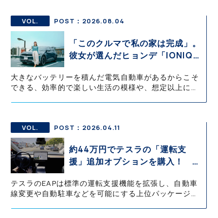
VOL.
POST：2026.08.04
「このクルマで私の家は完成」。
彼女が選んだヒョンデ「IONIQ
5」の「エネルギーハック」な生
大きなバッテリーを積んだ電気自動車があるからこそ
活【ななみんEVレポート その
できる、効率的で楽しい生活の模様や、想定以上に大
１】
変だったこと、ハプニングなどをお伝えします。実際
にわたしが「スマートハウス（太陽光発電で電気をつ
くり、蓄電池や電気自動車にため、HEMSを使って家
庭内の電力を最適に使う住宅）」に住み、電気自動車
VOL.
POST：2026.04.11
に乗り、日々データを取っているからこそ見える景色
や、リアルな本音を共有します。
約44万円でテスラの「運転支
援」追加オプションを購入！ 果
たして価格以上の効果はあったの
テスラのEAPは標準の運転支援機能を拡張し、自動車
か？【テスラ沼にはまった大学教
線変更や自動駐車などを可能にする上位パッケージで
授のEV生活・その10】
ある。ただし日本では法規制の影響によりサモンなど
一部機能が大きく制限され、日常的に活用できるのは