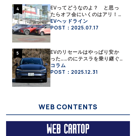
EVってどうなのよ？ と思っ
たらオフ会にいくのはアリ！
エンジン車とはまた違うハード
EVヘッドライン
ル低めなEVオフ会の中身
POST：2025.07.17
EVのリセールはやっぱり安か
った……のにテスラを乗り継ぐ
ってどういうこと？ 【テスラ
コラム
沼にはまった大学教授のEV生
POST：2025.12.31
活・その１】
WEB CONTENTS