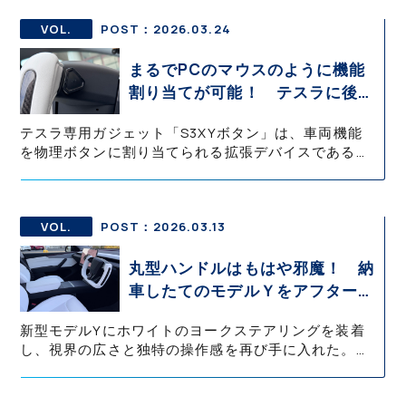
主にオートパーキングとオートレーンチェンジに限ら
れる。それでも高速走行や駐車時の負担軽減効果は高
VOL.
POST：2026.03.24
い。
まるでPCのマウスのように機能
割り当てが可能！ テスラに後付
けする通称「セクシーボタン」が
テスラ専用ガジェット「S3XYボタン」は、車両機能
便利すぎた
を物理ボタンに割り当てられる拡張デバイスである。
OBD接続のコマンダーとアプリ連携により、ウインカ
ーやライト、オートパイロットなど多彩な操作を直感
的に呼び出せる。走行制御には介入しない設計で安全
性にも配慮されている。
VOL.
POST：2026.03.13
丸型ハンドルはもはや邪魔！ 納
車したてのモデルＹをアフターパ
ーツのヨークタイプに変えたら快
新型モデルYにホワイトのヨークステアリングを装着
適すぎた【テスラ沼にはまった大
し、視界の広さと独特の操作感を再び手に入れた。ヨ
学教授のEV生活・その７】
ーク形状は航空機の操縦桿に由来するデザインで、ス
テアリング上部がないため前方視界が広がるのが特徴