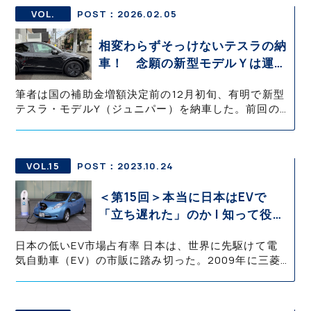
である。AliExpressで購入したパーツを専門ショップ
に持ち込み交換し、作業は約1時間で完了した。
VOL.
POST：2026.02.05
相変わらずそっけないテスラの納
車！ 念願の新型モデルＹは運用
前にやることが沢山!!【テスラ沼
筆者は国の補助金増額決定前の12月初旬、有明で新型
にはまった大学教授のEV生活・
テスラ・モデルY（ジュニパー）を納車した。前回の
その4】
雨天納車で操作に戸惑い、帰路でホイールを傷つけた
経験から、今回は午前納車を選択し、外装確認を入念
に行った。帰宅後すぐにTPE製フロアマットへ交換
し、翌日はコーティング施工後にリム全体を覆うホイ
VOL.15
POST：2023.10.24
ールカバーを装着した。
＜第15回＞本当に日本はEVで
「立ち遅れた」のか | 知って役立
つEV知識・基礎の基礎 御堀 直嗣
日本の低いEV市場占有率 日本は、世界に先駆けて電
気自動車（EV）の市販に踏み切った。2009年に三菱
自動車工業が、軽自動車EVの「i-MiEV」を法人向けに
リース販売しはじめ、翌10年には一般消費者向けへの
販売も開始し