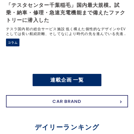
「テスタセンター千葉稲毛」国内最大規模。試
乗・納車・修理・急速充電機能まで備えたファク
トリーに潜入した
テスラ国内初の総合サービス施設 低く構えた個性的なデザインやEV
としては長い航続距離、そしてなにより時代の先を進んでいる先進的
なブランドという雰囲気を放ち、ユーザー数を着々と伸ばしているテ
コラム
スラ。自動車産業が発展し、自国生
連載企画 一覧
CAR BRAND
デイリーランキング