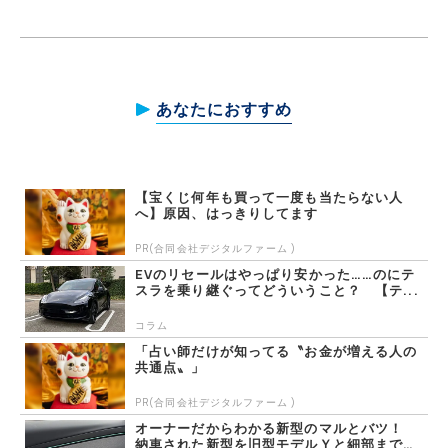
あなたにおすすめ
【宝くじ何年も買って一度も当たらない人
へ】原因、はっきりしてます
PR(合同会社デジタルファーム )
EVのリセールはやっぱり安かった……のにテ
スラを乗り継ぐってどういうこと？ 【テ...
コラム
「占い師だけが知ってる〝お金が増える人の
共通点〟」
PR(合同会社デジタルファーム )
オーナーだからわかる新型のマルとバツ！
納車された新型を旧型モデルＹと細部まで