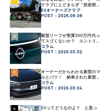
クラブにとどまらず「技術部」
「バイク部」「釣り部」など多
EVオーナーズクラブ
彩な趣味人集合体がAOCJ【
POST：2026.08.08
NISSAN ARIYA Owner’s
CLUB JAPAN 】
新型リーフが実質300万円代っ
てスゴくないか？ エントリー
グレード「B5」の中身を詳細
コラム
チェックした
POST：2026.03.02
オーナーだからわかる新型のマ
ルとバツ！ 納車された新型を
旧型モデルＹと細部まで比べて
コラム
みた【テスラ沼にはまった大学
POST：2026.03.04
教授のEV生活・その６】
EVってどうなのよ？ と思っ