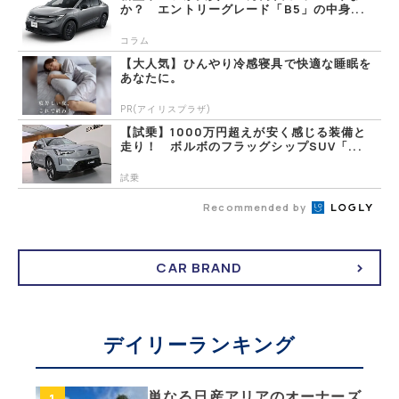
か？ エントリーグレード「B5」の中身...
コラム
【大人気】ひんやり冷感寝具で快適な睡眠を
あなたに。
PR(アイリスプラザ)
【試乗】1000万円超えが安く感じる装備と
走り！ ボルボのフラッグシップSUV「...
試乗
Recommended by
CAR BRAND
デイリーランキング
単なる日産アリアのオーナーズ