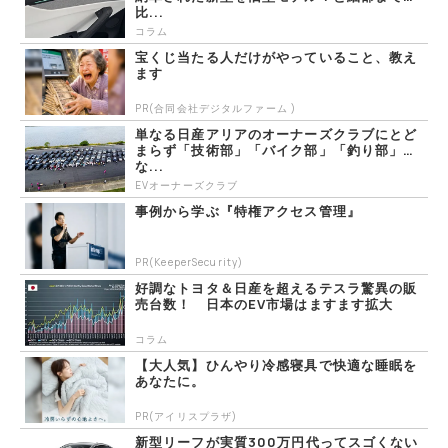
比...
コラム
宝くじ当たる人だけがやっていること、教え
ます
PR(合同会社デジタルファーム )
単なる日産アリアのオーナーズクラブにとど
まらず「技術部」「バイク部」「釣り部」
な...
EVオーナーズクラブ
事例から学ぶ『特権アクセス管理』
PR(KeeperSecurity)
好調なトヨタ＆日産を超えるテスラ驚異の販
売台数！ 日本のEV市場はますます拡大
コラム
【大人気】ひんやり冷感寝具で快適な睡眠を
あなたに。
PR(アイリスプラザ)
新型リーフが実質300万円代ってスゴくない