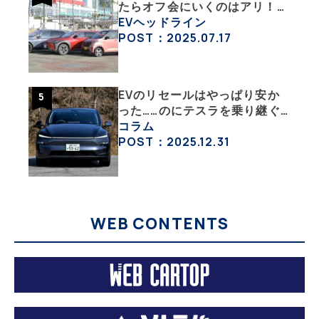
たらオフ会にいくのはアリ！
エンジン車とはまた違うハード
EVヘッドライン
ル低めなEVオフ会の中身
POST：2025.07.17
EVのリセールはやっぱり安か
った……のにテスラを乗り継ぐ
ってどういうこと？ 【テスラ
コラム
沼にはまった大学教授のEV生
POST：2025.12.31
活・その１】
WEB CONTENTS