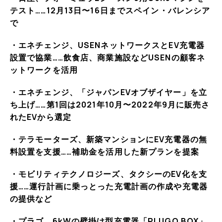
テスト……12月13日〜16日までスペイン・バレンシア
で
・エネチェンジ、USENネットワークスとEV充電器
設置で協業……飲食店、商業施設などUSENの顧客ネ
ットワークを活用
・エネチェンジ、「ジャパンEVオブザイヤー」を立
ち上げ……第1回は2021年10月〜2022年9月に販売さ
れたEVから選定
・テラモーターズ、新築マンションにEV充電器の無
料設置を支援……補助金を活用した新プランを提案
・モビリティテクノロジーズ、タクシーのEV化を支
援……運行計画に乗っとった充電計画の作成や充電器
の提供など
・プラゴ、6kWの壁掛け型充電器「PLUGO BOX」