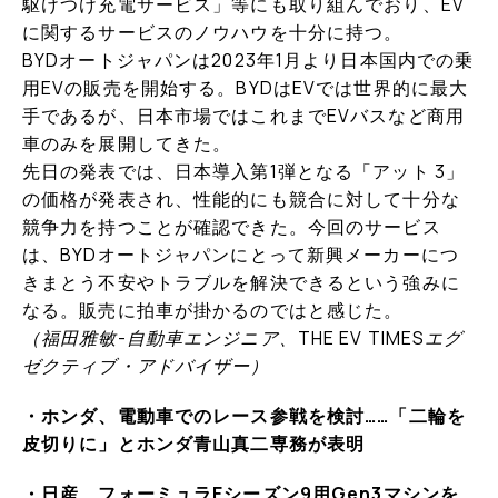
駆けつけ充電サービス」等にも取り組んでおり、EV
に関するサービスのノウハウを十分に持つ。
BYDオートジャパンは2023年1月より日本国内での乗
用EVの販売を開始する。BYDはEVでは世界的に最大
手であるが、日本市場ではこれまでEVバスなど商用
車のみを展開してきた。
先日の発表では、日本導入第1弾となる「アット 3」
の価格が発表され、性能的にも競合に対して十分な
競争力を持つことが確認できた。今回のサービス
は、BYDオートジャパンにとって新興メーカーにつ
きまとう不安やトラブルを解決できるという強みに
なる。販売に拍車が掛かるのではと感じた。
（福田雅敏-自動車エンジニア、THE EV TIMESエグ
ゼクティブ・アドバイザー）
・ホンダ、電動車でのレース参戦を検討……「二輪を
皮切りに」とホンダ青山真二専務が表明
・日産、フォーミュラEシーズン9用Gen3マシンを