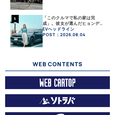
NISSAN ARIYA Owner’s
CLUB JAPAN 】
「このクルマで私の家は完
成」。彼女が選んだヒョンデ
「IONIQ 5」の「エネルギーハ
EVヘッドライン
ック」な生活【ななみんEVレ
POST：2026.08.04
ポート その１】
WEB CONTENTS