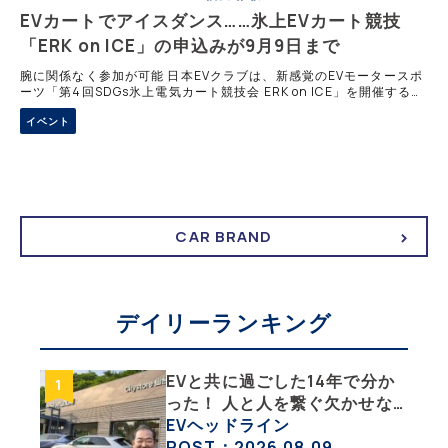
EVカートでアイスダンス……氷上EVカート競技
「ERK on ICE」の申込みが9月9日まで
腕に関係なく参加が可能 日本EVクラブは、新感覚のEVモータースポ
ーツ「第4回SDGs氷上電気カート競技会 ERK on ICE」を開催する。
筆者は第一回からこの「ERK on ICE」にスタッフとして参加してい
イベント
る。「
CAR BRAND
デイリーランキング
EVと共に過ごした14年で分か
った！ 人と人を繋ぐ欠かせな
い相棒、それがEV!!【EV総合
EVヘッドライン
研究所のリアルEVライフ：そ
POST：2026.08.09