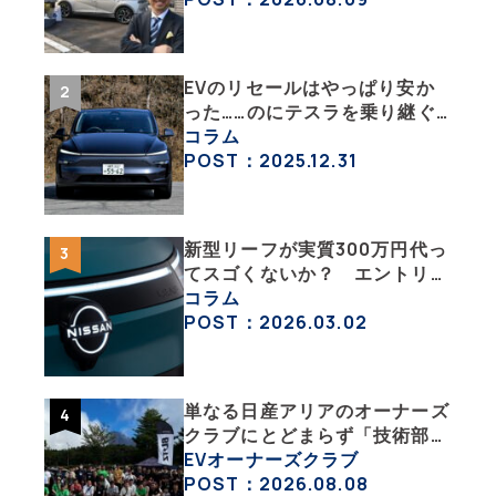
の1 】
EVのリセールはやっぱり安か
った……のにテスラを乗り継ぐ
ってどういうこと？ 【テスラ
コラム
沼にはまった大学教授のEV生
POST：2025.12.31
活・その１】
新型リーフが実質300万円代っ
てスゴくないか？ エントリー
グレード「B5」の中身を詳細
コラム
チェックした
POST：2026.03.02
単なる日産アリアのオーナーズ
クラブにとどまらず「技術部」
「バイク部」「釣り部」など多
EVオーナーズクラブ
彩な趣味人集合体がAOCJ【
POST：2026.08.08