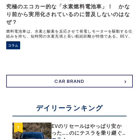
究極のエコカー的な「水素燃料電池車」！ かな
り前から実用化されているのに普及しないのはな
ぜ？
燃料電池車は、水素と酸素を反応させて発電しモーターを駆動する仕
組みを持ち、短時間の水素充填と長い航続距離が特徴である。BEVと
比べて補給時間の短さは大きな利点だが、水素ステーションの数は全
コラム
国で約150箇所にとどまり、利用できる地域は限られる。また水素価
格の上昇により、走行コストはハイブリッド車を上回る水準に達して
いる。
CAR BRAND
デイリーランキング
EVのリセールはやっぱり安か
った……のにテスラを乗り継ぐ