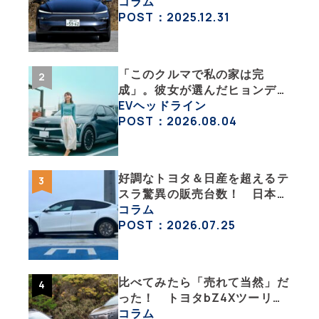
ってどういうこと？ 【テスラ
コラム
沼にはまった大学教授のEV生
POST：2025.12.31
活・その１】
「このクルマで私の家は完
成」。彼女が選んだヒョンデ
「IONIQ 5」の「エネルギーハ
EVヘッドライン
ック」な生活【ななみんEVレ
POST：2026.08.04
ポート その１】
好調なトヨタ＆日産を超えるテ
スラ驚異の販売台数！ 日本の
EV市場はますます拡大
コラム
POST：2026.07.25
比べてみたら「売れて当然」だ
った！ トヨタbZ4Xツーリン
グ＆スバル・トレイルシーカー
コラム