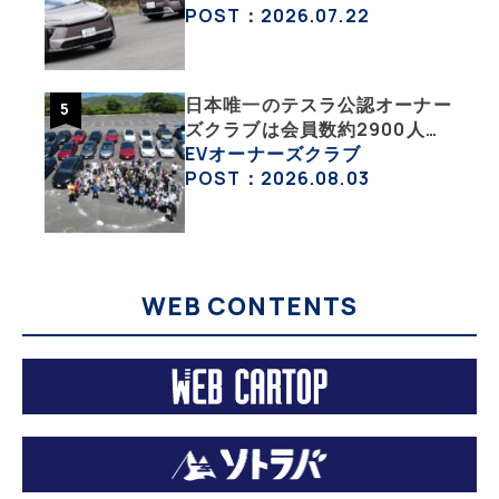
が販売絶好調なワケ
POST：2026.07.22
日本唯一のテスラ公認オーナー
ズクラブは会員数約2900人の
一般社団法人〈テスラオーナー
EVオーナーズクラブ
ズクラブジャパン（TOCJ）〉
POST：2026.08.03
WEB CONTENTS