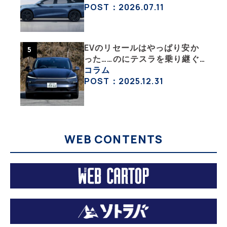
日本市場を揺るがす
POST：2026.07.11
EVのリセールはやっぱり安か
った……のにテスラを乗り継ぐ
ってどういうこと？ 【テスラ
コラム
沼にはまった大学教授のEV生
POST：2025.12.31
活・その１】
WEB CONTENTS