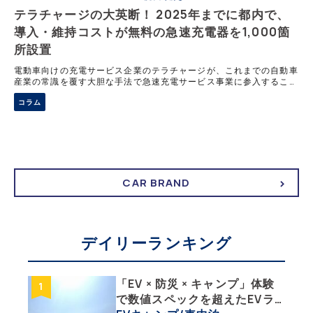
テラチャージの大英断！ 2025年までに都内で、
導入・維持コストが無料の急速充電器を1,000箇
所設置
電動車向けの充電サービス企業のテラチャージが、これまでの自動車
産業の常識を覆す大胆な手法で急速充電サービス事業に参入すること
が明らかになった。 導入コストと維持コストは無料。 まずは都内で
コラム
1000カ所設置へ。その詳細とは
CAR BRAND
デイリーランキング
「EV × 防災 × キャンプ」体験
で数値スペックを超えたEVラ