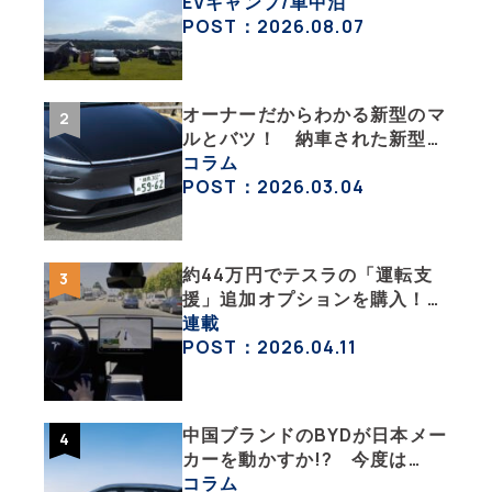
イフの豊かさを実感【 EV
EVキャンプ/車中泊
SUMMER CAMP 2026 】
POST：2026.08.07
オーナーだからわかる新型のマ
ルとバツ！ 納車された新型を
旧型モデルＹと細部まで比べて
コラム
みた【テスラ沼にはまった大学
POST：2026.03.04
教授のEV生活・その６】
約44万円でテスラの「運転支
援」追加オプションを購入！
果たして価格以上の効果はあっ
連載
たのか？【テスラ沼にはまった
POST：2026.04.11
大学教授のEV生活・その10】
中国ブランドのBYDが日本メー
カーを動かすか!? 今度は
PHEVのステーションワゴンで
コラム