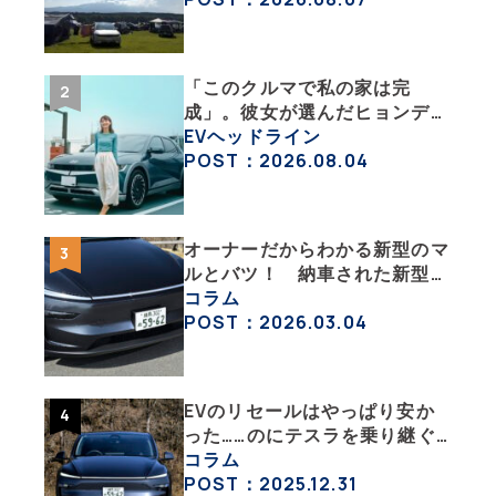
「このクルマで私の家は完
成」。彼女が選んだヒョンデ
「IONIQ 5」の「エネルギーハ
EVヘッドライン
ック」な生活【ななみんEVレ
POST：2026.08.04
ポート その１】
オーナーだからわかる新型のマ
ルとバツ！ 納車された新型を
旧型モデルＹと細部まで比べて
コラム
みた【テスラ沼にはまった大学
POST：2026.03.04
教授のEV生活・その６】
EVのリセールはやっぱり安か
った……のにテスラを乗り継ぐ
ってどういうこと？ 【テスラ
コラム
沼にはまった大学教授のEV生
POST：2025.12.31