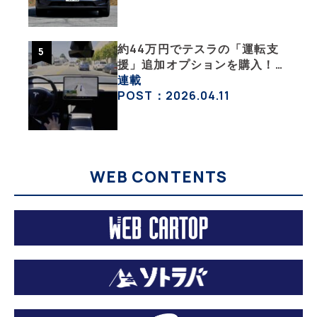
活・その１】
約44万円でテスラの「運転支
援」追加オプションを購入！
果たして価格以上の効果はあっ
連載
たのか？【テスラ沼にはまった
POST：2026.04.11
大学教授のEV生活・その10】
WEB CONTENTS