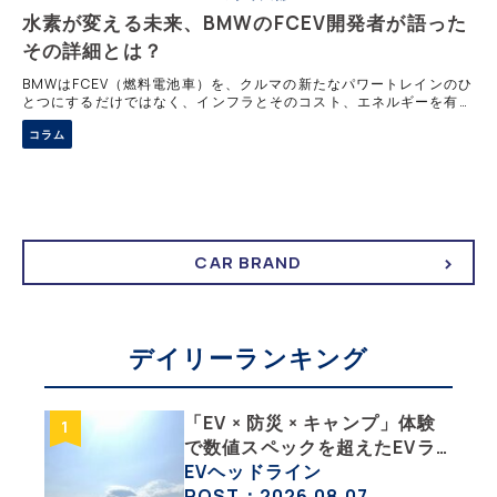
水素が変える未来、BMWのFCEV開発者が語った
その詳細とは？
BMWはFCEV（燃料電池車）を、クルマの新たなパワートレインのひ
とつにするだけではなく、インフラとそのコスト、エネルギーを有効
活用する手段としても考えていた。 FCEVは究極のエコカーと主張
コラム
FCEVは、水素と空気中の
CAR BRAND
デイリーランキング
「EV × 防災 × キャンプ」体験
で数値スペックを超えたEVラ
イフの豊かさを実感【 EV
EVヘッドライン
SUMMER CAMP 2026 】
POST：2026.08.07