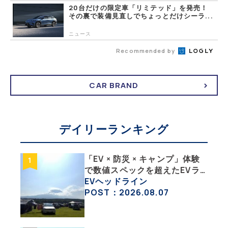
20台だけの限定車「リミテッド」を発売！
その裏で装備見直しでちょっとだけシーラ...
ニュース
Recommended by
CAR BRAND
デイリーランキング
「EV × 防災 × キャンプ」体験
で数値スペックを超えたEVラ
イフの豊かさを実感【 EV
EVヘッドライン
SUMMER CAMP 2026 】
POST：2026.08.07