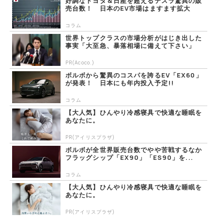
好調なトヨタ＆日産を超えるテスラ驚異の販
売台数！ 日本のEV市場はますます拡大
コラム
世界トップクラスの市場分析がはじき出した
事実「大至急、暴落相場に備えて下さい」
PR(Acoco.)
ボルボから驚異のコスパを誇るEV「EX60」
が発表！ 日本にも年内投入予定!!
コラム
【大人気】ひんやり冷感寝具で快適な睡眠を
あなたに。
PR(アイリスプラザ)
ボルボが全世界販売台数でやや苦戦するなか
フラッグシップ「EX90」「ES90」を...
コラム
【大人気】ひんやり冷感寝具で快適な睡眠を
あなたに。
PR(アイリスプラザ)