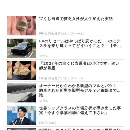
宝くじ当選で貧乏女性が人生変えた実話
PR(合同会社デジタルファーム )
EVのリセールはやっぱり安かった……のにテ
スラを乗り継ぐってどういうこと？ 【テ...
コラム
「2027年の宝くじ当選者は〇〇です」占い
師が暴露
PR(合同会社デジタルファーム )
オーナーだからわかる新型のマルとバツ！
納車された新型を旧型モデルＹと細部まで
比...
コラム
世界トップクラスの市場分析が導き出した事
実「今すぐ暴落相場に備えて下さい」
PR(Acoco.)