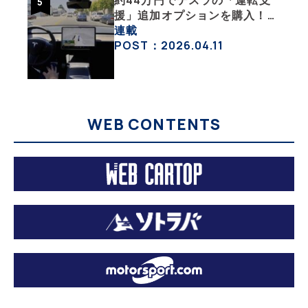
援」追加オプションを購入！
果たして価格以上の効果はあっ
連載
たのか？【テスラ沼にはまった
POST：2026.04.11
大学教授のEV生活・その10】
WEB CONTENTS