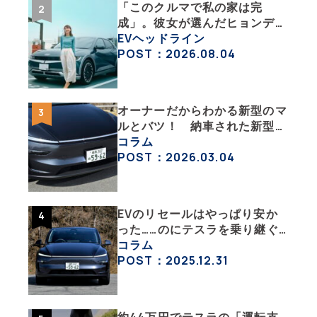
「このクルマで私の家は完
成」。彼女が選んだヒョンデ
「IONIQ 5」の「エネルギーハ
EVヘッドライン
ック」な生活【ななみんEVレ
POST：2026.08.04
ポート その１】
オーナーだからわかる新型のマ
ルとバツ！ 納車された新型を
旧型モデルＹと細部まで比べて
コラム
みた【テスラ沼にはまった大学
POST：2026.03.04
教授のEV生活・その６】
EVのリセールはやっぱり安か
った……のにテスラを乗り継ぐ
ってどういうこと？ 【テスラ
コラム
沼にはまった大学教授のEV生
POST：2025.12.31
活・その１】
約44万円でテスラの「運転支