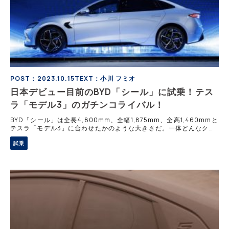
POST：2023.10.15
TEXT：小川 フミオ
日本デビュー目前のBYD「シール」に試乗！テス
ラ「モデル3」のガチンコライバル！
BYD「シール」は全長4,800mm、全幅1,875mm、全高1,460mmと
テスラ「モデル3」に合わせたかのような大きさだ。一体どんなクル
マに仕上がっているのだろうか。 メディア向けの試乗会に参加した
試乗
小川フミオ氏のレポ