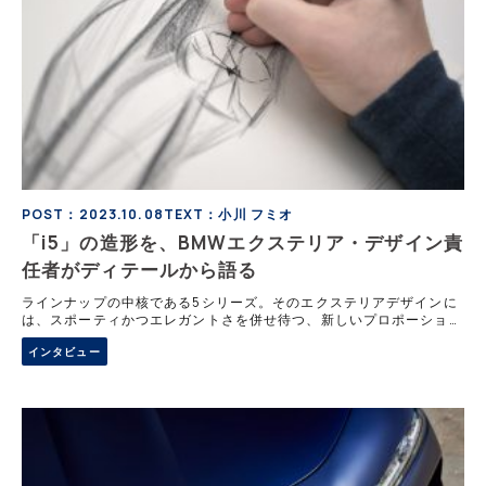
POST：2023.10.08
TEXT：小川 フミオ
「i5」の造形を、BMWエクステリア・デザイン責
任者がディテールから語る
ラインナップの中核である5シリーズ。そのエクステリアデザインに
は、スポーティかつエレガントさを併せ待つ、新しいプロポーション
が見られる。小川フミオは、そのディテールを、インタビューをとお
インタビュー
して訊き出す。 スポ