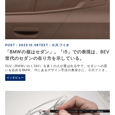
POST：2023.10.08
TEXT：小川 フミオ
「BMWの核はセダン」。「i5」での表現は、BEV
世代のセダンの在り方を示している。
SUV（BMWいわくSAV）を多くの人が選ばれる中で、セダンへの思
いを込めるBMW。 i5にあるデザイン手法の奥深さに、小川フミオは
セダンの可能性を知るのだった。 前回：「i5」の造形を、BMWエク
インタビュー
ステリア・デザイン責任