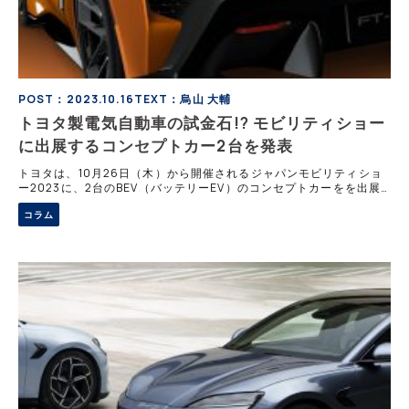
POST：2023.10.16
TEXT：烏山 大輔
トヨタ製電気自動車の試金石!? モビリティショー
に出展するコンセプトカー2台を発表
トヨタは、10月26日（木）から開催されるジャパンモビリティショ
ー2023に、2台のBEV（バッテリーEV）のコンセプトカーをを出展
すると発表した。 これこそ電動化の真骨頂 トヨタは10月16日、JMS
コラム
に出展する2台のB