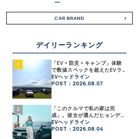
CAR BRAND
デイリーランキング
「EV × 防災 × キャンプ」体験
で数値スペックを超えたEVラ
イフの豊かさを実感【 EV
EVヘッドライン
SUMMER CAMP 2026 】
POST：2026.08.07
「このクルマで私の家は完
成」。彼女が選んだヒョンデ
「IONIQ 5」の「エネルギーハ
EVヘッドライン
ック」な生活【ななみんEVレ
POST：2026.08.04
ポート その１】