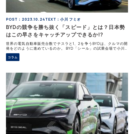
POST：2023.10.24
TEXT：小川 フミオ
BYDの競争を勝ち抜く「スピード」とは？日本勢
はこの早さをキャッチアップできるか!?
世界の電気自動車販売台数でテスラと1、2を争うBYDは、クルマの開
発をどのように進めているのか。 BYD「シール」の試乗会場で小川
フミオ氏が、BYDジャパンの劉社長に迫る。 大量生産、長期間販売
コラム
は時代遅れ BYDが202