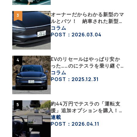
オーナーだからわかる新型のマ
ルとバツ！ 納車された新型を
旧型モデルＹと細部まで比べて
コラム
みた【テスラ沼にはまった大学
POST：2026.03.04
教授のEV生活・その６】
EVのリセールはやっぱり安か
った……のにテスラを乗り継ぐ
ってどういうこと？ 【テスラ
コラム
沼にはまった大学教授のEV生
POST：2025.12.31
活・その１】
約44万円でテスラの「運転支
援」追加オプションを購入！
果たして価格以上の効果はあっ
連載
たのか？【テスラ沼にはまった
POST：2026.04.11
大学教授のEV生活・その10】