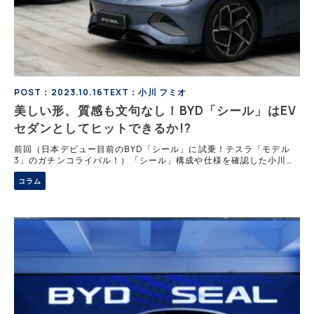
POST：2023.10.16
TEXT：小川 フミオ
美しい形、質感も文句なし！BYD「シール」はEV
セダンとしてヒットできるか!?
前回（日本デビュー目前のBYD「シール」に試乗！テスラ「モデル
3」のガチンコライバル！）「シール」構成や仕様を確認した小川フ
ミオ氏は、同車の内外装デザインに注目する。どんな印象を持ったの
コラム
だろうか。 美しいプロポーションを