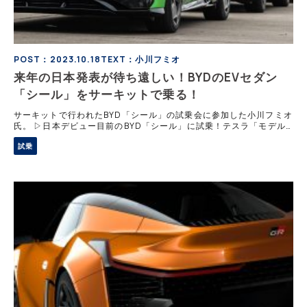
POST：2023.10.18
TEXT：小川フミオ
来年の日本発表が待ち遠しい！BYDのEVセダン
「シール」をサーキットで乗る！
サーキットで行われたBYD「シール」の試乗会に参加した小川フミオ
氏。 ▷日本デビュー目前のBYD「シール」に試乗！テスラ「モデル
3」のガチンコライバル ▷美しい形、質感も文句なし！BYD「シー
試乗
ル」はEVセダンとしてヒット