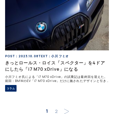
POST：2023.10.08
TEXT：小川 フミオ
きっとロールス・ロイス「スペクター」を4ドア
にしたら「i7 M70 xDrive」になる
小川フミオ氏による「i7 M70 xDrive」の試乗記は最終回を迎えた。
前回：BMWのEV「i7 M70 xDrive」だけに施されたデザインと引き
継がれた伝統 今夏、ロールス・ロイス初の電気自動車である「スペ
コラム
クター
1
2