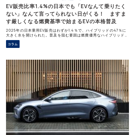
EV販売比率1.4%の日本でも「EVなんて乗りたく
ない」なんて言ってられない日がくる！ ますま
す厳しくなる燃費基準で始まるEVの本格普及
2025年の日本乗用EV販売はわずか1.4％で、ハイブリッドの47％に
大きく水を開けられた。普及を阻む要因は燃費優秀なハイブリッドの
満足度、集合住宅40％の充電難、車種不足である。しかし2030年度
コラム
燃費基準25.4km/L達成にはEV拡大が不可欠だ。