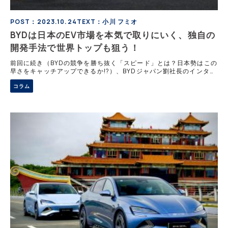
POST：2023.10.24
TEXT：小川 フミオ
BYDは日本のEV市場を本気で取りにいく、独自の
開発手法で世界トップも狙う！
前回に続き（BYDの競争を勝ち抜く「スピード」とは？日本勢はこの
早さをキャッチアップできるか!?）、BYDジャパン劉社長のインタビ
ューをお届けする。SUVの「ATTO3」、コンパクトな「ドルフィ
コラム
ン」、セダンの「シール」と