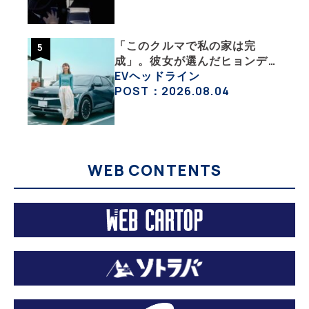
大学教授のEV生活・その10】
「このクルマで私の家は完
成」。彼女が選んだヒョンデ
「IONIQ 5」の「エネルギーハ
EVヘッドライン
ック」な生活【ななみんEVレ
POST：2026.08.04
ポート その１】
WEB CONTENTS