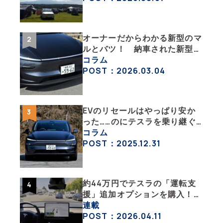
オーナーだからわかる新型のマ
ルとバツ！ 納車された新型を
旧型モデルＹと細部まで比べて
コラム
みた【テスラ沼にはまった大学
POST：2026.03.04
教授のEV生活・その６】
EVのリセールはやっぱり安か
った……のにテスラを乗り継ぐ
ってどういうこと？ 【テスラ
コラム
沼にはまった大学教授のEV生
POST：2025.12.31
活・その１】
約44万円でテスラの「運転支
援」追加オプションを購入！
果たして価格以上の効果はあっ
連載
たのか？【テスラ沼にはまった
POST：2026.04.11