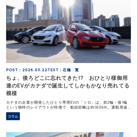
POST：2026.03.22
TEXT：石橋 寛
ちょ、後ろどこに忘れてきた!? おひとり様御用
達のEVがカナダで誕生してしかもかなり売れてる
模様
カナダの企業が開発したひとり専用EVの「ソロ」は、前2輪・後1輪
という独特のレイアウトが特徴で、航続距離は約160km。通勤用途
に特化した設計ながら、高速走行もこなす性能を備える。見た目のイ
コラム
ンパクトだけでなく、合理性でも注目されている。