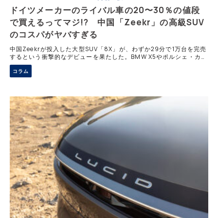
ドイツメーカーのライバル車の20〜30％の値段
で買えるってマジ!? 中国「Zeekr」の高級SUV
のコスパがヤバすぎる
中国Zeekrが投入した大型SUV「8X」が、わずか29分で1万台を完売
するという衝撃的なデビューを果たした。BMW X5やポルシェ・カイ
エンといったドイツ勢を明確にターゲットとし、圧倒的な動力性能と
コラム
装備、そして価格競争力で真っ向勝負を挑んでいる。