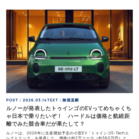
POST：2026.03.14
TEXT：御堀直嗣
ルノーが発表したトゥインゴのEVってめちゃくち
ゃ日本で乗りたいぞ！ ハードルは価格と航続距
離でみた競合車だが果たして？
ルノーは、2026年に生産開始予定の小型EV「トゥインゴE-Techエ
レクトリック」を発表した。価格は約2万ユーロ（約360万円）とさ