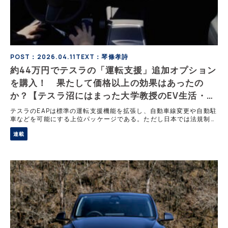
POST：2026.04.11
TEXT：琴條孝詩
約44万円でテスラの「運転支援」追加オプション
を購入！ 果たして価格以上の効果はあったの
か？【テスラ沼にはまった大学教授のEV生活・そ
の10】
テスラのEAPは標準の運転支援機能を拡張し、自動車線変更や自動駐
車などを可能にする上位パッケージである。ただし日本では法規制の
影響によりサモンなど一部機能が大きく制限され、日常的に活用でき
連載
るのは主にオートパーキングとオートレーンチェンジに限られる。そ
れでも高速走行や駐車時の負担軽減効果は高い。