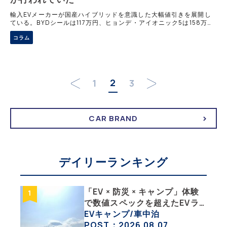
輸入EVメーカーが国産ハイブリッドを意識した大幅値引きを展開し
ている。BYDシールは117万円、ヒョンデ・アイオニック5は158万円
引きで実質価格がヤリスクロスやプリウスを下まわる。テスラ・モデ
コラム
ル3も60万円引き＋補助金で同等の競争力を発揮する。
2
1
3
CAR BRAND
デイリーランキング
「EV × 防災 × キャンプ」体験
で数値スペックを超えたEVラ
イフの豊かさを実感【 EV
EVキャンプ/車中泊
SUMMER CAMP 2026 】
POST：2026.08.07