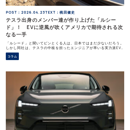
POST：2026.04.23
TEXT：桃田健史
テスラ出身のメンバー達が作り上げた「ルシー
ド」！ EVに逆風が吹くアメリカで期待される次
なる一手
「ルシード」と聞いてピンとくる人は、日本ではまだ少ないだろう。
しかし同社は、テスラの中核を担ったエンジニアが率いる実力派EV
メーカーだ。高性能モデルで存在感を示してきたものの、いまアメリ
コラム
カ市場ではEV逆風が強まっている。知られざるルシードの成り立ち
と現在地とは。