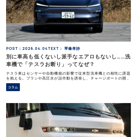
POST：2026.04.04
TEXT： 琴條孝詩
別に車高も低くないし派手なエアロもないし……洗
車機で「テスラお断り」ってなぜ？
テスラ車はセンサーや自動機能の影響で従来型洗車機との相性に課題
を抱える。ブラシや高圧水が誤作動を誘発し、チャージポートの開閉
やワイパー作動による損傷リスクがあるため、店舗側も利用を制限す
コラム
るケースが増えている。対策として洗車モードが用意されるが、設定
忘れや保証対象外の問題もあり完全な解決には至っていない。