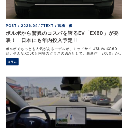
POST：2026.04.17
TEXT：高橋 優
ボルボから驚異のコスパを誇るEV「EX60」が発
表！ 日本にも年内投入予定!!
ボルボでもっとも人気があるモデルが、ミッドサイズSUVのXC60
だ。そんなXC60と同等のクラスのBEVとして、最新作「EX60」が
登場した。このモデルの特徴はなんといっても、最大航続距離が800
コラム
キロを超える点にある。今ある情報から、EX60の実力をジャッジす
る。