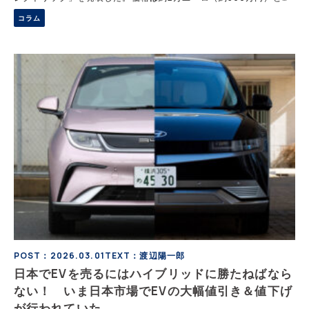
れ、欧州メーカーが本格的に投入する手の届くEVとして注目されて
コラム
いる。中国EVの価格攻勢を背景に、欧州がようやく大衆EV市場に踏
み出した格好だ。
POST：2026.03.01
TEXT：渡辺陽一郎
日本でEVを売るにはハイブリッドに勝たねばなら
ない！ いま日本市場でEVの大幅値引き＆値下げ
が行われていた