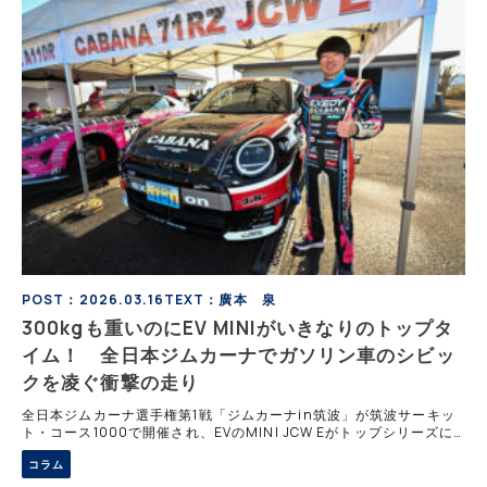
POST：2026.03.16
TEXT：廣本 泉
300kgも重いのにEV MINIがいきなりのトップタ
イム！ 全日本ジムカーナでガソリン車のシビッ
クを凌ぐ衝撃の走り
全日本ジムカーナ選手権第1戦「ジムカーナin筑波」が筑波サーキッ
ト・コース1000で開催され、EVのMINI JCW Eがトップシリーズに
初参戦し、ドライバーの野島俊哉選手が第1ヒートで唯一の1分20秒台
コラム
を記録。最終的にはホンダ・シビックに僅差で敗れたものの、デビュ
ー戦で2位表彰台を獲得した。