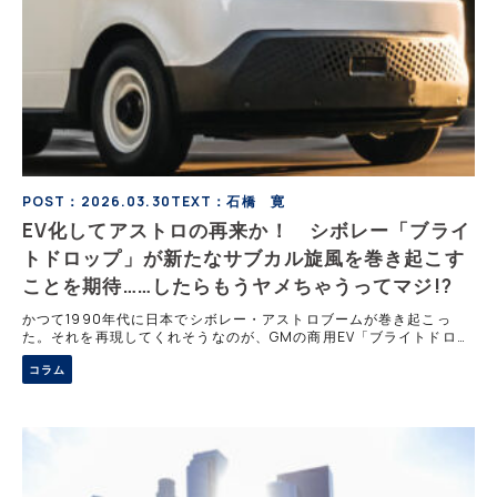
POST：2026.03.30
TEXT：石橋 寛
EV化してアストロの再来か！ シボレー「ブライ
トドロップ」が新たなサブカル旋風を巻き起こす
ことを期待……したらもうヤメちゃうってマジ!?
かつて1990年代に日本でシボレー・アストロブームが巻き起こっ
た。それを再現してくれそうなのが、GMの商用EV「ブライトドロッ
プ」だ。しかし、期待も虚しく、需要の伸び悩みから生産終了が決
コラム
定。アストロブームの再来は夢と終わってしまった。