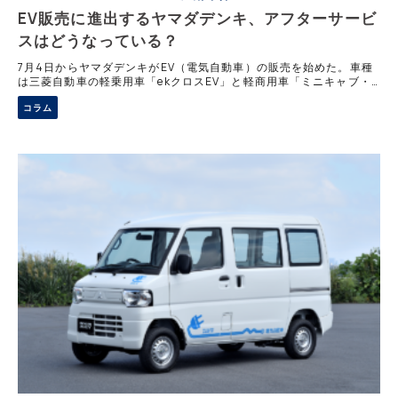
EV販売に進出するヤマダデンキ、アフターサービ
スはどうなっている？
7月4日からヤマダデンキがEV（電気自動車）の販売を始めた。車種
は三菱自動車の軽乗用車「ekクロスEV」と軽商用車「ミニキャブ・
ミーブ」で、法人向けリース販売の形態をとる。当初は神奈川県と埼
コラム
玉県の5店舗のみだが、将来的に