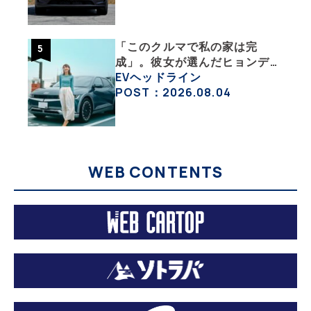
活・その１】
「このクルマで私の家は完
成」。彼女が選んだヒョンデ
「IONIQ 5」の「エネルギーハ
EVヘッドライン
ック」な生活【ななみんEVレ
POST：2026.08.04
ポート その１】
WEB CONTENTS