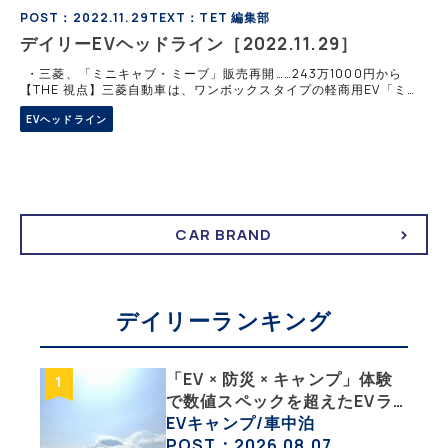
POST：2022.11.29
TEXT：TET 編集部
デイリーEVヘッドライン［2022.11.29］
・三菱、「ミニキャブ・ミーブ」販売再開……243万1000円から
【THE 視点】三菱自動車は、ワンボックスタイプの軽商用EV「ミニ
キャブ・ミーブ」の一般販売を11月24日より再開した。 「ミニキ
EVヘッドライン
ャブ・ミ
CAR BRAND
デイリーランキング
「EV × 防災 × キャンプ」体験
で数値スペックを超えたEVラ
イフの豊かさを実感【 EV
EVキャンプ/車中泊
SUMMER CAMP 2026 】
POST：2026.08.07