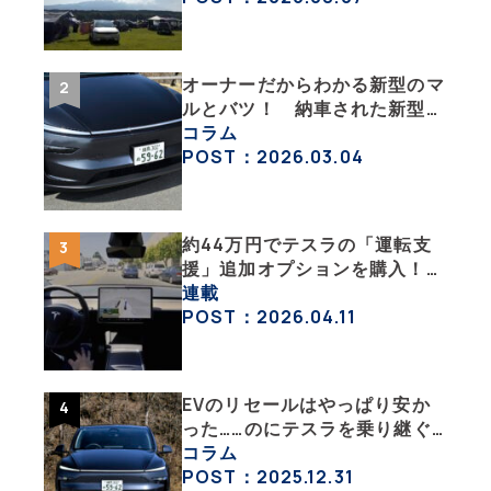
オーナーだからわかる新型のマ
ルとバツ！ 納車された新型を
旧型モデルＹと細部まで比べて
コラム
みた【テスラ沼にはまった大学
POST：2026.03.04
教授のEV生活・その６】
約44万円でテスラの「運転支
援」追加オプションを購入！
果たして価格以上の効果はあっ
連載
たのか？【テスラ沼にはまった
POST：2026.04.11
大学教授のEV生活・その10】
EVのリセールはやっぱり安か
った……のにテスラを乗り継ぐ
ってどういうこと？ 【テスラ
コラム
沼にはまった大学教授のEV生
POST：2025.12.31