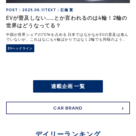
POST：2025.06.11
TEXT：石橋 寛
EVが普及しない……とか言われるのは4輪！2輪の
世界はどうなってる？
中国が世界シェアの70%を占める 日本ではなかなかEVの普及は進ん
でいないが、これはなにも4輪ばかりではなく2輪でも同様のよう
だ。 これだけEVのニュースが溢れかえっているのに、一般家庭への
EVヘッドライン
普及となるとさほ
連載企画 一覧
CAR BRAND
デイリーランキング