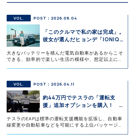
VOL.
POST：2026.08.04
「このクルマで私の家は完成」。
彼女が選んだヒョンデ「IONIQ
5」の「エネルギーハック」な生
大きなバッテリーを積んだ電気自動車があるからこそ
活【ななみんEVレポート その
できる、効率的で楽しい生活の模様や、想定以上に大
１】
変だったこと、ハプニングなどをお伝えします。実際
にわたしが「スマートハウス（太陽光発電で電気をつ
くり、蓄電池や電気自動車にため、HEMSを使って家
庭内の電力を最適に使う住宅）」に住み、電気自動車
VOL.
POST：2026.04.11
に乗り、日々データを取っているからこそ見える景色
や、リアルな本音を共有します。
約44万円でテスラの「運転支
援」追加オプションを購入！ 果
たして価格以上の効果はあったの
テスラのEAPは標準の運転支援機能を拡張し、自動車
か？【テスラ沼にはまった大学教
線変更や自動駐車などを可能にする上位パッケージで
授のEV生活・その10】
ある。ただし日本では法規制の影響によりサモンなど