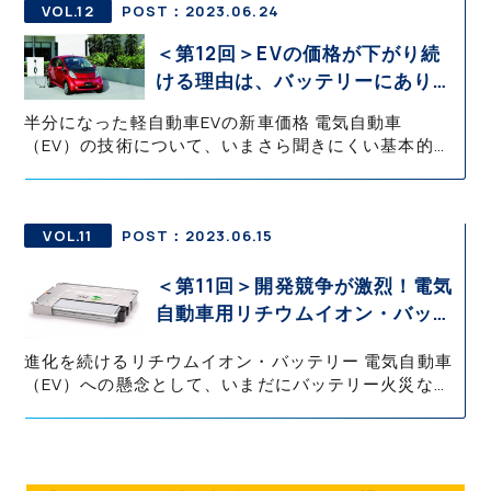
VOL.12
POST：2023.06.24
＜第12回＞EVの価格が下がり続
ける理由は、バッテリーにあり！
| 知って役立つEV知識・基礎の基
半分になった軽自動車EVの新車価格 電気自動車
礎 御堀 直嗣
（EV）の技術について、いまさら聞きにくい基本的な
ことから詳しく丁寧に説明していく本コラム。 今回は
高いと言われるEVの新車価格について、その理由を解
説する。 電気自動車（E
VOL.11
POST：2023.06.15
＜第11回＞開発競争が激烈！電気
自動車用リチウムイオン・バッテ
リー | 知って役立つEV知識・基
進化を続けるリチウムイオン・バッテリー 電気自動車
礎の基礎 御堀 直嗣
（EV）への懸念として、いまだにバッテリー火災など
の不安を訴える声がある。一方で、ガソリンエンジン
車も、故障や事故などで燃えるということは起きてお
り、いずれにしても危険性