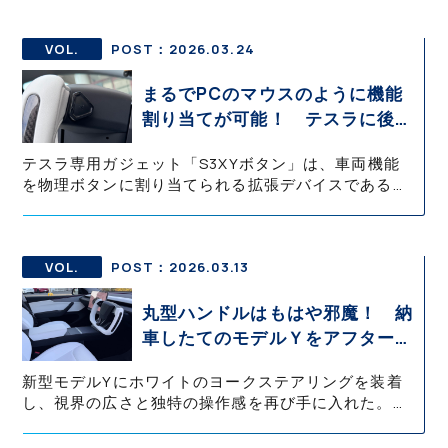
一部機能が大きく制限され、日常的に活用できるのは
主にオートパーキングとオートレーンチェンジに限ら
れる。それでも高速走行や駐車時の負担軽減効果は高
VOL.
POST：2026.03.24
い。
まるでPCのマウスのように機能
割り当てが可能！ テスラに後付
けする通称「セクシーボタン」が
テスラ専用ガジェット「S3XYボタン」は、車両機能
便利すぎた
を物理ボタンに割り当てられる拡張デバイスである。
OBD接続のコマンダーとアプリ連携により、ウインカ
ーやライト、オートパイロットなど多彩な操作を直感
的に呼び出せる。走行制御には介入しない設計で安全
性にも配慮されている。
VOL.
POST：2026.03.13
丸型ハンドルはもはや邪魔！ 納
車したてのモデルＹをアフターパ
ーツのヨークタイプに変えたら快
新型モデルYにホワイトのヨークステアリングを装着
適すぎた【テスラ沼にはまった大
し、視界の広さと独特の操作感を再び手に入れた。ヨ
学教授のEV生活・その７】
ーク形状は航空機の操縦桿に由来するデザインで、ス
テアリング上部がないため前方視界が広がるのが特徴