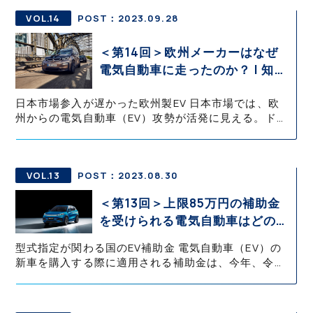
販売も開始し
VOL.14
POST：2023.09.28
＜第14回＞欧州メーカーはなぜ
電気自動車に走ったのか？ | 知っ
て役立つEV知識・基礎の基礎 御
日本市場参入が遅かった欧州製EV 日本市場では、欧
堀 直嗣
州からの電気自動車（EV）攻勢が活発に見える。ドイ
ツの「BMW i3」が発売されたのは2013年秋で、日本
市場へは2014年春に導入された。 日本の自動車メー
カーがEVを
VOL.13
POST：2023.08.30
＜第13回＞上限85万円の補助金
を受けられる電気自動車はどのモ
デル？ | 知って役立つEV知識・
型式指定が関わる国のEV補助金 電気自動車（EV）の
基礎の基礎 御堀 直嗣
新車を購入する際に適用される補助金は、今年、令和
5年度4月1日以降の支給金額が確定している。一般社
団法人次世代自動車振興センターによって、車種ごと
の補助金額が公開されて