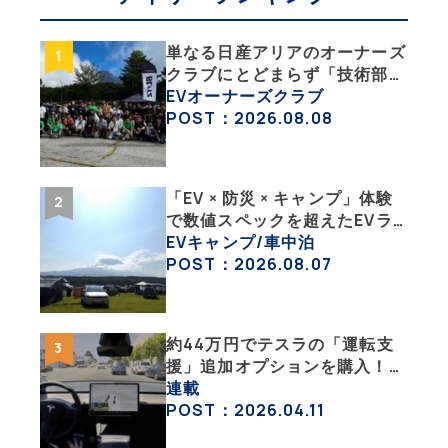
単なる日産アリアのオーナーズ
クラブにとどまらず「技術部」
「バイク部」「釣り部」など多
EVオーナーズクラブ
彩な趣味人集合体がAOCJ【
POST：2026.08.08
NISSAN ARIYA Owner’s
CLUB JAPAN 】
「EV × 防災 × キャンプ」体験
で数値スペックを超えたEVラ
イフの豊かさを実感【 EV
EVキャンプ/車中泊
SUMMER CAMP 2026 】
POST：2026.08.07
約44万円でテスラの「運転支
援」追加オプションを購入！
果たして価格以上の効果はあっ
連載
たのか？【テスラ沼にはまった
POST：2026.04.11
大学教授のEV生活・その10】