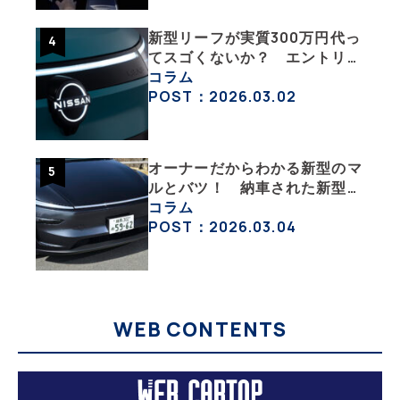
新型リーフが実質300万円代っ
てスゴくないか？ エントリー
グレード「B5」の中身を詳細
コラム
チェックした
POST：2026.03.02
オーナーだからわかる新型のマ
ルとバツ！ 納車された新型を
旧型モデルＹと細部まで比べて
コラム
みた【テスラ沼にはまった大学
POST：2026.03.04
教授のEV生活・その６】
WEB CONTENTS