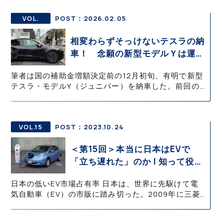
である。AliExpressで購入したパーツを専門ショップ
に持ち込み交換し、作業は約1時間で完了した。
VOL.
POST：2026.02.05
相変わらずそっけないテスラの納
車！ 念願の新型モデルＹは運用
前にやることが沢山!!【テスラ沼
筆者は国の補助金増額決定前の12月初旬、有明で新型
にはまった大学教授のEV生活・
テスラ・モデルY（ジュニパー）を納車した。前回の
その4】
雨天納車で操作に戸惑い、帰路でホイールを傷つけた
経験から、今回は午前納車を選択し、外装確認を入念
に行った。帰宅後すぐにTPE製フロアマットへ交換
し、翌日はコーティング施工後にリム全体を覆うホイ
VOL.15
POST：2023.10.24
ールカバーを装着した。
＜第15回＞本当に日本はEVで
「立ち遅れた」のか | 知って役立
つEV知識・基礎の基礎 御堀 直嗣
日本の低いEV市場占有率 日本は、世界に先駆けて電
気自動車（EV）の市販に踏み切った。2009年に三菱
自動車工業が、軽自動車EVの「i-MiEV」を法人向けに
リース販売しはじめ、翌10年には一般消費者向けへの