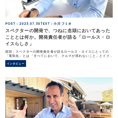
POST：2023.07.30
TEXT：小川 フミオ
スペクターの開発で、つねに念頭においてあった
こととは何か。開発責任者が語る「ロールス・ロ
イスらしさ」
前回：スペクターの開発責任者が語るロールス・ロイスにとっての
「電気化」とは 「すべてにおいて、クルマが揺れないこと」とドク
ター・ミヒア・アヨウビ氏は、BEVのスペクターで意図したロール
インタビュー
ス・ロイスらしさの一端をいう。その実