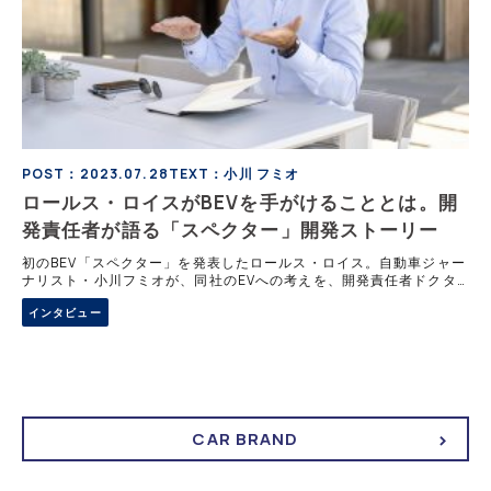
POST：2023.07.28
TEXT：小川 フミオ
ロールス・ロイスがBEVを手がけることとは。開
発責任者が語る「スペクター」開発ストーリー
初のBEV「スペクター」を発表したロールス・ロイス。自動車ジャー
ナリスト・小川フミオが、同社のEVへの考えを、開発責任者ドクタ
ー・ミヒア・アヨウビ氏から訊き出す。 ロールスロイスのフィーリ
インタビュー
ングを、最新のテクノロジーで ロ
CAR BRAND