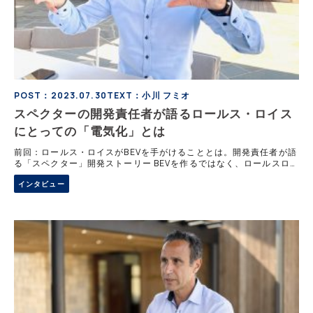
POST：2023.07.30
TEXT：小川 フミオ
スペクターの開発責任者が語るロールス・ロイス
にとっての「電気化」とは
前回：ロールス・ロイスがBEVを手がけることとは。開発責任者が語
る「スペクター」開発ストーリー BEVを作るではなく、ロールスロイ
スを作る意識。スペクターの開発責任者のドクター・ミヒア・アヨウ
インタビュー
ビ氏は語る。この理由を、自動