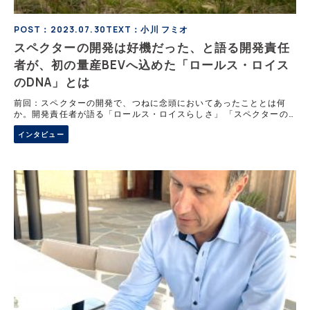
POST：2023.07.30
TEXT：小川 フミオ
スペクターの開発は好機だった、と語る開発責任
者が、初の量産BEVへ込めた「ロールス・ロイス
のDNA」とは
前回：スペクターの開発で、つねに念頭においてあったこととは何
か。開発責任者が語る「ロールス・ロイスらしさ」 「スペクターの
開発は、これまでと正反対のアプローチだった」と振り返るドクタ
インタビュー
ー・ミヒア・アヨウビ氏。それはBEVに