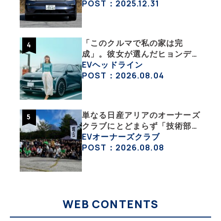
沼にはまった大学教授のEV生
POST：2025.12.31
活・その１】
「このクルマで私の家は完
成」。彼女が選んだヒョンデ
「IONIQ 5」の「エネルギーハ
EVヘッドライン
ック」な生活【ななみんEVレ
POST：2026.08.04
ポート その１】
単なる日産アリアのオーナーズ
クラブにとどまらず「技術部」
「バイク部」「釣り部」など多
EVオーナーズクラブ
彩な趣味人集合体がAOCJ【
POST：2026.08.08
NISSAN ARIYA Owner’s
CLUB JAPAN 】
WEB CONTENTS