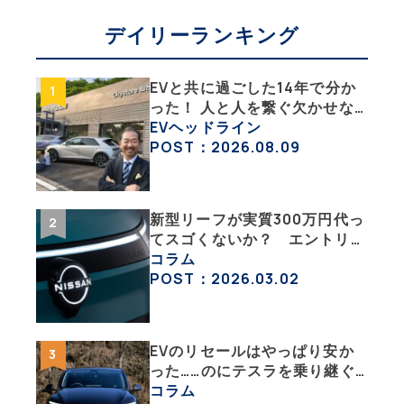
デイリーランキング
EVと共に過ごした14年で分か
った！ 人と人を繋ぐ欠かせな
い相棒、それがEV!!【EV総合
EVヘッドライン
研究所のリアルEVライフ：そ
POST：2026.08.09
の1 】
新型リーフが実質300万円代っ
てスゴくないか？ エントリー
グレード「B5」の中身を詳細
コラム
チェックした
POST：2026.03.02
EVのリセールはやっぱり安か
った……のにテスラを乗り継ぐ
ってどういうこと？ 【テスラ
コラム