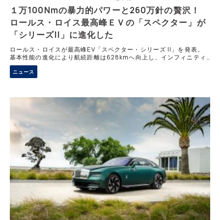
１万100Nmの暴力的パワーと260万針の贅沢！
ロールス・ロイス最高峰ＥＶの「スペクター」が
「シリーズII」に進化した
ロールス・ロイスが最高峰EV「スペクター・シリーズ II」を発表。
基本性能の進化により航続距離は628kmへ向上し、インフィニティ
モードで500kWを放つブラックバッジも登場。最大260万針の糸や7
ニュース
万8000の穴が描くレザーアートなど、惜しみない手間と新素材がオ
ーナーのわがままを叶える究極のビスポーク空間を創り出す。