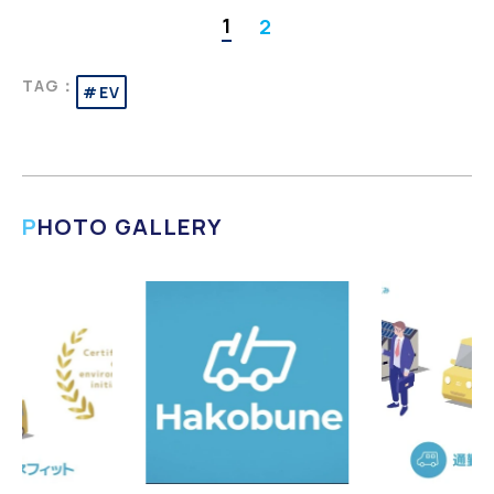
1
2
TAG：
#EV
PHOTO GALLERY