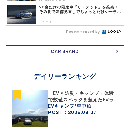
20台だけの限定車「リミテッド」を発売！
その裏で装備見直しでちょっとだけシーラ...
ニュース
Recommended by
CAR BRAND
デイリーランキング
「EV × 防災 × キャンプ」体験
で数値スペックを超えたEVラ
イフの豊かさを実感【 EV
EVキャンプ/車中泊
SUMMER CAMP 2026 】
POST：2026.08.07