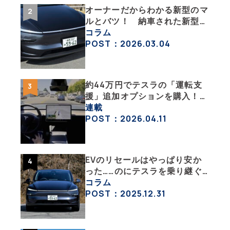
オーナーだからわかる新型のマ
ルとバツ！ 納車された新型を
旧型モデルＹと細部まで比べて
コラム
みた【テスラ沼にはまった大学
POST：2026.03.04
教授のEV生活・その６】
約44万円でテスラの「運転支
援」追加オプションを購入！
果たして価格以上の効果はあっ
連載
たのか？【テスラ沼にはまった
POST：2026.04.11
大学教授のEV生活・その10】
EVのリセールはやっぱり安か
った……のにテスラを乗り継ぐ
ってどういうこと？ 【テスラ
コラム
沼にはまった大学教授のEV生
POST：2025.12.31
活・その１】