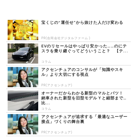
宝くじの“運任せ”から抜けた人だけ変わる
PR(合同会社デジタルファーム )
EVのリセールはやっぱり安かった……のにテ
スラを乗り継ぐってどういうこと？ 【テ...
コラム
アクセンチュアのコンサルが「知識やスキ
ル」より大切にする視点
PR(アクセンチュア)
オーナーだからわかる新型のマルとバツ！
納車された新型を旧型モデルＹと細部まで
比...
コラム
アクセンチュアが追求する「最適なユーザー
接点」づくりの舞台裏
PR(アクセンチュア)