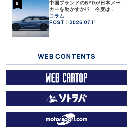
中国ブランドのBYDが日本メー
カーを動かすか!? 今度は
PHEVのステーションワゴンで
コラム
日本市場を揺るがす
POST：2026.07.11
WEB CONTENTS