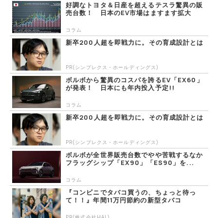
好調なトヨタ＆日産を超えるテスラ驚異の販
売台数！ 日本のEV市場はますます拡大
コラム
新卒200人超を即戦力に。その育成設計とは
PR(シンプレクス・ホールディングス)
ボルボから驚異のコスパを誇るEV「EX60」
が発表！ 日本にも年内投入予定!!
コラム
新卒200人超を即戦力に。その育成設計とは
PR(シンプレクス・ホールディングス)
ボルボが全世界販売台数でやや苦戦するなか
フラッグシップ「EX90」「ES90」を...
コラム
『コンビニでタバコ買うの、ちょっと待っ
て！！』年間11万円節約の新型タバコ
PR(株式会社HAL)