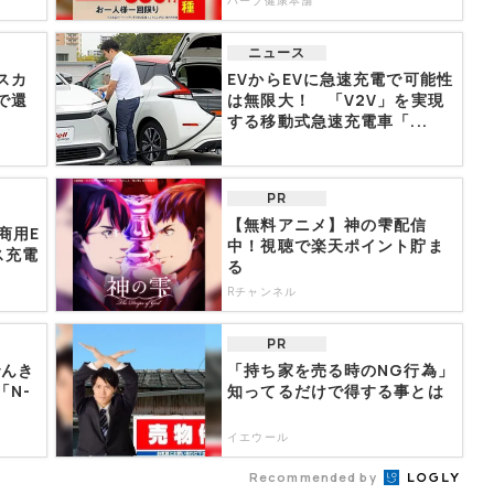
ハーブ健康本舗
ニュース
スカ
EVからEVに急速充電で可能性
で還
は無限大！ 「V2V」を実現
する移動式急速充電車「...
PR
【無料アニメ】神の雫配信
商用E
中！視聴で楽天ポイント貯ま
ス充電
る
.
Rチャンネル
PR
でんき
「持ち家を売る時のNG行為」
N-
知ってるだけで得する事とは
イエウール
Recommended by