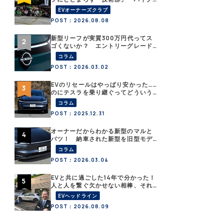
部」「釣り部」など多彩な趣味人集
EVオーナーズクラブ
合体がAOCJ【 NISSAN ARIYA
POST：2026.08.08
Owner’s CLUB JAPAN 】
新型リーフが実質300万円代ってス
ゴくないか？ エントリーグレード
「B5」の中身を詳細チェックした
コラム
POST：2026.03.02
EVのリセールはやっぱり安かった……
のにテスラを乗り継ぐってどういう
こと？ 【テスラ沼にはまった大学
コラム
教授のEV生活・その１】
POST：2025.12.31
オーナーだからわかる新型のマルと
バツ！ 納車された新型を旧型モデ
ルＹと細部まで比べてみた【テスラ
コラム
沼にはまった大学教授のEV生活・そ
POST：2026.03.04
の６】
EVと共に過ごした14年で分かった！
人と人を繋ぐ欠かせない相棒、それ
がEV!!【EV総合研究所のリアルEVラ
EVヘッドライン
イフ：その1 】
POST：2026.08.09