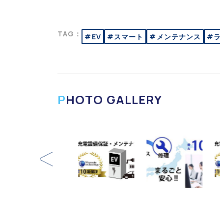
TAG：
#EV
#スマート
#メンテナンス
#
PHOTO GALLERY