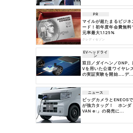
PR
マイルが超たまるビジネ
ード！初年度年会費無料
元率最大1.125%
クレディセゾン
EVヘッドライ
ン
双日／ダイヘン／DNP、
Vを用いた公道ワイヤレ
の実証実験を開始……デ..
ニュース
ビッグカメラとENEOS
が強力タッグ！ ホンダ「
VAN e:」の発売に...