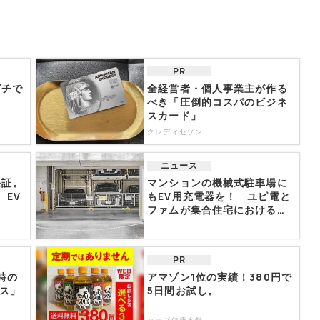
PR
ガチで
全経営者・個人事業主が作る
べき「圧倒的コスパのビジネ
スカード」
クレディセゾン
ニュース
保証。
マンションの機械式駐車場に
、EV
もEV用充電器を！ ユピ電と
ファムが集合住宅における
充...
PR
時の
アマゾン1位の実績！380円で
ビス」
5日間お試し。