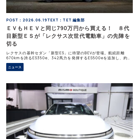
POST：2026.06.19
TEXT：TET 編集部
ＥＶもＨＥＶと同じ790万円から買える！ ８代
目新型ＥＳが「レクサス次世代電動車」の先陣を
切る
レクサスの基幹セダン「新型ES」に待望のBEVが登場。航続距離
670kmを誇るES350e、342馬力を発揮するES500eを追加し、約
28分の急速充電に対応。世界初ヒドゥンスイッチや光る竹の加飾、
ニュース
オットマンを備える極上空間など、次世代EVセダンの極致へと進化
したモデルの魅力と価格、詳細スペックを解説する。