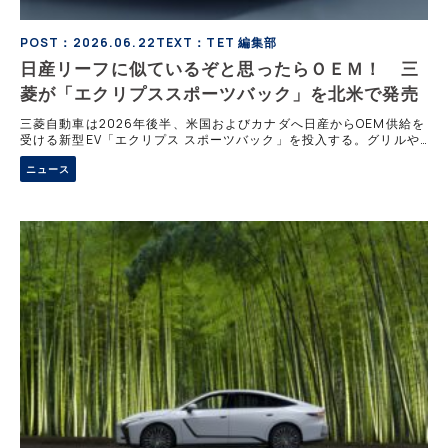
POST：2026.06.22
TEXT：TET 編集部
日産リーフに似ているぞと思ったらＯＥＭ！ 三
菱が「エクリプススポーツバック」を北米で発売
三菱自動車は2026年後半、米国およびカナダへ日産からOEM供給を
受ける新型EV「エクリプス スポーツバック」を投入する。グリルや
前後ランプなどに独自の意匠を施し、三菱らしい力強い個性を表現。
ニュース
強固なアライアンスが生んだ次世代電動サブコンパクトSUVの魅力
と、ラインアップ拡充に向けた今後の展開を解説する。