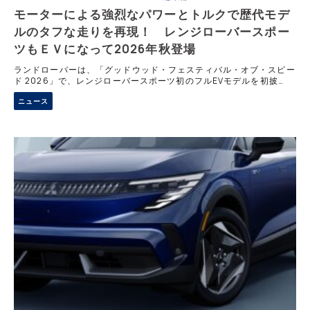
モーターによる強烈なパワーとトルクで歴代モデ
ルのタフな走りを再現！ レンジローバースポー
ツもＥＶになって2026年秋登場
ランドローバーは、「グッドウッド・フェスティバル・オブ・スピー
ド 2026」で、レンジローバースポーツ初のフルEVモデルを初披
露。同車は、999段の急階段やダムの激流など、過酷なチャレンジを
ニュース
制してきた従来モデルの強靭な魂を受け継ぎ、最先端技術によるダイ
ナミックな走りを実現する。