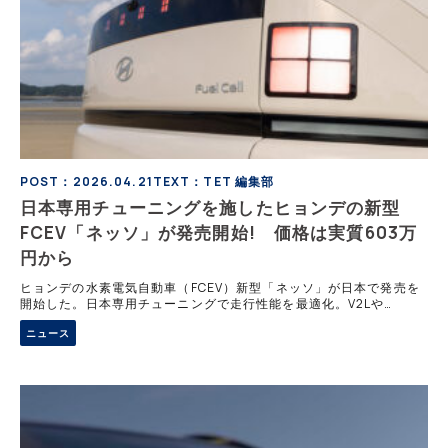
POST：2026.04.21
TEXT：TET 編集部
日本専用チューニングを施したヒョンデの新型
FCEV「ネッソ」が発売開始! 価格は実質603万
円から
ヒョンデの水素電気自動車（FCEV）新型「ネッソ」が日本で発売を
開始した。日本専用チューニングで走行性能を最適化。V2Lや
CHAdeMO対応など社会インフラとしての価値も備え、満充填5分で
ニュース
1000㎞超のロングレンジ性能。補助金適用で実質約603万円から。
30年に及ぶ水素開発実績と手厚いサポート体制も詳報する。