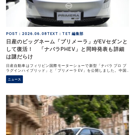
POST：2026.06.08
TEXT：TET 編集部
日産のビッグネーム「プリメーラ」がEVセダンと
して復活！ 「ナバラPHEV」と同時発表も詳細
は謎だらけ
日産自動車はフィリピン国際モーターショーで新型「ナバラ プロ プ
ラグインハイブリッド」と「プリメーラ EV」を公開しました。中国
をグローバル輸出拠点とする新ビジョン具現化の第1弾となる両モデ
ニュース
ルの特徴や、東南アジアで名が復活したプリメーラEVの注目ポイン
ト、発表に込められた日産の今後の戦略を解説します。