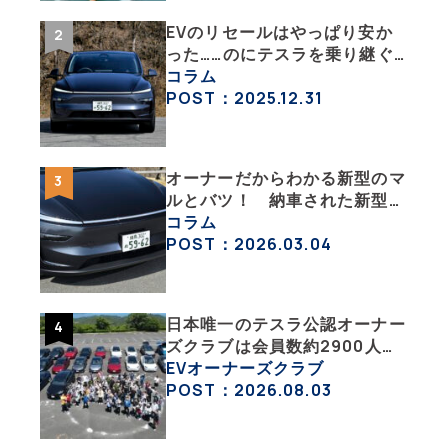
EVのリセールはやっぱり安か
った……のにテスラを乗り継ぐ
ってどういうこと？ 【テスラ
コラム
沼にはまった大学教授のEV生
POST：2025.12.31
活・その１】
オーナーだからわかる新型のマ
ルとバツ！ 納車された新型を
旧型モデルＹと細部まで比べて
コラム
みた【テスラ沼にはまった大学
POST：2026.03.04
教授のEV生活・その６】
日本唯一のテスラ公認オーナー
ズクラブは会員数約2900人の
一般社団法人〈テスラオーナー
EVオーナーズクラブ
ズクラブジャパン（TOCJ）〉
POST：2026.08.03