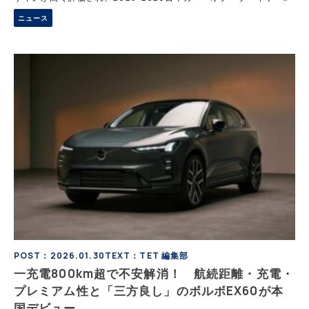
10ベストカーに選出されたプジョー3008に、BEVモデルの「E-
ニュース
3008」が追加され、2月12日から販売を開始した。内外装、電気自
動車としての基本性能や価格、CEV補助金について解説する
POST：2026.01.30
TEXT：TET 編集部
一充電800km超で不安解消！ 航続距離・充電・
プレミアム性と「三方良し」のボルボEX60が本
国デビュー