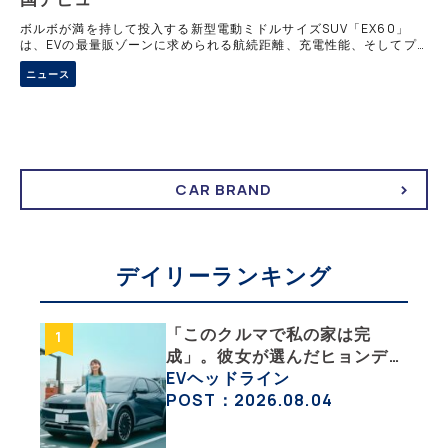
ボルボが満を持して投入する新型電動ミドルサイズSUV「EX60」
は、EVの最量販ゾーンに求められる航続距離、充電性能、そしてプ
レミアム性という要素に真っ向から取り組み、完成度を究極的に高め
ニュース
た意欲作だ。
CAR BRAND
デイリーランキング
「このクルマで私の家は完
成」。彼女が選んだヒョンデ
「IONIQ 5」の「エネルギーハ
EVヘッドライン
ック」な生活【ななみんEVレ
POST：2026.08.04
ポート その１】