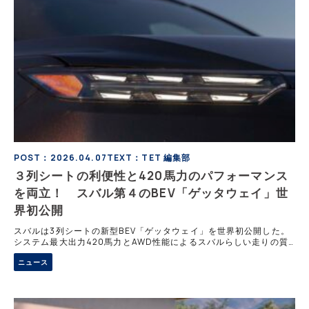
POST：2026.04.07
TEXT：TET 編集部
３列シートの利便性と420馬力のパフォーマンス
を両立！ スバル第４のBEV「ゲッタウェイ」世
界初公開
スバルは3列シートの新型BEV「ゲッタウェイ」を世界初公開した。
システム最大出力420馬力とAWD性能によるスバルらしい走りの質
感に加え、氷点下10℃でも約30分で80%まで充電可能な最新のプレ
ニュース
コンディショニング機能を搭載し実用性を最大化。スバル史上最大級
の室内空間を備えた次世代SUVは2026年後半に北米市場へ投入。