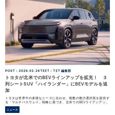
POST：2026.02.26
TEXT：TET 編集部
トヨタが北米でのBEVラインアップを拡充！ ３
列シートSUV「ハイランダー」にBEVモデルを追
加
トヨタは世界中の多様なニーズに合わせ、複数の動力選択肢を提供す
る「マルチパスウェイ」戦略に基づき、北米でのBEVライアンアップ
拡充を発表。その最初のモデルとして、3列シートSUVの「ハイラン
ニュース
ダー」にBEVモデルの追加を発表し、世界初公開を行った。開発段階
での航続性能や車両の特徴を解説する。