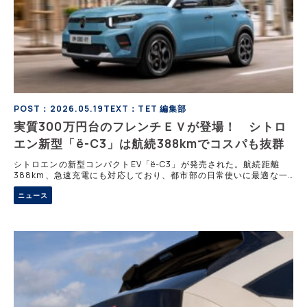
POST：2026.05.19
TEXT：TET 編集部
実質300万円台のフレンチＥＶが登場！ シトロ
エン新型「ë-C3」は航続388kmでコスパも抜群
シトロエンの新型コンパクトEV「ë-C3」が発売された。航続距離
388km、急速充電にも対応しており、都市部の日常使いに最適な一
台。PHCサスペンションによる上質な乗り心地や、洗練されたデザイ
ニュース
ンも魅力で、国のCEV補助金などを活用すれば実質300万円台前半か
ら購入可能だ。