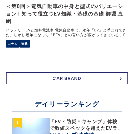
＜第8回＞電気自動車の中身と型式のバリエーシ
ョン | 知って役立つEV知識・基礎の基礎 御堀 直
嗣
バッテリーEVと燃料電池車 電気自動車は、永年「EV」と呼ばれてき
た。しかし近年になって「BEV」との言い方が広がってきている。EV
はエレクトリック・ヴィークルのアルファベット表記で、意味はまさ
コラム
連載
しく電気自動車だ。 BEV
CAR BRAND
デイリーランキング
「EV × 防災 × キャンプ」体験
で数値スペックを超えたEVラ