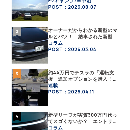
イフの豊かさを実感【 EV
EVキャンプ/車中泊
SUMMER CAMP 2026 】
POST：2026.08.07
オーナーだからわかる新型のマ
ルとバツ！ 納車された新型を
旧型モデルＹと細部まで比べて
コラム
みた【テスラ沼にはまった大学
POST：2026.03.04
教授のEV生活・その６】
約44万円でテスラの「運転支
援」追加オプションを購入！
果たして価格以上の効果はあっ
連載
たのか？【テスラ沼にはまった
POST：2026.04.11
大学教授のEV生活・その10】
新型リーフが実質300万円代っ
てスゴくないか？ エントリー
グレード「B5」の中身を詳細
コラム