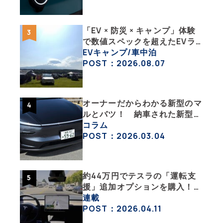
「EV × 防災 × キャンプ」体験
で数値スペックを超えたEVラ
イフの豊かさを実感【 EV
EVキャンプ/車中泊
SUMMER CAMP 2026 】
POST：2026.08.07
オーナーだからわかる新型のマ
ルとバツ！ 納車された新型を
旧型モデルＹと細部まで比べて
コラム
みた【テスラ沼にはまった大学
POST：2026.03.04
教授のEV生活・その６】
約44万円でテスラの「運転支
援」追加オプションを購入！
果たして価格以上の効果はあっ
連載
たのか？【テスラ沼にはまった
POST：2026.04.11
大学教授のEV生活・その10】