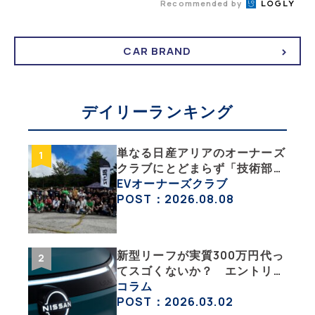
Recommended by
CAR BRAND
デイリーランキング
単なる日産アリアのオーナーズ
クラブにとどまらず「技術部」
「バイク部」「釣り部」など多
EVオーナーズクラブ
彩な趣味人集合体がAOCJ【
POST：2026.08.08
NISSAN ARIYA Owner’s
CLUB JAPAN 】
新型リーフが実質300万円代っ
てスゴくないか？ エントリー
グレード「B5」の中身を詳細
コラム
チェックした
POST：2026.03.02