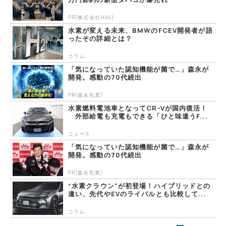
PR(株式会社HAL)
水素が変える未来、BMWのFCEV開発者が語
ったその詳細とは？
コラム
「気になっていた認知機能が菌で…」森永が
開発。感動の70代続出
PR(森永乳業)
水素燃料電池車となってCR-Vが国内復活！
外部給電も充電もできる「ひと味違うF...
ニュース
「気になっていた認知機能が菌で…」森永が
開発。感動の70代続出
PR(森永乳業)
“水素クラウン”が初登場！ハイブリッドとの
違い、先代やEVのライバルとも比較して...
コラム