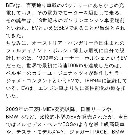
BEVは、言葉通り車載のバッテリーにあらかじめ充
電しておき、その電力でモーターを駆動して走る。
その誕生は、19世紀末のガソリンエンジン車登場前
といわれ、EVといえばBEVであることが当然とされ
てきた。
ちなみに、オーストリア・ハンガリー帝国生まれの
フェルディナント・ポルシェ博士が最初に自分で設
計したのは、1900年のローナー・ポルシェというEV
だった。世界で最初に時速100kmを達成したのは、
ベルギーのカミーユ・ジェナッツィが製作したラ・
ジャメ・コンタントというEVで、1899年に記録して
いる。EVは、エンジン車より先に高性能化の道を拓
いた。
2009年の三菱i-MiEV発売以降、日産リーフや、
BMW i3など、比較的小型のEVが発売されたが、今日
ではメルセデス・ベンツEQSのような最上級高級車
や、テスラ・モデルXやY、ジャガーI-PACE、BMW