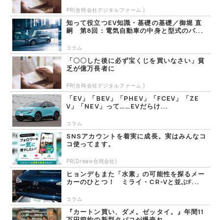
PR(合同会社デジタルファーム )
知って役立つEV知識・基礎の基礎／御堀 直
嗣 第8回：電気自動車の中身と型式のバ...
コラム
「〇〇した後に必ず宝くじを買いなさい」貧
乏が億万長者に
PR(合同会社デジタルファーム )
「EV」「BEV」「PHEV」「FCEV」「ZE
V」「NEV」って……EVだらけ...
コラム
SNSアカウントを着実に成長。実はみんなコ
コ使ってます。
PR(Dreaw合同会社)
ヒョンデもまた「水素」の可能性を探るメー
カーのひとつ！ ミライ・CR-Vと並ぶF...
コラム
『カートン買い、ダメ。ゼッタイ。』年間11
万円節約の新型タバコが爆売れ