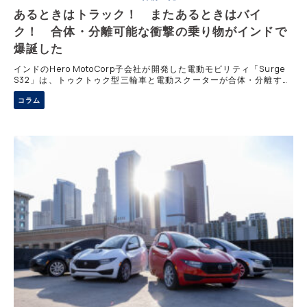
あるときはトラック！ またあるときはバイ
ク！ 合体・分離可能な衝撃の乗り物がインドで
爆誕した
インドのHero MotoCorp子会社が開発した電動モビリティ「Surge
S32」は、トゥクトゥク型三輪車と電動スクーターが合体・分離する
独創的な構造を採用する。荷物輸送や移動用途を1台に集約し、税制
コラム
や駐車事情への合理性も追求。さらにインドでは新たな車両区分まで
設けられ、制度面にも影響を与えた。