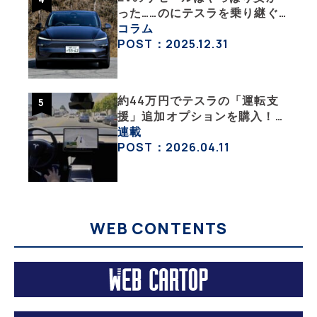
った……のにテスラを乗り継ぐ
ってどういうこと？ 【テスラ
コラム
沼にはまった大学教授のEV生
POST：2025.12.31
活・その１】
約44万円でテスラの「運転支
援」追加オプションを購入！
果たして価格以上の効果はあっ
連載
たのか？【テスラ沼にはまった
POST：2026.04.11
大学教授のEV生活・その10】
WEB CONTENTS