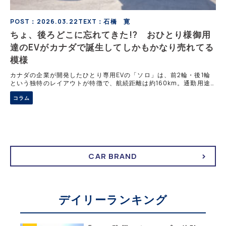
POST：2026.03.22
TEXT：石橋 寛
ちょ、後ろどこに忘れてきた!? おひとり様御用
達のEVがカナダで誕生してしかもかなり売れてる
模様
カナダの企業が開発したひとり専用EVの「ソロ」は、前2輪・後1輪
という独特のレイアウトが特徴で、航続距離は約160km。通勤用途
に特化した設計ながら、高速走行もこなす性能を備える。見た目のイ
コラム
ンパクトだけでなく、合理性でも注目されている。
CAR BRAND
デイリーランキング