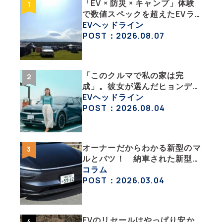
「EV × 防災 × キャンプ」体験
で数値スペックを超えたEVラ
イフの豊かさを実感【 EV
EVヘッドライン
SUMMER CAMP 2026 】
POST：2026.08.07
「このクルマで私の家は完
成」。彼女が選んだヒョンデ
「IONIQ 5」の「エネルギーハ
EVヘッドライン
ック」な生活【ななみんEVレ
POST：2026.08.04
ポート その１】
オーナーだからわかる新型のマ
ルとバツ！ 納車された新型を
旧型モデルＹと細部まで比べて
コラム
みた【テスラ沼にはまった大学
POST：2026.03.04
教授のEV生活・その６】
EVのリセールはやっぱり安か