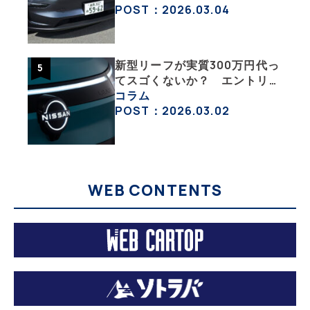
みた【テスラ沼にはまった大学
POST：2026.03.04
教授のEV生活・その６】
新型リーフが実質300万円代っ
てスゴくないか？ エントリー
グレード「B5」の中身を詳細
コラム
チェックした
POST：2026.03.02
WEB CONTENTS