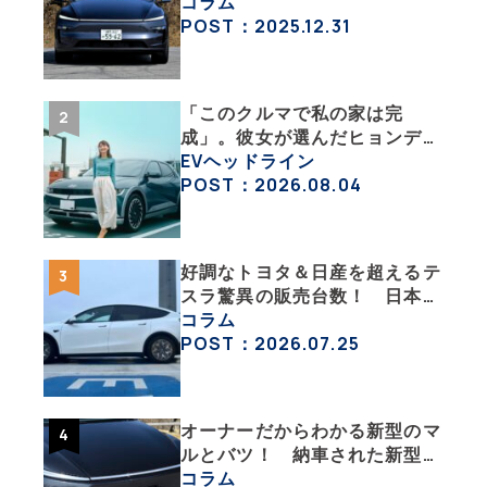
ってどういうこと？ 【テスラ
コラム
沼にはまった大学教授のEV生
POST：2025.12.31
活・その１】
「このクルマで私の家は完
成」。彼女が選んだヒョンデ
「IONIQ 5」の「エネルギーハ
EVヘッドライン
ック」な生活【ななみんEVレ
POST：2026.08.04
ポート その１】
好調なトヨタ＆日産を超えるテ
スラ驚異の販売台数！ 日本の
EV市場はますます拡大
コラム
POST：2026.07.25
オーナーだからわかる新型のマ
ルとバツ！ 納車された新型を
旧型モデルＹと細部まで比べて
コラム