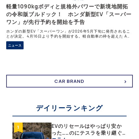
軽量1090kgボディと規格外パワーで新境地開拓
の令和版ブルドック！ ホンダ新型EV「スーパー
ワン」が先行予約を開始を予告
ホンダの新型EV「スーパーワン」が2026年5月下旬に発売されるこ
とが決定。4月16日より予約を開始する。軽自動車の枠を超えた Aセ
グメント設計により、車重1090kgの軽量ボディと最高出力70kWを
ニュース
実現。一充電航続距離は274km。規格外の走りと実用性を両立した
唯一無二の小型EVの魅力を詳報する。
CAR BRAND
デイリーランキング
EVのリセールはやっぱり安か
った……のにテスラを乗り継ぐ