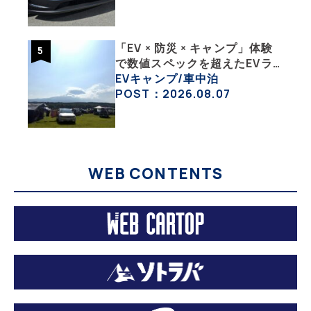
教授のEV生活・その６】
「EV × 防災 × キャンプ」体験
で数値スペックを超えたEVラ
イフの豊かさを実感【 EV
EVキャンプ/車中泊
SUMMER CAMP 2026 】
POST：2026.08.07
WEB CONTENTS