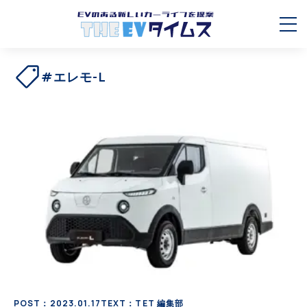
#エレモ-L
POST：2023.01.17
TEXT：TET 編集部