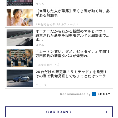
コラム
【当選した人が暴露】宝くじ運が動く時、必
ずある前触れ
PR(合同会社デジタルファーム )
オーナーだからわかる新型のマルとバツ！
納車された新型を旧型モデルＹと細部まで
比...
コラム
『カートン買い、ダメ。ゼッタイ。』年間11
万円節約の新型タバコが爆売れ
PR(株式会社HAL)
20台だけの限定車「リミテッド」を発売！
その裏で装備見直しでちょっとだけシーラ...
ニュース
Recommended by
CAR BRAND