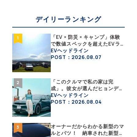
デイリーランキング
「EV × 防災 × キャンプ」体験
で数値スペックを超えたEVラ
イフの豊かさを実感【 EV
EVヘッドライン
SUMMER CAMP 2026 】
POST：2026.08.07
「このクルマで私の家は完
成」。彼女が選んだヒョンデ
「IONIQ 5」の「エネルギーハ
EVヘッドライン
ック」な生活【ななみんEVレ
POST：2026.08.04
ポート その１】
オーナーだからわかる新型のマ
ルとバツ！ 納車された新型を