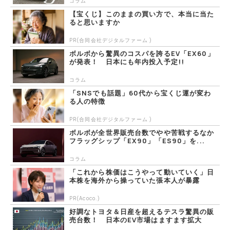
コラム
【宝くじ】このままの買い方で、本当に当た
ると思いますか
PR(合同会社デジタルファーム )
ボルボから驚異のコスパを誇るEV「EX60」
が発表！ 日本にも年内投入予定!!
コラム
「SNSでも話題」60代から宝くじ運が変わ
る人の特徴
PR(合同会社デジタルファーム )
ボルボが全世界販売台数でやや苦戦するなか
フラッグシップ「EX90」「ES90」を...
コラム
「これから株価はこうやって動いていく」日
本株を海外から操っていた張本人が暴露
PR(Acoco.)
好調なトヨタ＆日産を超えるテスラ驚異の販
売台数！ 日本のEV市場はますます拡大