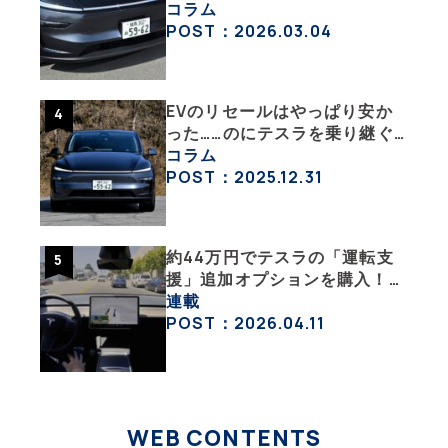
旧型モデルＹと細部まで比べて
コラム
みた【テスラ沼にはまった大学
POST：2026.03.04
教授のEV生活・その６】
EVのリセールはやっぱり安か
った……のにテスラを乗り継ぐ
ってどういうこと？ 【テスラ
コラム
沼にはまった大学教授のEV生
POST：2025.12.31
活・その１】
約44万円でテスラの「運転支
援」追加オプションを購入！
果たして価格以上の効果はあっ
連載
たのか？【テスラ沼にはまった
POST：2026.04.11
大学教授のEV生活・その10】
WEB CONTENTS