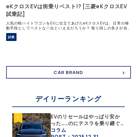
eKクロスEVは街乗りベスト!? [三菱eKクロスEV
試乗記]
人気の軽ハイトワゴンをEVに仕立てあげたeKクロスEVは、日常の移
動手段としてベストな一台といえるだろうか？ 取り回しの良さが自
慢だが、乗り心地には注文も 航続距離を長くするためには、駆動用
試乗
バッテリーをたくさん積むのが手
CAR BRAND
デイリーランキング
EVのリセールはやっぱり安か
った……のにテスラを乗り継ぐ
ってどういうこと？ 【テスラ
コラム
沼にはまった大学教授のEV生
POST：2025.12.31