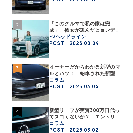
活・その１】
「このクルマで私の家は完
成」。彼女が選んだヒョンデ
「IONIQ 5」の「エネルギーハ
EVヘッドライン
ック」な生活【ななみんEVレ
POST：2026.08.04
ポート その１】
オーナーだからわかる新型のマ
ルとバツ！ 納車された新型を
旧型モデルＹと細部まで比べて
コラム
みた【テスラ沼にはまった大学
POST：2026.03.04
教授のEV生活・その６】
新型リーフが実質300万円代っ
てスゴくないか？ エントリー
グレード「B5」の中身を詳細
コラム
チェックした
POST：2026.03.02