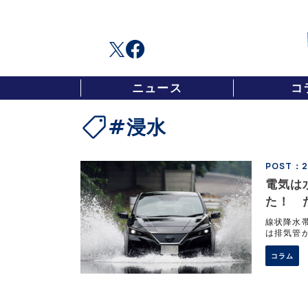
ニュース
コ
#浸水
POST：20
電気は
た！ 
線状降水
は排気管
「EVな
に避ける
コラム