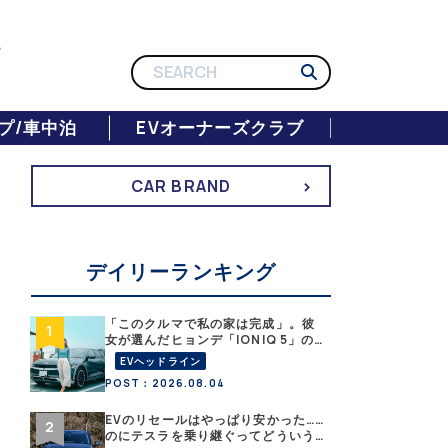
プ/車中泊
EVオーナーズクラブ
CAR BRAND
デイリーランキング
「このクルマで私の家は完成」。彼
女が選んだヒョンデ「IONIQ 5」の
「エネルギーハック」な生活【なな
EVヘッドライン
みんEVレポート その１】
POST：2026.08.04
EVのリセールはやっぱり安かった……
のにテスラを乗り継ぐってどういう