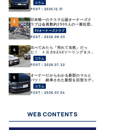
こと？ 【テスラ沼にはまった大学
コラム
教授のEV生活・その１】
POST：2025.12.31
日本唯一のテスラ公認オーナーズク
ラブは会員数約2900人の一般社団
法人〈テスラオーナーズクラブジャ
EVオーナーズクラブ
パン（TOCJ）〉
POST：2026.08.03
比べてみたら「売れて当然」だっ
た！ トヨタbZ4Xツーリング＆ス
バル・トレイルシーカーが販売絶好
コラム
調なワケ
POST：2026.07.22
オーナーだからわかる新型のマルと
バツ！ 納車された新型を旧型モデ
ルＹと細部まで比べてみた【テスラ
コラム
沼にはまった大学教授のEV生活・そ
POST：2026.03.04
の６】
WEB CONTENTS