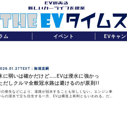
ラム
イベント
EVキャン
26.01.27
TEXT：御堀直嗣
水に弱いは確かだけど……EVは浸水に強かっ
ただしクルマ全般冠水路は避けるのが原則!!
帯の発生などにより、道路が冠水することも珍しくない。エンジン車
からの浸水で立ち往生する一方、EVは構造上有利ともいわれる。だが
ら大丈夫」という思い込みは危険だ。冠水路に潜む本当のリスクと絶対
べき判断ポイントを整理する。