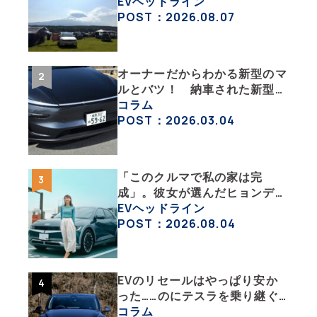
イフの豊かさを実感【 EV
EVヘッドライン
SUMMER CAMP 2026 】
POST：2026.08.07
オーナーだからわかる新型のマ
ルとバツ！ 納車された新型を
旧型モデルＹと細部まで比べて
コラム
みた【テスラ沼にはまった大学
POST：2026.03.04
教授のEV生活・その６】
「このクルマで私の家は完
成」。彼女が選んだヒョンデ
「IONIQ 5」の「エネルギーハ
EVヘッドライン
ック」な生活【ななみんEVレ
POST：2026.08.04
ポート その１】
EVのリセールはやっぱり安か
った……のにテスラを乗り継ぐ
ってどういうこと？ 【テスラ
コラム