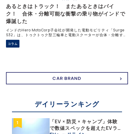
あるときはトラック！ またあるときはバイ
ク！ 合体・分離可能な衝撃の乗り物がインドで
爆誕した
インドのHero MotoCorp子会社が開発した電動モビリティ「Surge
S32」は、トゥクトゥク型三輪車と電動スクーターが合体・分離する
独創的な構造を採用する。荷物輸送や移動用途を1台に集約し、税制
コラム
や駐車事情への合理性も追求。さらにインドでは新たな車両区分まで
設けられ、制度面にも影響を与えた。
CAR BRAND
デイリーランキング
「EV × 防災 × キャンプ」体験
で数値スペックを超えたEVラ