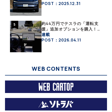
沼にはまった大学教授のEV生
POST：2025.12.31
活・その１】
約44万円でテスラの「運転支
援」追加オプションを購入！
果たして価格以上の効果はあっ
連載
たのか？【テスラ沼にはまった
POST：2026.04.11
大学教授のEV生活・その10】
WEB CONTENTS