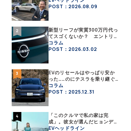
研究所のリアルEVライフ：そ
POST：2026.08.09
の1 】
新型リーフが実質300万円代っ
てスゴくないか？ エントリー
グレード「B5」の中身を詳細
コラム
チェックした
POST：2026.03.02
EVのリセールはやっぱり安か
った……のにテスラを乗り継ぐ
ってどういうこと？ 【テスラ
コラム
沼にはまった大学教授のEV生
POST：2025.12.31
活・その１】
「このクルマで私の家は完
成」。彼女が選んだヒョンデ
「IONIQ 5」の「エネルギーハ
EVヘッドライン