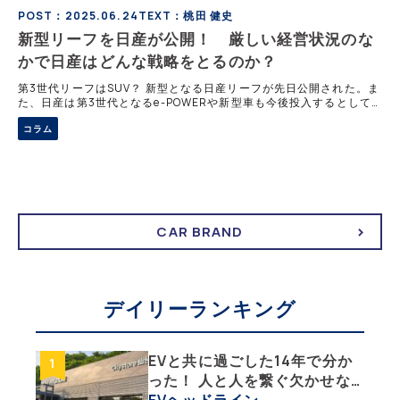
POST：2025.06.24
TEXT：桃田 健史
新型リーフを日産が公開！ 厳しい経営状況のな
かで日産はどんな戦略をとるのか？
第3世代リーフはSUV？ 新型となる日産リーフが先日公開された。ま
た、日産は第3世代となるe-POWERや新型車も今後投入するとして
準備を進めている。今後の巻き返しに注目したい。 日産が6月3日、
コラム
第3世代「
CAR BRAND
デイリーランキング
EVと共に過ごした14年で分か
った！ 人と人を繋ぐ欠かせな
い相棒、それがEV!!【EV総合
EVヘッドライン