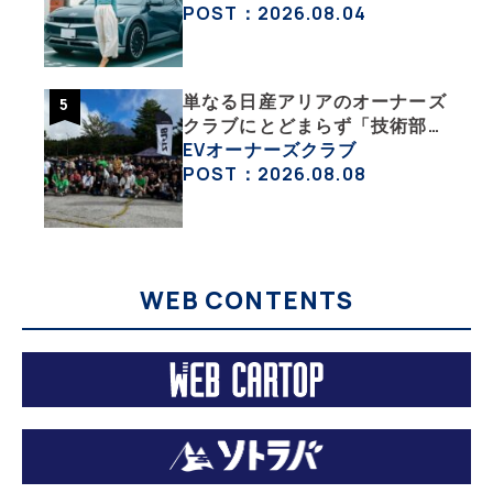
ック」な生活【ななみんEVレ
POST：2026.08.04
ポート その１】
単なる日産アリアのオーナーズ
クラブにとどまらず「技術部」
「バイク部」「釣り部」など多
EVオーナーズクラブ
彩な趣味人集合体がAOCJ【
POST：2026.08.08
NISSAN ARIYA Owner’s
CLUB JAPAN 】
WEB CONTENTS