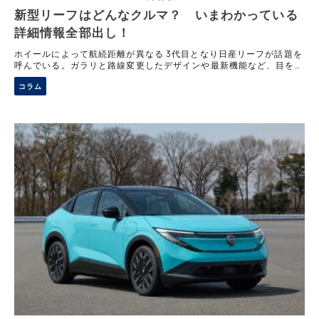
新型リーフはどんなクルマ？ いまわかっている
詳細情報全部出し！
ホイールによって航続距離が異なる 3代目となり日産リーフが話題を
呼んでいる。ガラリと路線変更したデザインや最新機能など、目を惹
くものが多い。より詳しい続報に期待したい。 日産がついに新型リ
コラム
ーフを正式発表してきました。EV