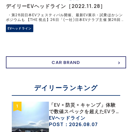
デイリーEVヘッドライン［2022.11.28］
・第28回日本EVフェスティバル開催、最新EV展示・試乗ほかシン
ポジウムも 【THE 視点】26日「(一社)日本EVクラブ主催 第28回 日
本EVフェスティバル2022」が、東京都お台場の東京国際交流館で開
EVヘッドライン
CAR BRAND
デイリーランキング
「EV × 防災 × キャンプ」体験
で数値スペックを超えたEVラ
イフの豊かさを実感【 EV
EVヘッドライン
SUMMER CAMP 2026 】
POST：2026.08.07