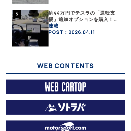
約44万円でテスラの「運転支
援」追加オプションを購入！
果たして価格以上の効果はあっ
連載
たのか？【テスラ沼にはまった
POST：2026.04.11
大学教授のEV生活・その10】
WEB CONTENTS