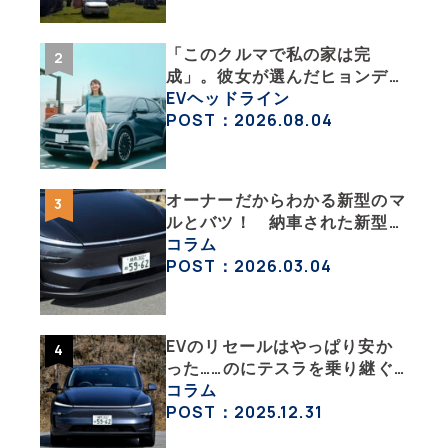
「このクルマで私の家は完
成」。彼女が選んだヒョンデ
「IONIQ 5」の「エネルギーハ
EVヘッドライン
ック」な生活【ななみんEVレ
POST：2026.08.04
ポート その１】
オーナーだからわかる新型のマ
ルとバツ！ 納車された新型を
旧型モデルＹと細部まで比べて
コラム
みた【テスラ沼にはまった大学
POST：2026.03.04
教授のEV生活・その６】
EVのリセールはやっぱり安か
った……のにテスラを乗り継ぐ
ってどういうこと？ 【テスラ
コラム
沼にはまった大学教授のEV生
POST：2025.12.31
活・その１】