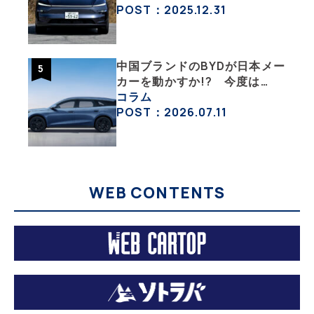
沼にはまった大学教授のEV生
POST：2025.12.31
活・その１】
中国ブランドのBYDが日本メー
カーを動かすか!? 今度は
PHEVのステーションワゴンで
コラム
日本市場を揺るがす
POST：2026.07.11
WEB CONTENTS