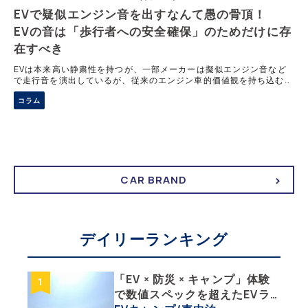
EVで疑似エンジン音を出すなんて愚の骨頂！
EVの音は「歩行者への安全確保」のためだけに存
在すべき
EVは本来高い静粛性を持つが、一部メーカーは擬似エンジン音など
で走行音を演出しているが、従来のエンジン車的価値観を持ち込む必
要性には疑問が残る。一方で車両接近警報装置は歩行者、とくに視覚
コラム
障害者の安全確保に不可欠であり、その役割は極めて重要だ。音の演
出と安全装置は本質的に異なるものであり、混同すべきではない。
CAR BRAND
デイリーランキング
「EV × 防災 × キャンプ」体験
で数値スペックを超えたEVラ