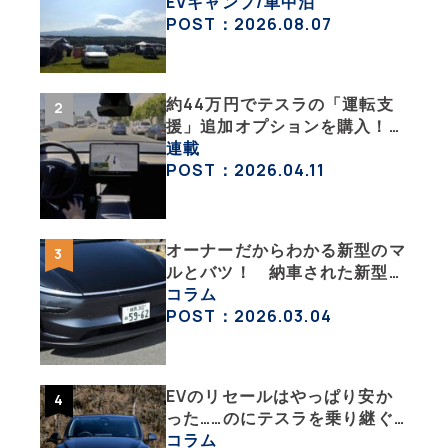
イフの豊かさを実感【 EV
EVキャンプ/車中泊
SUMMER CAMP 2026 】
POST：2026.08.07
約44万円でテスラの「運転支
援」追加オプションを購入！
果たして価格以上の効果はあっ
連載
たのか？【テスラ沼にはまった
POST：2026.04.11
大学教授のEV生活・その10】
オーナーだからわかる新型のマ
ルとバツ！ 納車された新型を
旧型モデルＹと細部まで比べて
コラム
みた【テスラ沼にはまった大学
POST：2026.03.04
教授のEV生活・その６】
EVのリセールはやっぱり安か
った……のにテスラを乗り継ぐ
ってどういうこと？ 【テスラ
コラム