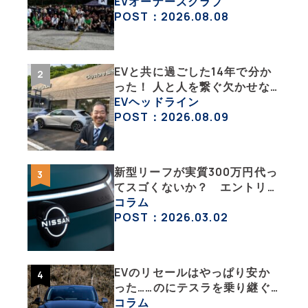
「バイク部」「釣り部」など多
EVオーナーズクラブ
彩な趣味人集合体がAOCJ【
POST：2026.08.08
NISSAN ARIYA Owner’s
CLUB JAPAN 】
EVと共に過ごした14年で分か
った！ 人と人を繋ぐ欠かせな
い相棒、それがEV!!【EV総合
EVヘッドライン
研究所のリアルEVライフ：そ
POST：2026.08.09
の1 】
新型リーフが実質300万円代っ
てスゴくないか？ エントリー
グレード「B5」の中身を詳細
コラム
チェックした
POST：2026.03.02
EVのリセールはやっぱり安か
った……のにテスラを乗り継ぐ
ってどういうこと？ 【テスラ
コラム