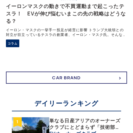
イーロンマスクの動きで不買運動まで起こったテ
スラ！ EVが伸び悩むいまこの先の戦略はどうな
る？
イーロン・マスクの一挙手一投足が経営に影響 トランプ大統領との
対立が目立っているテスラの創業者、イーロン・マスク氏。そんな背
景などもあってか、最近テスラの調子がイマイチだ。これからどのよ
コラム
うな進路を歩むのか注目だ。 6月に
CAR BRAND
デイリーランキング
単なる日産アリアのオーナーズ
クラブにとどまらず「技術部」