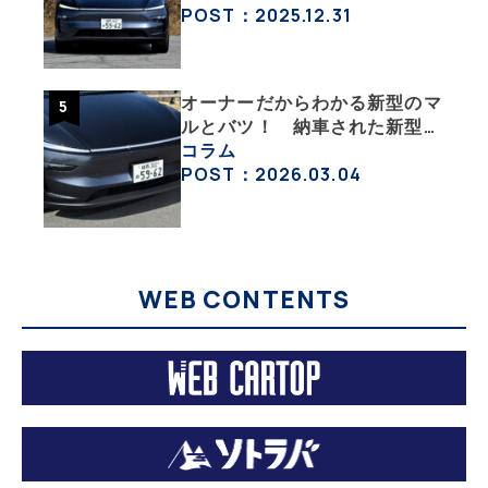
沼にはまった大学教授のEV生
POST：2025.12.31
活・その１】
オーナーだからわかる新型のマ
ルとバツ！ 納車された新型を
旧型モデルＹと細部まで比べて
コラム
みた【テスラ沼にはまった大学
POST：2026.03.04
教授のEV生活・その６】
WEB CONTENTS