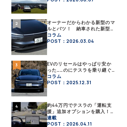
オーナーだからわかる新型のマ
ルとバツ！ 納車された新型を
旧型モデルＹと細部まで比べて
コラム
みた【テスラ沼にはまった大学
POST：2026.03.04
教授のEV生活・その６】
EVのリセールはやっぱり安か
った……のにテスラを乗り継ぐ
ってどういうこと？ 【テスラ
コラム
沼にはまった大学教授のEV生
POST：2025.12.31
活・その１】
約44万円でテスラの「運転支
援」追加オプションを購入！
果たして価格以上の効果はあっ
連載
たのか？【テスラ沼にはまった
POST：2026.04.11