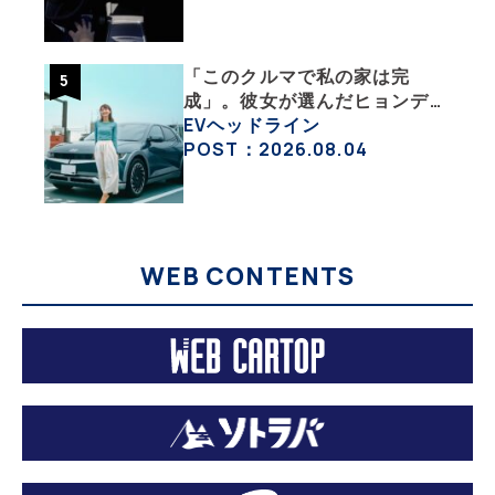
大学教授のEV生活・その10】
「このクルマで私の家は完
成」。彼女が選んだヒョンデ
「IONIQ 5」の「エネルギーハ
EVヘッドライン
ック」な生活【ななみんEVレ
POST：2026.08.04
ポート その１】
WEB CONTENTS