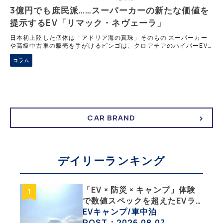
3億円でも庶民派……スーパーカーの新たな価値を
提示するEV「リマック・ネヴェーラ」
日本初上陸した個体は「アドリア海の真珠」そのもの スーパーカー
や高級中古車の販売を手がけるビンゴは、クロアチアのハイパーEV
メーカー「リマック・オートモビリ」の日本代理店を務めることとな
コラム
った。それに伴い、同社の市販モデル
CAR BRAND
デイリーランキング
「EV × 防災 × キャンプ」体験
で数値スペックを超えたEVラ
イフの豊かさを実感【 EV
EVキャンプ/車中泊
SUMMER CAMP 2026 】
POST：2026.08.07