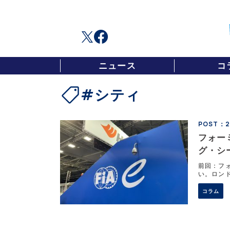
ニュース
コ
#シティ
POST：20
フォー
グ・シ
前回：フ
い。ロン
は、ピュ
があ
コラム