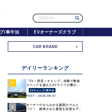
プ/車中泊
EVオーナーズクラブ
CAR BRAND
デイリーランキング
「EV × 防災 × キャンプ」体験で数値
スペックを超えたEVライフの豊かさ
を実感【 EV SUMMER CAMP 2026
EVキャンプ/車中泊
】
POST：2026.08.07
オーナーだからわかる新型のマルと
バツ！ 納車された新型を旧型モデ