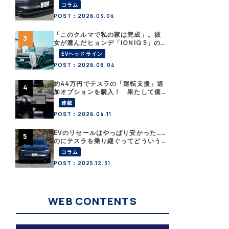
ルＹと細部まで比べてみた【テスラ
コラム
沼にはまった大学教授のEV生活・そ
POST：2026.03.04
の６】
「このクルマで私の家は完成」。彼
女が選んだヒョンデ「IONIQ 5」の
「エネルギーハック」な生活【なな
EVヘッドライン
みんEVレポート その１】
POST：2026.08.04
約44万円でテスラの「運転支援」追
加オプションを購入！ 果たして価
格以上の効果はあったのか？【テス
連載
ラ沼にはまった大学教授のEV生活・
POST：2026.04.11
その10】
EVのリセールはやっぱり安かった……
のにテスラを乗り継ぐってどういう
こと？ 【テスラ沼にはまった大学
コラム
教授のEV生活・その１】
POST：2025.12.31
WEB CONTENTS