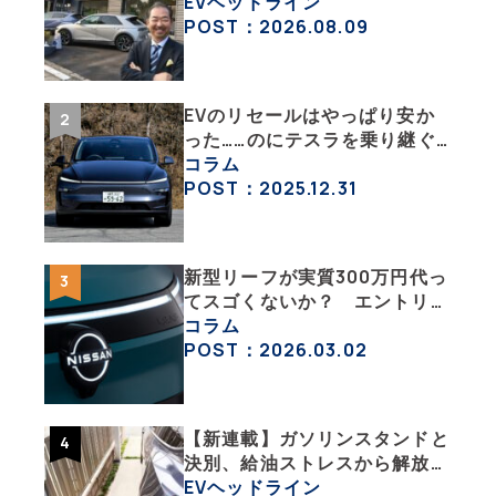
い相棒、それがEV!!【EV総合
EVヘッドライン
研究所のリアルEVライフ：そ
POST：2026.08.09
の1 】
EVのリセールはやっぱり安か
った……のにテスラを乗り継ぐ
ってどういうこと？ 【テスラ
コラム
沼にはまった大学教授のEV生
POST：2025.12.31
活・その１】
新型リーフが実質300万円代っ
てスゴくないか？ エントリー
グレード「B5」の中身を詳細
コラム
チェックした
POST：2026.03.02
【新連載】ガソリンスタンドと
決別、給油ストレスから解放さ
れたテスラModel Yの日常風景
EVヘッドライン