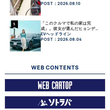
【 YouTuber KenのEVライ
POST：2026.08.10
フ】
「このクルマで私の家は完
成」。彼女が選んだヒョンデ
「IONIQ 5」の「エネルギーハ
EVヘッドライン
ック」な生活【ななみんEVレ
POST：2026.08.04
ポート その１】
WEB CONTENTS