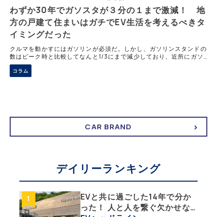
わずか30年でガソスタが３分の１まで激減！ 地
方の戸建て住まいはガチでEV生活を考えるべきタ
イミングだった
クルマを動かすにはガソリンが必須だ。しかし、ガソリンスタンドの
数はピーク時と比較してなんと1/3にまで減少しており、近所にガソ
リンスタンドがないという自治体も珍しく無くなってきた。そこで強
コラム
い味方となるのが、電気で動くEVの存在だ。この記事では、郊外の
ユーザーこそEVに乗るべき3つの理由を解説する。
CAR BRAND
デイリーランキング
EVと共に過ごした14年で分か
った！ 人と人を繋ぐ欠かせな